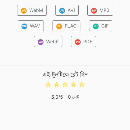
WebM
AVI
MP3
We
AV
MP
WAV
FLAC
GIF
WA
FL
GI
WebP
PDF
We
PD
এই টুলটিকে রেট দিন
☆
☆
☆
☆
☆
5.0
/5 -
0
ভোট