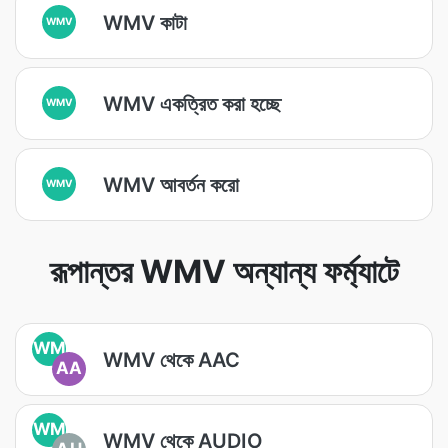
WMV কাটা
WMV
WMV একত্রিত করা হচ্ছে
WMV
WMV আবর্তন করো
WMV
রূপান্তর WMV অন্যান্য ফর্ম্যাটে
WM
WMV থেকে AAC
AA
WM
WMV থেকে AUDIO