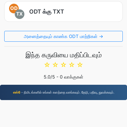
OD
ODT க்கு TXT
TX
அனைத்தையும் காண்க ODT மாற்றிகள் →
இந்த கருவியை மதிப்பிடவும்
☆
☆
☆
☆
☆
5.0
/5 -
0
வாக்குகள்
எஸ்6
- நிமிடங்களில் உங்கள் களத்தை வாங்கவும். தேடு, பதிவு, துவக்கவும்.