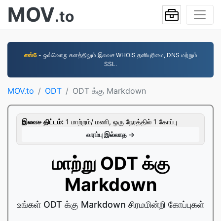
MOV
.to
எஸ்6
- ஒவ்வொரு களத்திலும் இலவச WHOIS தனியுரிமை, DNS மற்றும்
SSL.
MOV.to
ODT
ODT க்கு Markdown
இலவச திட்டம்:
1 மாற்றம்/ மணி, ஒரு நேரத்தில் 1 கோப்பு
வரம்பு இல்லாத →
மாற்று ODT க்கு
Markdown
உங்கள் ODT க்கு Markdown சிரமமின்றி கோப்புகள்