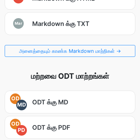
Markdown க்கு TXT
Mar
அனைத்தையும் காண்க Markdown மாற்றிகள் →
மற்றவை ODT மாற்றங்கள்
OD
ODT க்கு MD
MD
OD
ODT க்கு PDF
PD