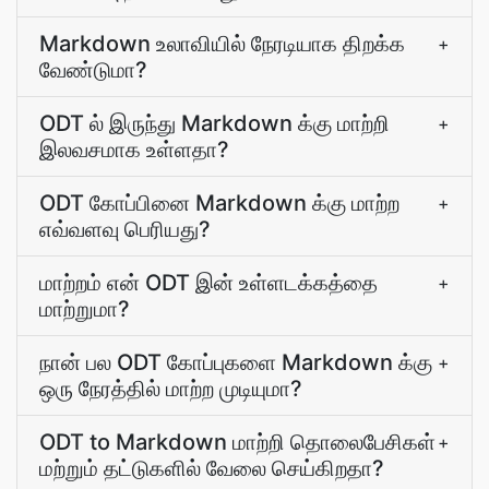
Markdown உலாவியில் நேரடியாக திறக்க
+
வேண்டுமா?
ODT ல் இருந்து Markdown க்கு மாற்றி
+
இலவசமாக உள்ளதா?
ODT கோப்பினை Markdown க்கு மாற்ற
+
எவ்வளவு பெரியது?
மாற்றம் என் ODT இன் உள்ளடக்கத்தை
+
மாற்றுமா?
நான் பல ODT கோப்புகளை Markdown க்கு
+
ஒரு நேரத்தில் மாற்ற முடியுமா?
ODT to Markdown மாற்றி தொலைபேசிகள்
+
மற்றும் தட்டுகளில் வேலை செய்கிறதா?