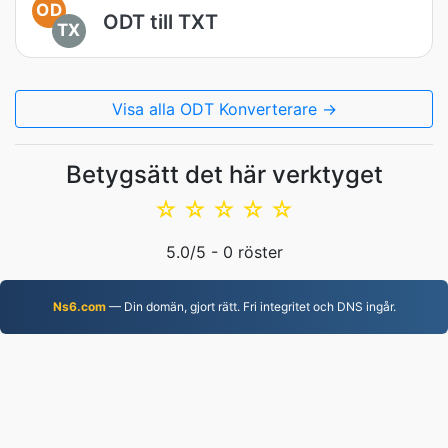
OD
ODT till TXT
TX
Visa alla ODT Konverterare →
Betygsätt det här verktyget
☆
☆
☆
☆
☆
5.0
/5 -
0
röster
Ns6.com
— Din domän, gjort rätt. Fri integritet och DNS ingår.