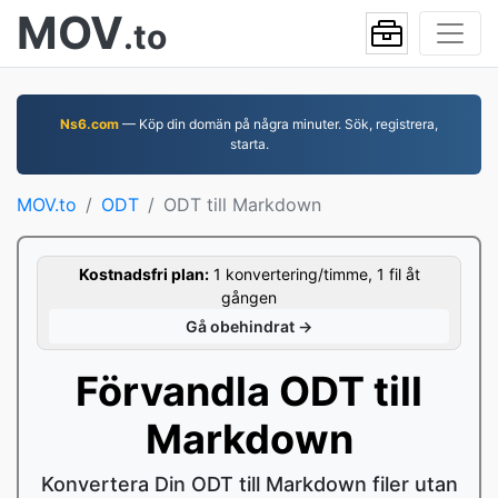
MOV
.to
Ns6.com
— Köp din domän på några minuter. Sök, registrera,
starta.
MOV.to
ODT
ODT till Markdown
Kostnadsfri plan:
1 konvertering/timme, 1 fil åt
gången
Gå obehindrat →
Förvandla ODT till
Markdown
Konvertera Din ODT till Markdown filer utan