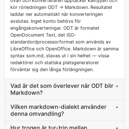
ovan och konverteraren upptäcker källtypen och
kör rörledningen ODT → Markdown. Resultatet
laddar ner automatiskt när konverteringen
avslutas. Inget konto behövs för
engångskonverteringar. ODT är formatet
OpenDocument Text, det ISO-
standardordprocessorformat som används av
LibreOffice och OpenOffice. Markdown är samma
syntax som.md, stavas ut i sin helhet — vissa
redaktörer och statiska platsgeneratorer
förväntar sig den långa förlängningen.
Vad är det som överlever när ODT blir
+
Markdown?
Vilken markdown-dialekt använder
+
denna omvandling?
Hur trogen är tur-trip mellan
+