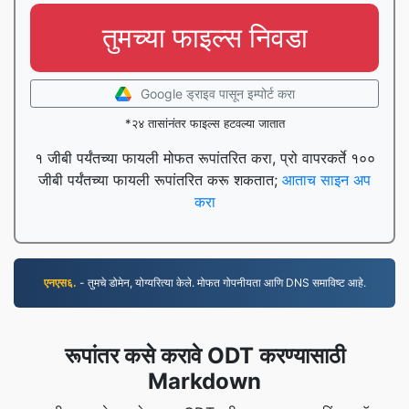
तुमच्या फाइल्स निवडा
Google ड्राइव पासून इम्पोर्ट करा
*२४ तासांनंतर फाइल्स हटवल्या जातात
१ जीबी पर्यंतच्या फायली मोफत रूपांतरित करा, प्रो वापरकर्ते १००
जीबी पर्यंतच्या फायली रूपांतरित करू शकतात;
आताच साइन अप
करा
एनएस६.
- तुमचे डोमेन, योग्यरित्या केले. मोफत गोपनीयता आणि DNS समाविष्ट आहे.
रूपांतर कसे करावे ODT करण्यासाठी
Markdown