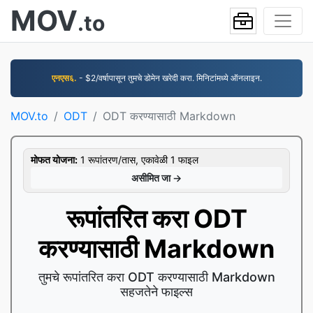
MOV
.to
एनएस६.
- $2/वर्षापासून तुमचे डोमेन खरेदी करा. मिनिटांमध्ये ऑनलाइन.
MOV.to
ODT
ODT करण्यासाठी Markdown
मोफत योजना:
1 रूपांतरण/तास, एकावेळी 1 फाइल
असीमित जा →
रूपांतरित करा ODT
करण्यासाठी Markdown
तुमचे रूपांतरित करा ODT करण्यासाठी Markdown
सहजतेने फाइल्स