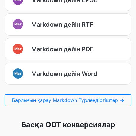
Markdown дейін RTF
Mar
Markdown дейін PDF
Mar
Markdown дейін Word
Mar
Барлығын қарау Markdown Түрлендіргіштер →
Басқа ODT конверсиялар