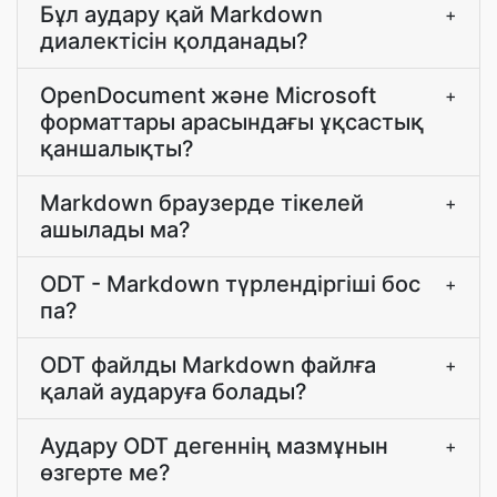
Бұл аудару қай Markdown
+
диалектісін қолданады?
OpenDocument және Microsoft
+
форматтары арасындағы ұқсастық
қаншалықты?
Markdown браузерде тікелей
+
ашылады ма?
ODT - Markdown түрлендіргіші бос
+
па?
ODT файлды Markdown файлға
+
қалай аударуға болады?
Аудару ODT дегеннің мазмұнын
+
өзгерте ме?