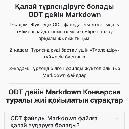
Қалай түрлендіруге болады
ODT дейін Markdown
1-қадам: Жүктеңіз ODT файлдарды жоғарыдағы
түймені пайдаланып немесе сүйреп апару
арқылы жылжытыңыз.
2-қадам: Түрлендіруді бастау үшін «Түрлендіру»
түймесін басыңыз.
3-қадам: Түрлендірілген файлды жүктеп алыңыз
Markdown файлдар
ODT дейін Markdown Конверсия
туралы жиі қойылатын сұрақтар
ODT файлды Markdown файлға
+
қалай аударуға болады?