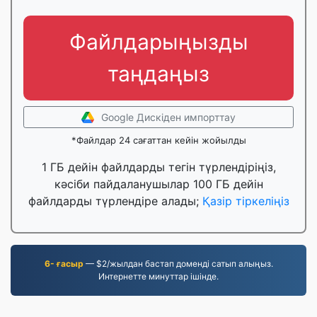
Файлдарыңызды
таңдаңыз
Google Дискіден импорттау
*Файлдар 24 сағаттан кейін жойылды
1 ГБ дейін файлдарды тегін түрлендіріңіз,
кәсіби пайдаланушылар 100 ГБ дейін
файлдарды түрлендіре алады;
Қазір тіркеліңіз
6- ғасыр
— $2/жылдан бастап доменді сатып алыңыз.
Интернетте минуттар ішінде.