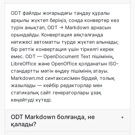
ODT файлды жоғарыдағы таңдау құралы
арқылы жүктеп беріңіз, сонда конвертер көз
түрін анықтап, ODT → Markdown арнасын
орындайды. Конвертация аяқталғанда
нәтижесі автоматты түрде жүктеп алынады;
бір реттік конвертация үшін тіркелгі керек
емес. ODT — OpenDocument Text пішімінің,
LibreOffice және OpenOffice қолданатын ISO-
стандартты мәтін өңдеу пішімінің атауы.
Markdown.md синтаксисімен бірдей, толық
жазылады — кейбір редакторлар мен
статикалық сайт генераторлары ұзақ
кеңейтуді күтеді.
ODT Markdown болғанда, не
+
қалады?