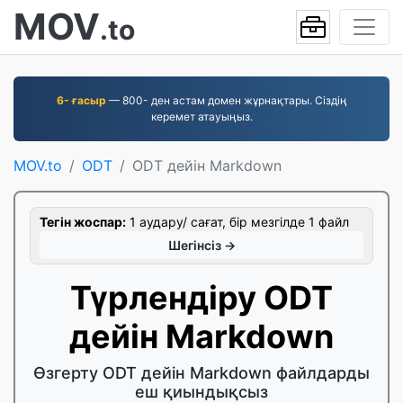
MOV
.to
6- ғасыр
— 800- ден астам домен жұрнақтары. Сіздің
керемет атауыңыз.
MOV.to
ODT
ODT дейін Markdown
Тегін жоспар:
1 аудару/ сағат, бір мезгілде 1 файл
Шегінсіз →
Түрлендіру ODT
дейін Markdown
Өзгерту ODT дейін Markdown файлдарды
еш қиындықсыз