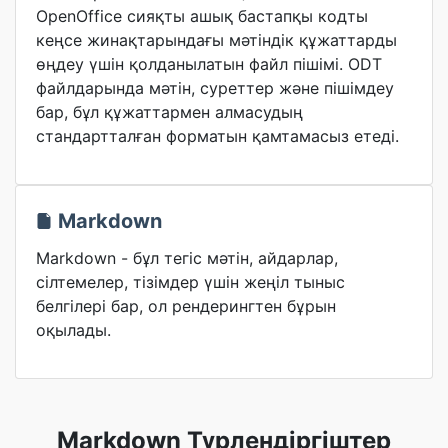
OpenOffice сияқты ашық бастапқы кодты
кеңсе жинақтарындағы мәтіндік құжаттарды
өңдеу үшін қолданылатын файл пішімі. ODT
файлдарында мәтін, суреттер және пішімдеу
бар, бұл құжаттармен алмасудың
стандартталған форматын қамтамасыз етеді.
Markdown
Markdown - бұл тегіс мәтін, айдарлар,
сілтемелер, тізімдер үшін жеңіл тыныс
белгілері бар, ол рендерингтен бұрын
оқылады.
Markdown Түрлендіргіштер