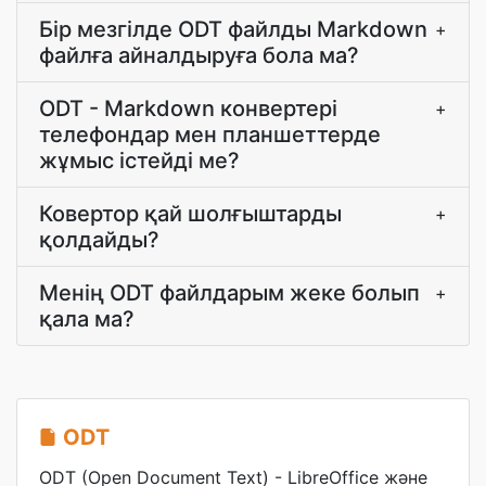
Бір мезгілде ODT файлды Markdown
+
файлға айналдыруға бола ма?
ODT - Markdown конвертері
+
телефондар мен планшеттерде
жұмыс істейді ме?
Ковертор қай шолғыштарды
+
қолдайды?
Менің ODT файлдарым жеке болып
+
қала ма?
ODT
ODT (Open Document Text) - LibreOffice және