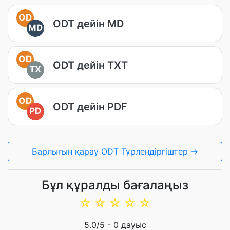
OD
ODT дейін MD
MD
OD
ODT дейін TXT
TX
OD
ODT дейін PDF
PD
Барлығын қарау ODT Түрлендіргіштер →
Бұл құралды бағалаңыз
☆
☆
☆
☆
☆
5.0
/5 -
0
дауыс