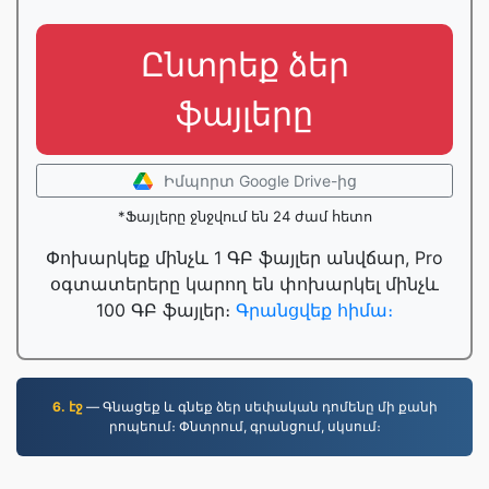
Ընտրեք ձեր
ֆայլերը
Իմպորտ Google Drive-ից
*Ֆայլերը ջնջվում են 24 ժամ հետո
Փոխարկեք մինչև 1 ԳԲ ֆայլեր անվճար, Pro
օգտատերերը կարող են փոխարկել մինչև
100 ԳԲ ֆայլեր։
Գրանցվեք հիմա։
6. էջ
— Գնացեք և գնեք ձեր սեփական դոմենը մի քանի
րոպեում։ Փնտրում, գրանցում, սկսում։