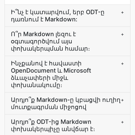
Ի՞նչ է կատարվում, երբ ODT-ը
+
դառնում է Markdown:
Ո՞ր Markdown լեզու է
+
օգտագործվում այս
փոխակերպման համար։
Ինչքանով է հավաստի
+
OpenDocument և Microsoft
ձևաչափերի միջև
փոխանակումը։
Արդյո՞ք Markdown-ը կբացվի ուղիղ
+
մուտքագրման միջոցով
Արդյո՞ք ODT-ից Markdown
+
փոխակերպիչը անվճար է։