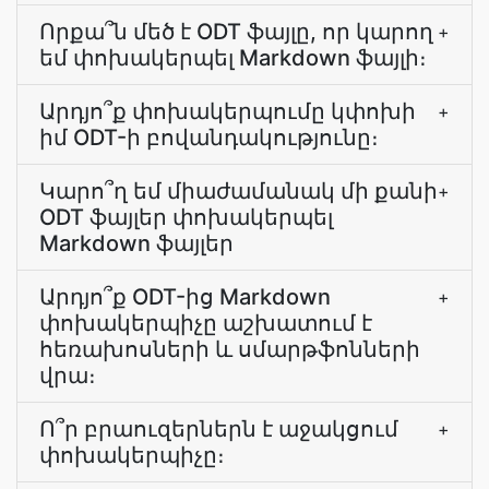
Որքա՞ն մեծ է ODT ֆայլը, որ կարող
+
եմ փոխակերպել Markdown ֆայլի։
Արդյո՞ք փոխակերպումը կփոխի
+
իմ ODT-ի բովանդակությունը։
Կարո՞ղ եմ միաժամանակ մի քանի
+
ODT ֆայլեր փոխակերպել
Markdown ֆայլեր
Արդյո՞ք ODT-ից Markdown
+
փոխակերպիչը աշխատում է
հեռախոսների և սմարթֆոնների
վրա։
Ո՞ր բրաուզերներն է աջակցում
+
փոխակերպիչը։