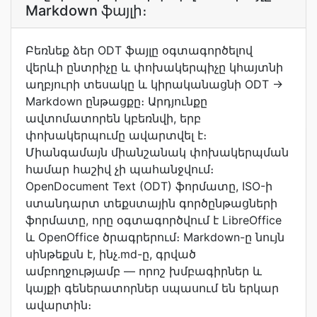
Markdown ֆայլի։
Բեռնեք ձեր ODT ֆայլը օգտագործելով
վերևի ընտրիչը և փոխակերպիչը կհայտնի
աղբյուրի տեսակը և կիրականացնի ODT →
Markdown ընթացքը։ Արդյունքը
ավտոմատորեն կբեռնվի, երբ
փոխակերպումը ավարտվել է։
Միանգամայն միանշանակ փոխակերպման
համար հաշիվ չի պահանջվում։
OpenDocument Text (ODT) ֆորմատը, ISO-ի
ստանդարտ տեքստային գործընթացների
ֆորմատը, որը օգտագործվում է LibreOffice
և OpenOffice ծրագրերում։ Markdown-ը նույն
սինթեքսն է, ինչ.md-ը, գրված
ամբողջությամբ — որոշ խմբագիրներ և
կայքի գեներատորներ սպասում են երկար
ավարտին։