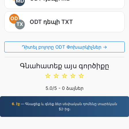
MD
OD
ODT դեպի TXT
TX
Դիտել բոլորը ODT Փոխարկիչներ →
Գնահատեք այս գործիքը
☆
☆
☆
☆
☆
5.0
/5 -
0
ձայներ
6. էջ
— Գնացեք և գնեք ձեր սեփական դոմենը տարեկան
$2-ից։