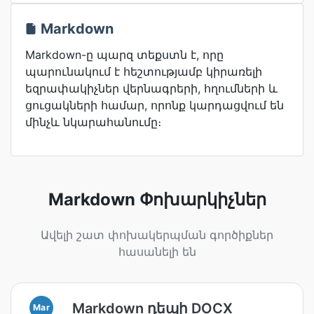
Markdown
Markdown-ը պարզ տեքստն է, որը
պարունակում է հեշտությամբ կիրառելի
եզրափակիչներ վերնագրերի, հղումների և
ցուցակների համար, որոնք կարդացվում են
մինչև նկարահանումը։
Markdown Փոխարկիչներ
Ավելի շատ փոխակերպման գործիքներ
հասանելի են
Markdown դեպի DOCX
Mar