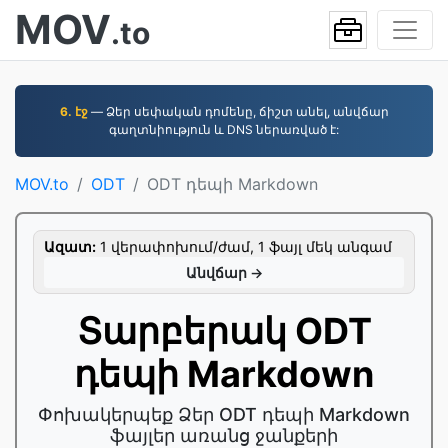
MOV
.to
6. էջ
— Ձեր սեփական դոմենը, ճիշտ անել, անվճար
գաղտնիություն և DNS ներառված է:
MOV.to
ODT
ODT դեպի Markdown
Ազատ:
1 վերափոխում/ժամ, 1 ֆայլ մեկ անգամ
Անվճար →
Տարբերակ ODT
դեպի Markdown
Փոխակերպեք Ձեր ODT դեպի Markdown
ֆայլեր առանց ջանքերի