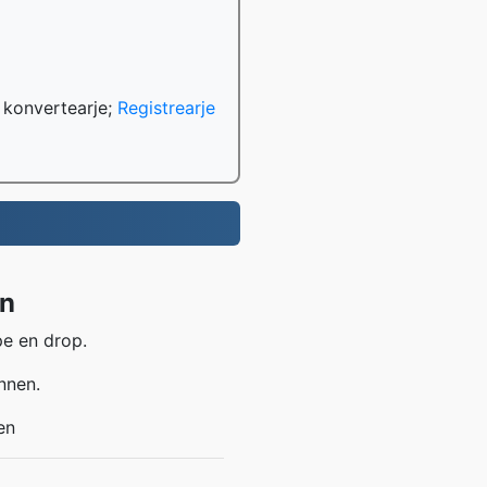
 konvertearje;
Registrearje
wn
pe en drop.
nnen.
en