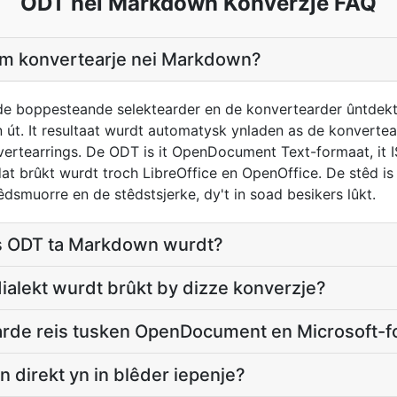
ODT nei Markdown Konverzje FAQ
iem konvertearje nei Markdown?
e boppesteande selektearder en de konvertearder ûntdekt 
t. It resultaat wurdt automatysk ynladen as de konvertearr
vertearrings. De ODT is it OpenDocument Text-formaat, it 
at brûkt wurdt troch LibreOffice en OpenOffice. De stêd i
dsmuorre en de stêdstsjerke, dy't in soad besikers lûkt.
as ODT ta Markdown wurdt?
alekt wurdt brûkt by dizze konverzje?
arde reis tusken OpenDocument en Microsoft-
 direkt yn in blêder iepenje?