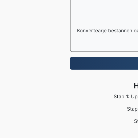
Konvertearje bestannen o
H
Stap 1: Up
Stap
S