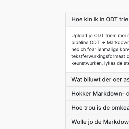
Hoe kin ik in ODT tr
Upload jo ODT triem mei d
pipeline ODT → Markdown ú
nedich foar ienmalige kon
tekstferwurkingsformaat d
keunstwurken, lykas de stê
Wat bliuwt der oer 
Hokker Markdown- di
Hoe trou is de omke
Wolle jo de Markdown