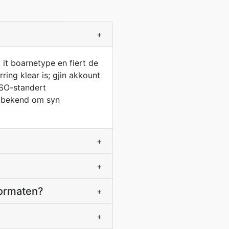
+
it boarnetype en fiert de
ing klear is; gjin akkount
ISO-standert
s bekend om syn
+
+
formaten?
+
+