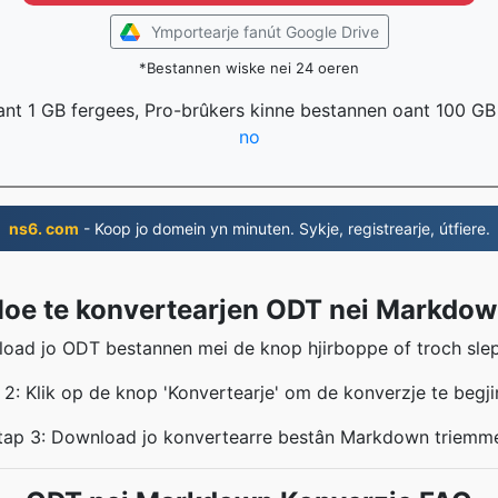
Ymportearje fanút Google Drive
*Bestannen wiske nei 24 oeren
ant 1 GB fergees, Pro-brûkers kinne bestannen oant 100 GB
no
ns6. com
- Koop jo domein yn minuten. Sykje, registrearje, útfiere.
oe te konvertearjen ODT nei Markdo
load jo ODT bestannen mei de knop hjirboppe of troch sle
 2: Klik op de knop 'Konvertearje' om de konverzje te begji
tap 3: Download jo konvertearre bestân Markdown triemm