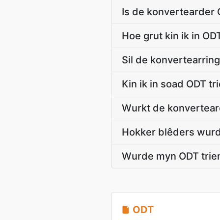
Is de konvertearder 
Hoe grut kin ik in O
Sil de konvertearrin
Kin ik in soad ODT t
Wurkt de konverteard
Hokker blêders wurd
Wurde myn ODT trie
ODT