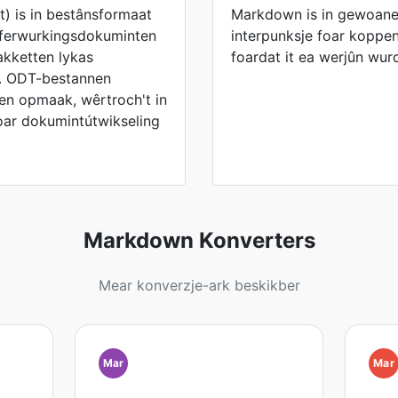
 is in bestânsformaat
Markdown is in gewoane 
tferwurkingsdokuminten
interpunksje foar koppen,
akketten lykas
foardat it ea werjûn wurd
e. ODT-bestannen
 en opmaak, wêrtroch't in
oar dokumintútwikseling
Markdown Konverters
Mear konverzje-ark beskikber
Mar
Mar