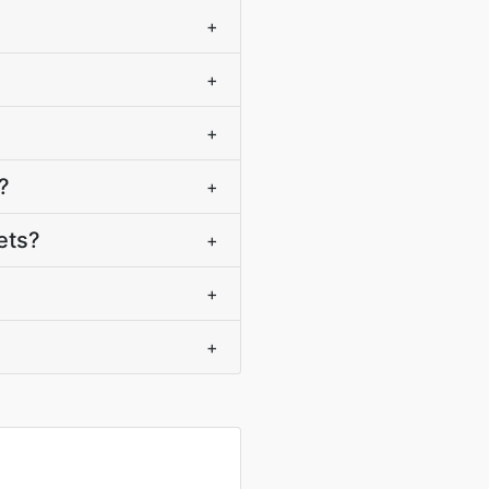
+
+
+
?
+
ets?
+
+
+