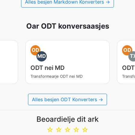
Alles besjen Markdown Konverters →
Oar ODT konversaasjes
OD
OD
MD
T
ODT nei MD
ODT
Transformearje ODT nei MD
Transf
Alles besjen ODT Konverters →
Beoardielje dit ark
☆
☆
☆
☆
☆