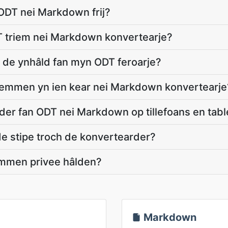
ODT nei Markdown frij?
DT triem nei Markdown konvertearje?
g de ynhâld fan myn ODT feroarje?
riemmen yn ien kear nei Markdown konvertearje
er fan ODT nei Markdown op tillefoans en tabl
e stipe troch de konvertearder?
mmen privee hâlden?
Markdown