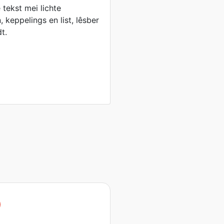
tekst mei lichte
 keppelings en list, lêsber
t.