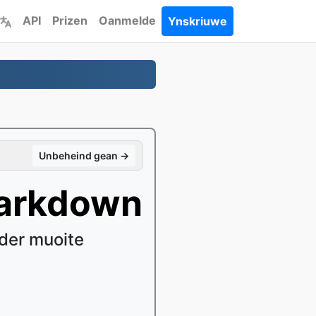
API
Prizen
Oanmelde
Ynskriuwe
Unbeheind gean →
Markdown
der muoite