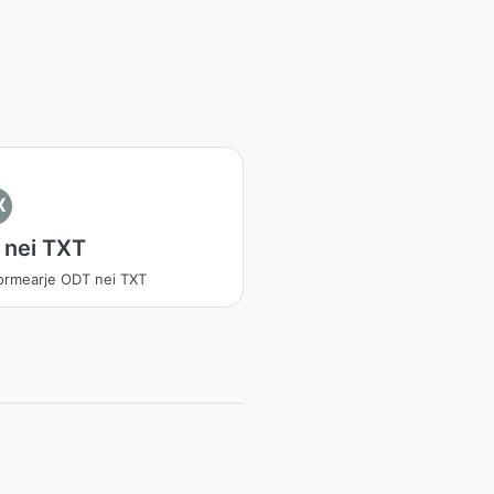
X
 nei TXT
ormearje ODT nei TXT