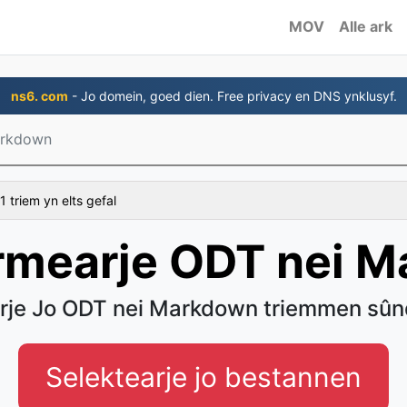
MOV
Alle ark
ns6. com
- Jo domein, goed dien. Free privacy en DNS ynklusyf.
arkdown
1 triem yn elts gefal
rmearje ODT nei 
rje Jo ODT nei Markdown triemmen sûn
Selektearje jo bestannen