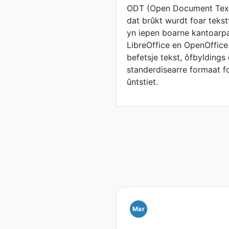
ODT (Open Document Text)
dat brûkt wurdt foar teks
yn iepen boarne kantoarp
LibreOffice en OpenOffic
befetsje tekst, ôfbyldings
standerdisearre formaat f
ûntstiet.
Mar