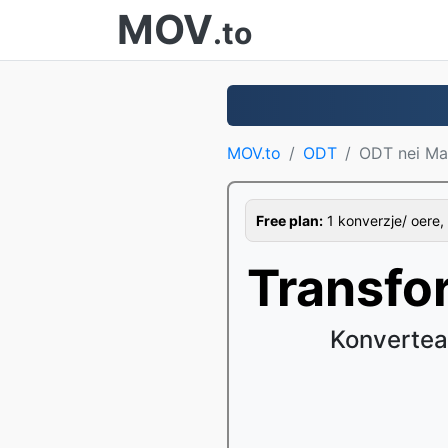
MOV
.to
MOV.to
ODT
ODT nei M
Free plan:
1 konverzje/ oere, 
Transfo
Konvertea