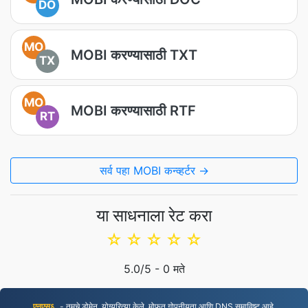
DO
MO
MOBI करण्यासाठी TXT
TX
MO
MOBI करण्यासाठी RTF
RT
सर्व पहा MOBI कन्व्हर्टर →
या साधनाला रेट करा
☆
☆
☆
☆
☆
5.0
/5 -
0
मते
एनएस६.
- तुमचे डोमेन, योग्यरित्या केले. मोफत गोपनीयता आणि DNS समाविष्ट आहे.