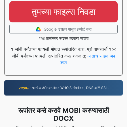
तुमच्या फाइल्स निवडा
Google ड्राइव पासून इम्पोर्ट करा
*२४ तासांनंतर फाइल्स हटवल्या जातात
१ जीबी पर्यंतच्या फायली मोफत रूपांतरित करा, प्रो वापरकर्ते १००
जीबी पर्यंतच्या फायली रूपांतरित करू शकतात;
आताच साइन अप
करा
एनएस६.
- प्रत्येक डोमेनवर मोफत WHOIS गोपनीयता, DNS आणि SSL.
रूपांतर कसे करावे MOBI करण्यासाठी
DOCX