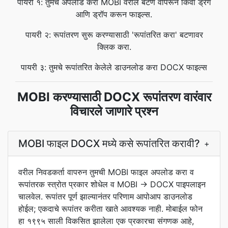
पायरी १: तुमचे अपलोड करा MOBI वरील बटण वापरून किंवा ड्रॅग
आणि ड्रॉप करून फाइल्स.
पायरी २: रूपांतरण सुरू करण्यासाठी 'रूपांतरित करा' बटणावर
क्लिक करा.
पायरी ३: तुमचे रूपांतरित केलेले डाउनलोड करा DOCX फाइल्स
MOBI करण्यासाठी DOCX रूपांतरण वारंवार
विचारले जाणारे प्रश्न
MOBI फाइल DOCX मध्ये कसे रूपांतरित करावी?
+
वरील निवडकर्ता वापरुन तुमची MOBI फाइल अपलोड करा व
रूपांतरक स्त्रोत प्रकार शोधेल व MOBI → DOCX पाइपलाइन
चालवेल. रूपांतर पूर्ण झाल्यानंतर परिणाम आपोआप डाउनलोड
होईल; एकदाचे रूपांतर करीता खाते आवश्यक नाही. मोबाईल फोन
हा १९९५ साली विकसित झालेला एक प्रकारचा संगणक आहे,