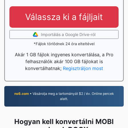
Válassza ki a fájljait
Importálás a Google Drive-ról
*Fájlok törlődnek 24 óra elteltével
Akár 1 GB fájlok ingyenes konvertálása, a Pro
felhasználók akár 100 GB fájlokat is
konvertálhatnak;
Regisztráljon most
ns6.com
• Vásárolja meg a tartományát $2 / év. Online percek
alatt.
Hogyan kell konvertálni MOBI