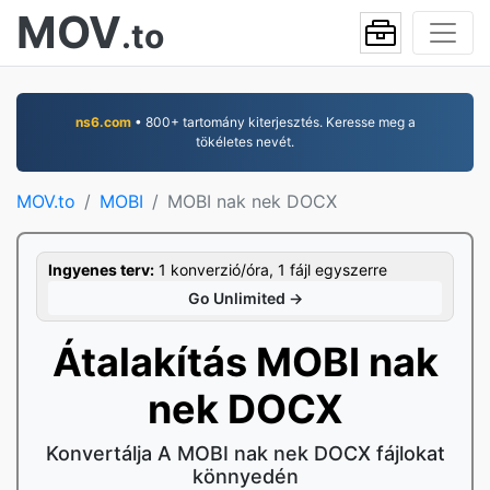
MOV
.to
ns6.com
• 800+ tartomány kiterjesztés. Keresse meg a
tökéletes nevét.
MOV.to
MOBI
MOBI nak nek DOCX
Ingyenes terv:
1 konverzió/óra, 1 fájl egyszerre
Go Unlimited →
Átalakítás MOBI nak
nek DOCX
Konvertálja A MOBI nak nek DOCX fájlokat
könnyedén