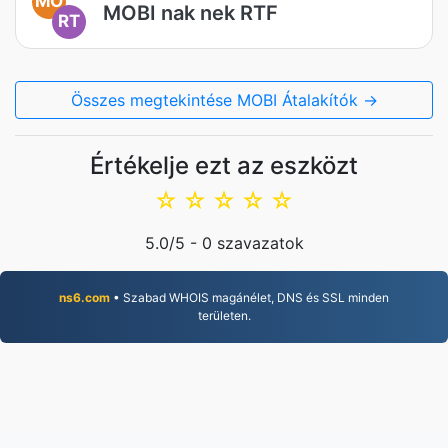
MO
MOBI nak nek RTF
RT
Összes megtekintése MOBI Átalakítók →
Értékelje ezt az eszközt
☆
☆
☆
☆
☆
5.0
/5 -
0
szavazatok
ns6.com
• Szabad WHOIS magánélet, DNS és SSL minden
területen.