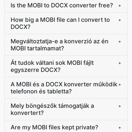
Is the MOBI to DOCX converter free?
+
How big a MOBI file can I convert to
+
DOCX?
Megváltoztatja-e a konverzió az én
+
MOBI tartalmamat?
Át tudok váltani sok MOBI fájlt
+
egyszerre DOCX?
A MOBI és a DOCX konverter működik
+
telefonon és tabletta?
Mely böngészők támogatják a
+
konvertert?
Are my MOBI files kept private?
+