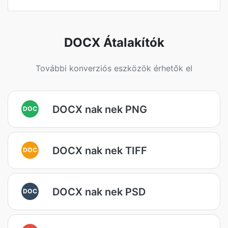
DOCX Átalakítók
További konverziós eszközök érhetők el
DOCX nak nek PNG
DOC
DOCX nak nek TIFF
DOC
DOCX nak nek PSD
DOC