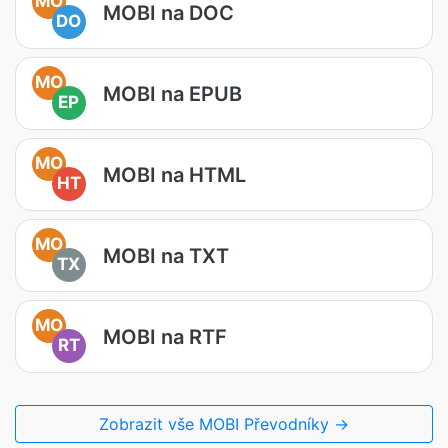
MO
MOBI na DOC
DO
MO
MOBI na EPUB
EP
MO
MOBI na HTML
HT
MO
MOBI na TXT
TX
MO
MOBI na RTF
RT
Zobrazit vše MOBI Převodníky →