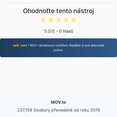
Ohodnoťte tento nástroj
☆
☆
☆
☆
☆
5.0
/5 -
0
hlasů
ns6. com
? 800+ doménové rozšíření. Najděte si své dokonalé
jméno.
MOV.to
237,159 Soubory převedené od roku 2019