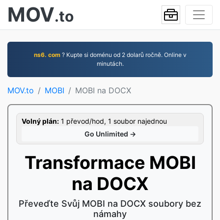
MOV
.to
ns6. com
? Kupte si doménu od 2 dolarů ročně. Online v
minutách.
MOV.to
MOBI
MOBI na DOCX
Volný plán:
1 převod/hod, 1 soubor najednou
Go Unlimited →
Transformace MOBI
na DOCX
Převeďte Svůj MOBI na DOCX soubory bez
námahy