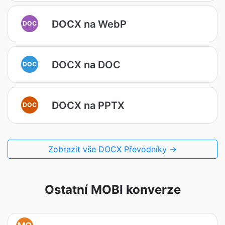
DOCX na WebP
DOC
DOCX na DOC
DOC
DOCX na PPTX
DOC
Zobrazit vše DOCX Převodníky →
Ostatní MOBI konverze