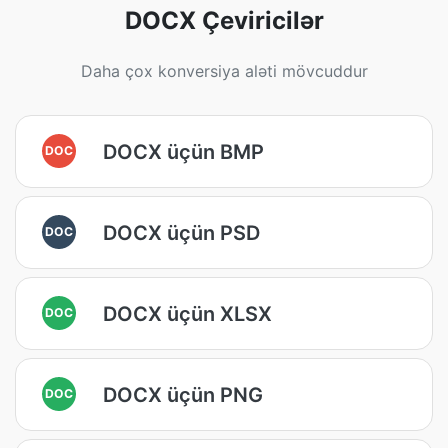
DOCX Çeviricilər
Daha çox konversiya aləti mövcuddur
DOCX üçün BMP
DOC
DOCX üçün PSD
DOC
DOCX üçün XLSX
DOC
DOCX üçün PNG
DOC