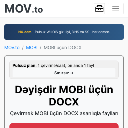
MOV
.to
N6.com
- Pulsuz WHOIS gizliliyi, DNS və SSL hər domen.
MOV.to
MOBI
MOBI üçün DOCX
Pulsuz plan:
1 çevirmə/saat, bir anda 1 fayl
Sınırsız →
Dəyişdir MOBI üçün
DOCX
Çevirmək MOBI üçün DOCX asanlıqla faylları