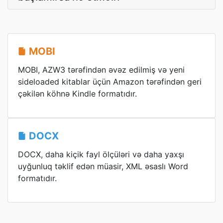
MOBI
MOBI, AZW3 tərəfindən əvəz edilmiş və yeni
sideloaded kitablar üçün Amazon tərəfindən geri
çəkilən köhnə Kindle formatıdır.
DOCX
DOCX, daha kiçik fayl ölçüləri və daha yaxşı
uyğunluq təklif edən müasir, XML əsaslı Word
formatıdır.