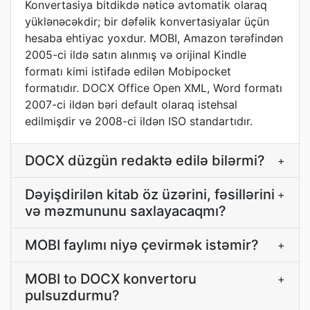
Konvertasiya bitdikdə nəticə avtomatik olaraq
yüklənəcəkdir; bir dəfəlik konvertasiyalar üçün
hesaba ehtiyac yoxdur. MOBI, Amazon tərəfindən
2005-ci ildə satın alınmış və orijinal Kindle
formatı kimi istifadə edilən Mobipocket
formatıdır. DOCX Office Open XML, Word formatı
2007-ci ildən bəri default olaraq istehsal
edilmişdir və 2008-ci ildən ISO standartıdır.
DOCX düzgün redaktə edilə bilərmi?
+
Dəyişdirilən kitab öz üzərini, fəsillərini
+
və məzmununu saxlayacaqmı?
MOBI faylımı niyə çevirmək istəmir?
+
MOBI to DOCX konvertoru
+
pulsuzdurmu?