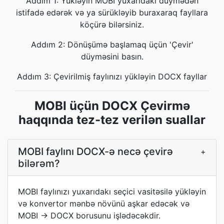
Addım 1: Yükləyin MOBI yuxarıdakı düymədən
istifadə edərək və ya sürükləyib buraxaraq fayllara
köçürə bilərsiniz.
Addım 2: Dönüşümə başlamaq üçün 'Çevir'
düyməsini basın.
Addım 3: Çevirilmiş faylınızı yükləyin DOCX fayllar
MOBI üçün DOCX Çevirmə
haqqında tez-tez verilən suallar
MOBI faylını DOCX-ə necə çevirə
+
bilərəm?
MOBI faylınızı yuxarıdakı seçici vasitəsilə yükləyin
və konvertor mənbə növünü aşkar edəcək və
MOBI → DOCX borusunu işlədəcəkdir.