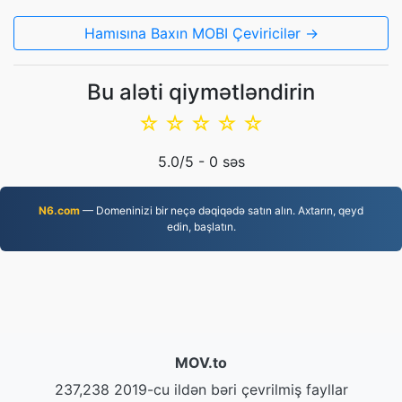
Hamısına Baxın MOBI Çeviricilər →
Bu aləti qiymətləndirin
☆
☆
☆
☆
☆
5.0
/5 -
0
səs
N6.com
— Domeninizi bir neçə dəqiqədə satın alın. Axtarın, qeyd
edin, başlatın.
MOV.to
237,238 2019-cu ildən bəri çevrilmiş fayllar