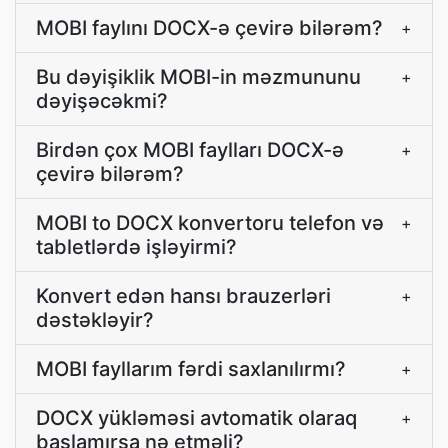
MOBI faylını DOCX-ə çevirə bilərəm?
+
Bu dəyişiklik MOBI-in məzmununu
+
dəyişəcəkmi?
Birdən çox MOBI faylları DOCX-ə
+
çevirə bilərəm?
MOBI to DOCX konvertoru telefon və
+
tabletlərdə işləyirmi?
Konvert edən hansı brauzerləri
+
dəstəkləyir?
MOBI fayllarım fərdi saxlanılırmı?
+
DOCX yükləməsi avtomatik olaraq
+
başlamırsa nə etməli?