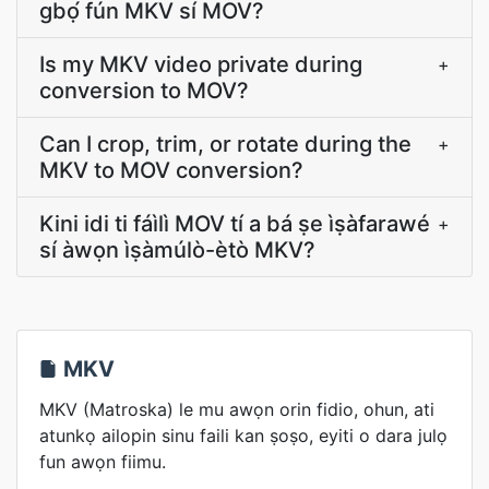
gbọ́ fún MKV sí MOV?
Is my MKV video private during
+
conversion to MOV?
Can I crop, trim, or rotate during the
+
MKV to MOV conversion?
Kini idi ti fáìlì MOV tí a bá ṣe ìṣàfarawé
+
sí àwọn ìṣàmúlò-ètò MKV?
MKV
MKV (Matroska) le mu awọn orin fidio, ohun, ati
atunkọ ailopin sinu faili kan ṣoṣo, eyiti o dara julọ
fun awọn fiimu.