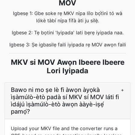
MOV
Igbesẹ 1: Gbe soke rẹ MKV nípa lílo bọ́tìnì tó wà
lókè tàbí nípa fífà àti ju sílẹ̀.
Igbese 2: Tẹ bọtini 'Iyipada' lati bẹrẹ iyipada naa.
Igbesẹ 3: Ṣe igbasilẹ faili iyipada rẹ MOV awọn faili
MKV si MOV Awọn Ibeere Ibeere
Lori Iyipada
Bawo ni mo ṣe lè fi àwọn àyọkà
+
ìṣàmúlò-ètò padà sí MKV sí MOV láti fi
ìdájú ìṣàmúlò-ètò àwọn ààyè-iṣẹ́
pamọ́?
Upload your MKV file and the converter runs a