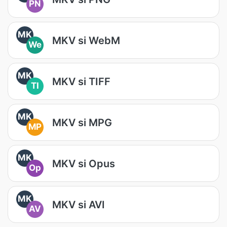
PN
MK
MKV si WebM
We
MK
MKV si TIFF
TI
MK
MKV si MPG
MP
MK
MKV si Opus
Op
MK
MKV si AVI
AV