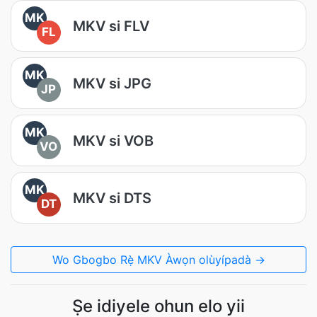
MK
MKV si FLV
FL
MK
MKV si JPG
JP
MK
MKV si VOB
VO
MK
MKV si DTS
DT
Wo Gbogbo Rẹ̀ MKV Àwọn olùyípadà →
Ṣe idiyele ohun elo yii