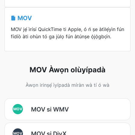
MOV
MOV jẹ́ ìrísí QuickTime ti Apple, ó ń ṣe àtìlẹ́yìn fún
fídíò àti ohùn tó ga jùlọ fún àtúnṣe ọ̀jọ̀gbọ́n.
MOV Àwọn olùyípadà
Àwọn irinṣẹ́ ìyípadà míràn wà tí ó wà
MOV si WMV
MOV
MOV si DivX
MOV