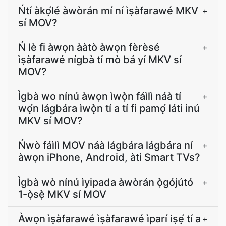
Ńtí àkọ́lé àwòrán mí ní ìṣàfarawé MKV
+
sí MOV?
Ń lè fi àwọn ààtò àwọn fèrèsé
+
ìṣàfarawé nígbà tí mò bá yí MKV sí
MOV?
Ìgbà wo nínú àwọn ìwọ̀n fáìlì náà tí
+
wọ́n lágbára ìwọ̀n tí a tí fi pamọ́ láti inú
MKV sí MOV?
Ńwò fáìlì MOV náà lágbára lágbára ní
+
àwọn iPhone, Android, àti Smart TVs?
Ìgbà wò nínú ìyipada àwòrán ọ̀gójútó
+
1-ọ̀sẹ̀ MKV sí MOV
Àwọn ìṣàfarawé ìṣàfarawé ìparí iṣẹ́ tí a
+