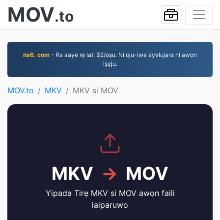
MOV
.to
ns6. com
- Ra aaye rẹ lati $2/oṣu. Ni oju-iwe ayelujara ni awọn
iṣẹju.
MOV.to
MKV
MKV si MOV
MKV
→
MOV
Yipada Tirẹ MKV si MOV awọn faili
laiparuwo