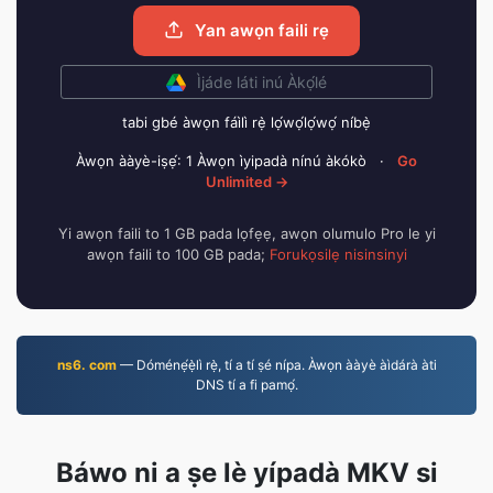
Yan awọn faili rẹ
Ìjáde láti inú Àkọ́lé
tabi gbé àwọn fáìlì rẹ̀ lọ́wọ́lọ́wọ́ níbẹ̀
Àwọn ààyè-iṣẹ́: 1 Àwọn ìyipadà nínú àkókò
·
Go
Unlimited →
Yi awọn faili to 1 GB pada lọfẹẹ, awọn olumulo Pro le yi
awọn faili to 100 GB pada;
Forukọsilẹ nisinsinyi
ns6. com
— Dóménẹ́ẹ̀lì rẹ̀, tí a tí ṣé nípa. Àwọn ààyè àìdárà àti
DNS tí a fi pamọ́.
Báwo ni a ṣe lè yípadà MKV si