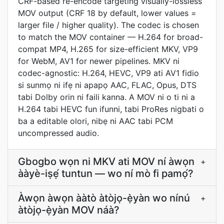
CRF-based re-encode targeting visually-lossless
MOV output (CRF 18 by default, lower values =
larger file / higher quality). The codec is chosen
to match the MOV container — H.264 for broad-
compat MP4, H.265 for size-efficient MKV, VP9
for WebM, AV1 for newer pipelines. MKV ni
codec-agnostic: H.264, HEVC, VP9 ati AV1 fidio
si sunmọ ni ifẹ ni apapọ AAC, FLAC, Opus, DTS
tabi Dolby orin ni faili kanna. A MOV ni o ti ni a
H.264 tabi HEVC fun ifunni, tabi ProRes nigbati o
ba a editable olori, nibẹ ni AAC tabi PCM
uncompressed audio.
Gbogbo wọn ni MKV ati MOV ní àwọn
+
ààyè-iṣẹ́ tuntun — wo ní mò fi pamọ́?
Àwọn àwọn ààtò àtòjọ-ẹ̀yàn wo nínú
+
àtòjọ-ẹ̀yàn MOV náà?