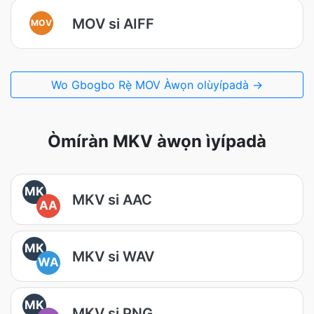
MOV si AIFF
MOV
Wo Gbogbo Rẹ̀ MOV Àwọn olùyípadà →
Òmíràn MKV àwọn ìyípadà
MK
MKV si AAC
AA
MK
MKV si WAV
WA
MK
MKV si PNG