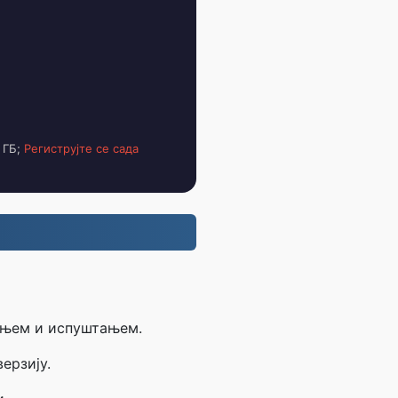
 ГБ;
Региструјте се сада
чењем и испуштањем.
ерзију.