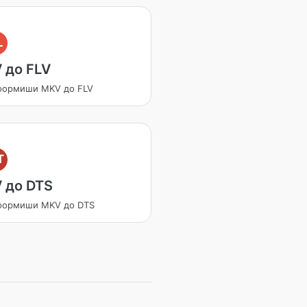
L
 до FLV
формиши MKV до FLV
T
 до DTS
формиши MKV до DTS