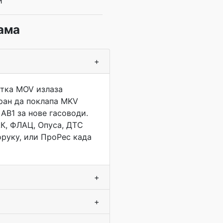
и
ама
+
итка MOV излаза
бран да поклапа MKV
 АВ1 за нове гасоводи.
АК, ФЛАЦ, Опуса, ДТС
оруку, или ПроРес када
+
+