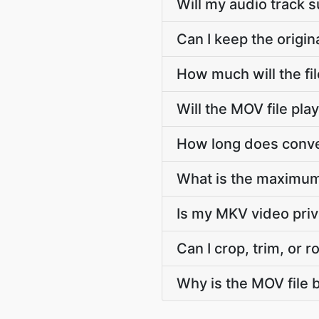
Will my audio track
Can I keep the orig
How much will the f
Will the MOV file pl
How long does conve
What is the maximum
Is my MKV video pri
Can I crop, trim, or
Why is the MOV file