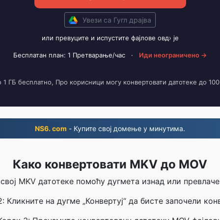
Увези са Гугл драјва
или превуците и испустите фајлове овд› је
Бесплатан план: 1 Претварање/час
·
Иди неограничено →
о 1 ГБ бесплатно, Про корисници могу конвертовати датотеке до 100
NS6. com
- Купите свој домење у минутима.
Како конвертовати MKV до MOV
 свој MKV датотеке помоћу дугмета изнад или превла
2: Кликните на дугме „Конвертуј“ да бисте започели конв