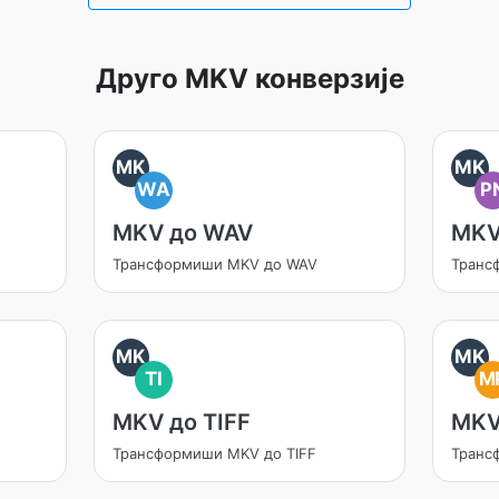
Друго MKV конверзије
MK
MK
WA
P
MKV до WAV
MKV
Трансформиши MKV до WAV
Транс
MK
MK
TI
M
MKV до TIFF
MKV
Трансформиши MKV до TIFF
Транс