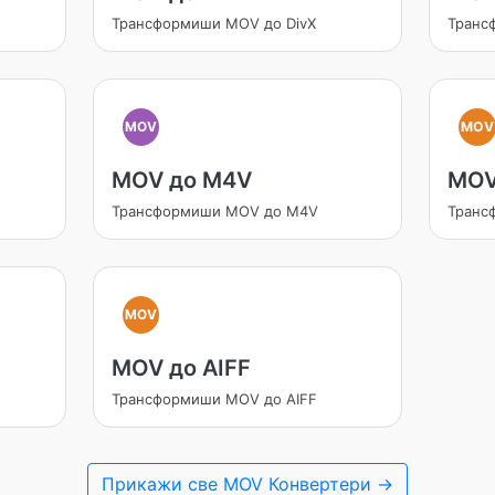
Трансформиши MOV до DivX
Транс
MOV
MOV
MOV до M4V
MOV
Трансформиши MOV до M4V
Транс
MOV
MOV до AIFF
Трансформиши MOV до AIFF
Прикажи све MOV Конвертери →