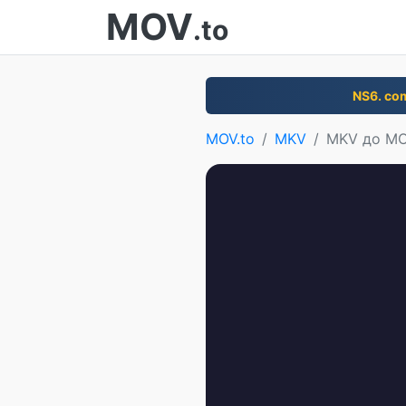
MOV
.to
NS6. co
MOV.to
MKV
MKV до M