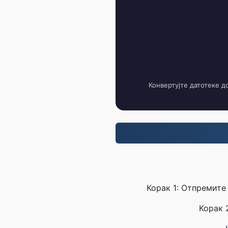
Конвертујте датотеке д
Корак 1: Отпремите
Корак 