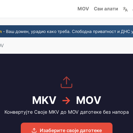
MOV
Сви алати
m
- Ваш домен, урадио како треба. Слободна приватност и ДНС 
OV
MKV
→
MOV
Конвертујте Своје MKV до MOV датотеке без напора
Изаберите своје датотеке