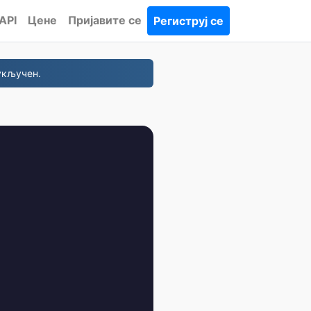
API
Цене
Пријавите се
Региструј се
укључен.