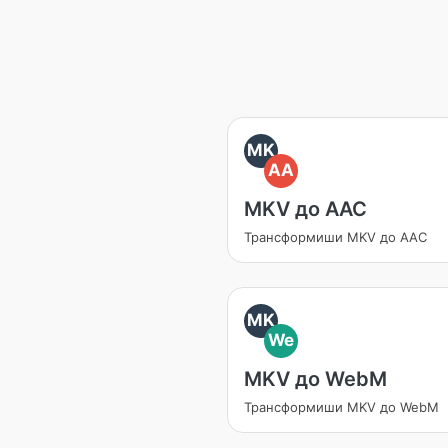
MK
AA
MKV до AAC
Трансформиши MKV до AAC
MK
We
MKV до WebM
Трансформиши MKV до WebM