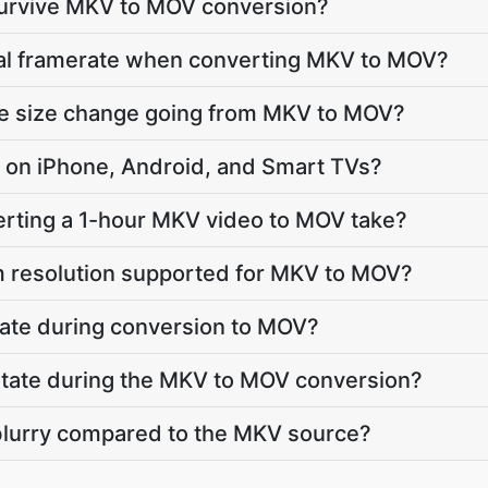
 survive MKV to MOV conversion?
inal framerate when converting MKV to MOV?
ile size change going from MKV to MOV?
ay on iPhone, Android, and Smart TVs?
rting a 1-hour MKV video to MOV take?
 resolution supported for MKV to MOV?
vate during conversion to MOV?
 rotate during the MKV to MOV conversion?
 blurry compared to the MKV source?