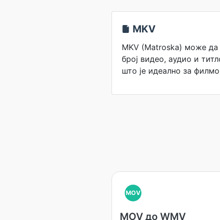
MKV
MKV (Matroska) може да
број видео, аудио и титл
што је идеално за филмо
MOV
MOV до WMV