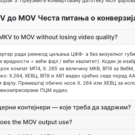
Корак 3: Преузмите конвертовану датотеку MOV фајлов
V до MOV Честа питања о конверзиј
MKV to MOV without losing video quality?
ертер ради реенкод циљања ЦФФ‐ а без визуелног губ
е вредности = већи фајл / већи квалитет). Кодек је иза
ирок компат МП4, Х. 265 за величину МКВ, ВП9 за ВебМ,
ко: Х.264, ХЕВЦ, ВП9 и АВ1 видео срећно седе поред А
 фајлу. Премештај обично носи Х. 264 или ХЕВЦ за исп
и некомпресирани ПЦМ аудио.
ерни контејнери — које треба да задржим?
oes the MOV output use?