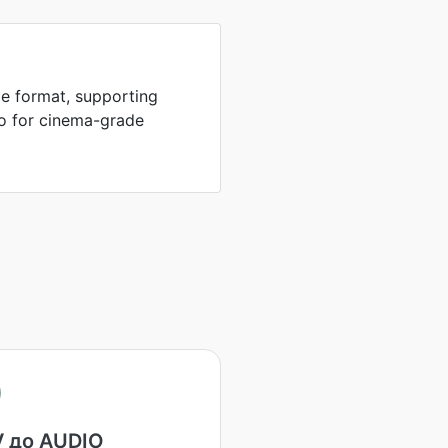
e format, supporting
io for cinema-grade
 до AUDIO