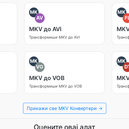
MK
MK
AV
F
MKV до AVI
MKV
Трансформиши MKV до AVI
Транс
MK
MK
VO
D
MKV до VOB
MKV
Трансформиши MKV до VOB
Транс
Прикажи све MKV Конвертери →
Оцените овај алат