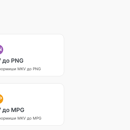
N
 до PNG
формиши MKV до PNG
P
 до MPG
формиши MKV до MPG