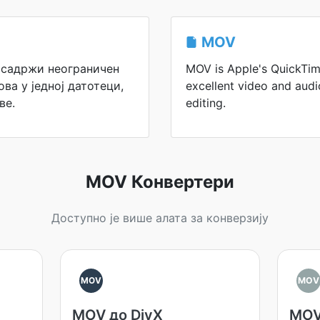
MOV
 садржи неограничен
MOV is Apple's QuickTim
ова у једној датотеци,
excellent video and aud
ве.
editing.
MOV Конвертери
Доступно је више алата за конверзију
MOV
MOV
MOV до DivX
MOV