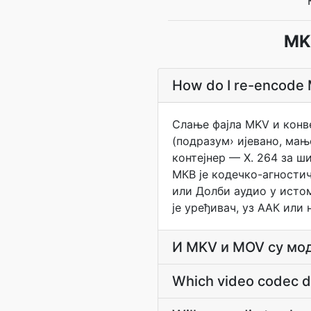
MK
How do I re-encode 
Слање фајла MKV и конв
(подразум› ијевано, мањ
контејнер — Х. 264 за ш
МКВ је кодечко-агностич
или Долби аудио у истом
је уређивач, уз ААК ил
И MKV и MOV су мод
Which video codec d