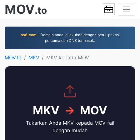
MOV
.to
ns6.com
- Domain anda, dilakukan dengan betul. privasi
percuma dan DNS termasuk.
MOV.to
MKV
MKV kepada MOV
MKV
→
MOV
Tukarkan Anda MKV kepada MOV fail
dengan mudah