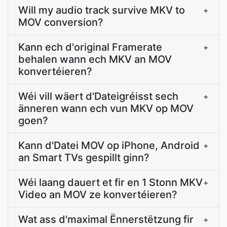
Will my audio track survive MKV to
+
MOV conversion?
Kann ech d'original Framerate
+
behalen wann ech MKV an MOV
konvertéieren?
Wéi vill wäert d'Dateigréisst sech
+
änneren wann ech vun MKV op MOV
goen?
Kann d'Datei MOV op iPhone, Android
+
an Smart TVs gespillt ginn?
Wéi laang dauert et fir en 1 Stonn MKV
+
Video an MOV ze konvertéieren?
Wat ass d'maximal Ënnerstëtzung fir
+