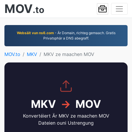
MOV
.to
Websäit vun ns6.com
- Är Domain, richteg gemaach. Gratis
Privatsphär a DNS abegraff.
MOV.to
MKV
MKV ze maachen MOV
MKV
→
MOV
Konvertéiert Är MKV ze maachen MOV
Dateien ouni Ustrengung