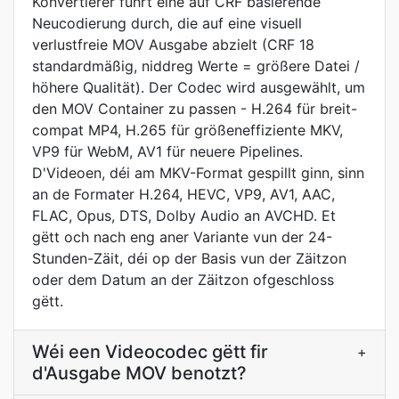
Konvertierer führt eine auf CRF basierende
Neucodierung durch, die auf eine visuell
verlustfreie MOV Ausgabe abzielt (CRF 18
standardmäßig, niddreg Werte = größere Datei /
höhere Qualität). Der Codec wird ausgewählt, um
den MOV Container zu passen - H.264 für breit-
compat MP4, H.265 für größeneffiziente MKV,
VP9 für WebM, AV1 für neuere Pipelines.
D'Videoen, déi am MKV-Format gespillt ginn, sinn
an de Formater H.264, HEVC, VP9, AV1, AAC,
FLAC, Opus, DTS, Dolby Audio an AVCHD. Et
gëtt och nach eng aner Variante vun der 24-
Stunden-Zäit, déi op der Basis vun der Zäitzon
oder dem Datum an der Zäitzon ofgeschloss
gëtt.
Wéi een Videocodec gëtt fir
+
d'Ausgabe MOV benotzt?