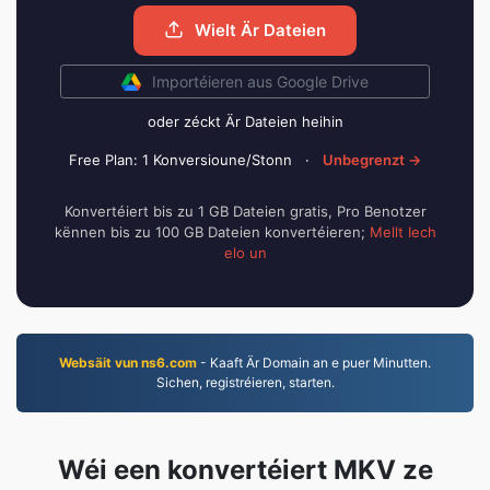
Wielt Är Dateien
Importéieren aus Google Drive
oder zéckt Är Dateien heihin
Free Plan: 1 Konversioune/Stonn
·
Unbegrenzt →
Konvertéiert bis zu 1 GB Dateien gratis, Pro Benotzer
kënnen bis zu 100 GB Dateien konvertéieren;
Mellt Iech
elo un
Websäit vun ns6.com
- Kaaft Är Domain an e puer Minutten.
Sichen, registréieren, starten.
Wéi een konvertéiert MKV ze