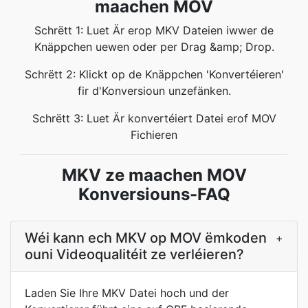
maachen MOV
Schrëtt 1: Luet Är erop MKV Dateien iwwer de
Knäppchen uewen oder per Drag &amp; Drop.
Schrëtt 2: Klickt op de Knäppchen 'Konvertéieren'
fir d'Konversioun unzefänken.
Schrëtt 3: Luet Är konvertéiert Datei erof MOV
Fichieren
MKV ze maachen MOV
Konversiouns-FAQ
Wéi kann ech MKV op MOV ëmkoden
+
ouni Videoqualitéit ze verléieren?
Laden Sie Ihre MKV Datei hoch und der