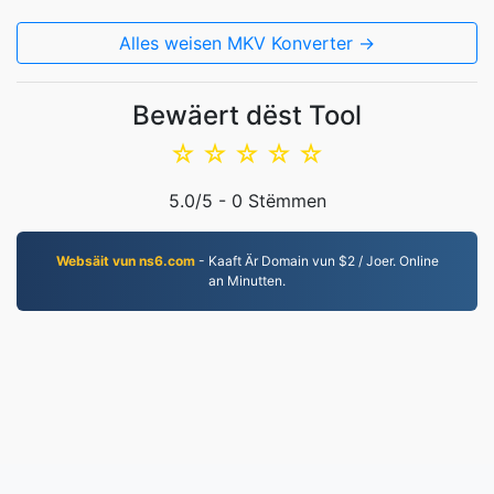
Alles weisen MKV Konverter →
Bewäert dëst Tool
☆
☆
☆
☆
☆
5.0
/5 -
0
Stëmmen
Websäit vun ns6.com
- Kaaft Är Domain vun $2 / Joer. Online
an Minutten.