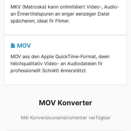
MKV (Matroska) kann onlimitéiert Video-, Audio-
an Ënnertitelspuren an enger eenzeger Datei
späicheren, ideal fir Filmer.
MOV
MOV ass den Apple QuickTime-Format, deen
héichqualitativ Video- an Audiodateien fir
professionellt Schnëtt ënnerstëtzt.
MOV Konverter
Méi Konversiounsinstrumenter verfügbar