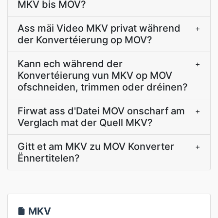
MKV bis MOV?
Ass mäi Video MKV privat während
+
der Konvertéierung op MOV?
Kann ech während der
+
Konvertéierung vun MKV op MOV
ofschneiden, trimmen oder dréinen?
Firwat ass d'Datei MOV onscharf am
+
Verglach mat der Quell MKV?
Gitt et am MKV zu MOV Konverter
+
Ënnertitelen?
MKV