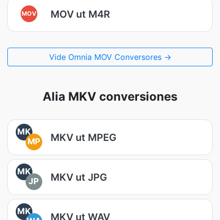
MOV ut M4R
MOV
Vide Omnia MOV Conversores →
Alia MKV conversiones
MK
MKV ut MPEG
MP
MK
MKV ut JPG
JP
MK
MKV ut WAV