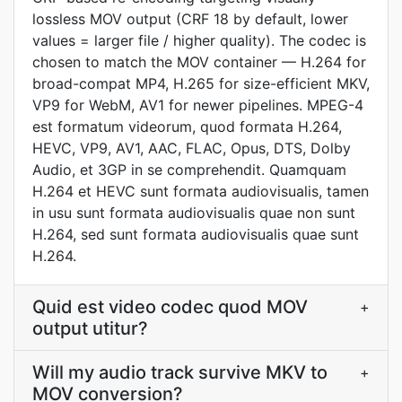
lossless MOV output (CRF 18 by default, lower
values = larger file / higher quality). The codec is
chosen to match the MOV container — H.264 for
broad-compat MP4, H.265 for size-efficient MKV,
VP9 for WebM, AV1 for newer pipelines. MPEG-4
est formatum videorum, quod formata H.264,
HEVC, VP9, AV1, AAC, FLAC, Opus, DTS, Dolby
Audio, et 3GP in se comprehendit. Quamquam
H.264 et HEVC sunt formata audiovisualis, tamen
in usu sunt formata audiovisualis quae non sunt
H.264, sed sunt formata audiovisualis quae sunt
H.264.
Quid est video codec quod MOV
+
output utitur?
Will my audio track survive MKV to
+
MOV conversion?