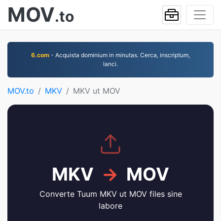
MOV
.to
6.com
- Acquista dominium in minutas. Cerca, inscriptum,
lanci.
MOV.to
MKV
MKV ut MOV
MKV
→
MOV
Converte Tuum MKV ut MOV files sine
labore