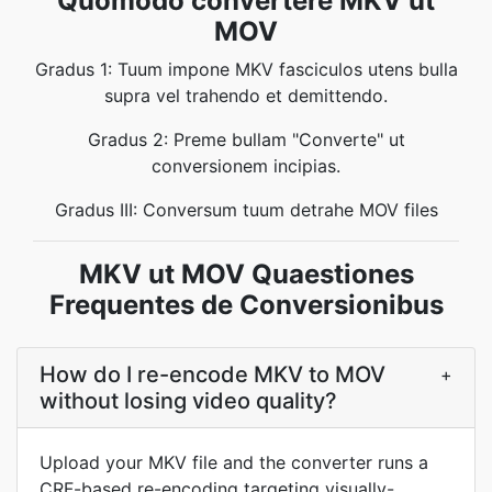
Quomodo convertere MKV ut
MOV
Gradus 1: Tuum impone MKV fasciculos utens bulla
supra vel trahendo et demittendo.
Gradus 2: Preme bullam "Converte" ut
conversionem incipias.
Gradus III: Conversum tuum detrahe MOV files
MKV ut MOV Quaestiones
Frequentes de Conversionibus
How do I re-encode MKV to MOV
+
without losing video quality?
Upload your MKV file and the converter runs a
CRF-based re-encoding targeting visually-