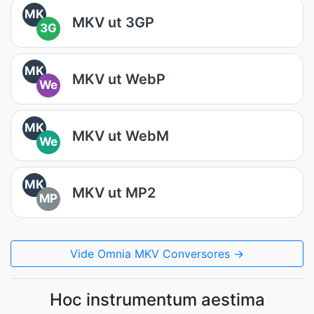
MK
MKV ut 3GP
3G
MK
MKV ut WebP
We
MK
MKV ut WebM
We
MK
MKV ut MP2
MP
Vide Omnia MKV Conversores →
Hoc instrumentum aestima