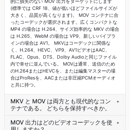
的に損失のない MOV 出力をターゲットにします
(標準では CRF 18、値が低いほどファイルサイズが
大きく、品質が高くなります)。 MOV コンテナに合
ったコーデックが選択されます。広くコンパクトな
MP4 の場合は H.264、サイズ効率的な MKV の場合
は H.265、WebM の場合は VP9、新しいパイプラ
インの場合は AV1。 MKVはコーデックに関係な
く、H.264、HEVC、VP9、AV1ビデオはAAC、
FLAC、Opus、DTS、Dolby Audioと同じファイル
内で幸せに並んでいる。 MOVは通常、送信のため
のH.264またはHEVCを、または編集マスターの場
合はProResを、AACまたは非圧縮PCMオーディオ
と共に持つ。
MKV と MOV は両方とも現代的なコン
+
テナである。 どちらを保持すべきか。
MOV 出力はどのビデオコーデックを使
+
用しますか？