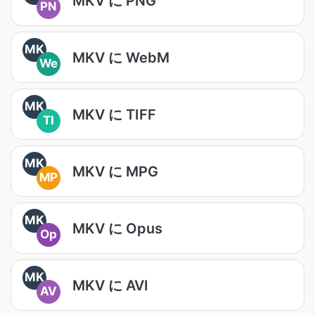
MKV に PNG
PN
MK
MKV に WebM
We
MK
MKV に TIFF
TI
MK
MKV に MPG
MP
MK
MKV に Opus
Op
MK
MKV に AVI
AV