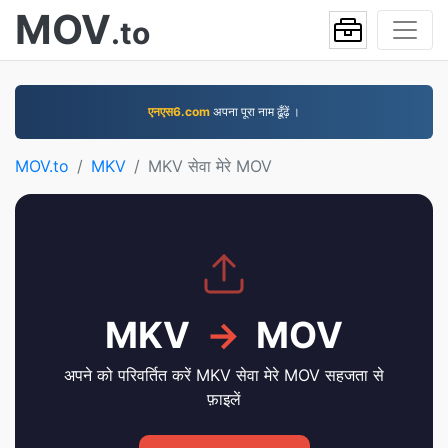
MOV
.to
एनएस6.com
अपना पूरा नाम ढूँढ़ें ।
MOV.to
MKV
MKV सेवा मेरे MOV
MKV
→
MOV
अपने को परिवर्तित करें MKV सेवा मेरे MOV सहजता से
फ़ाइलें