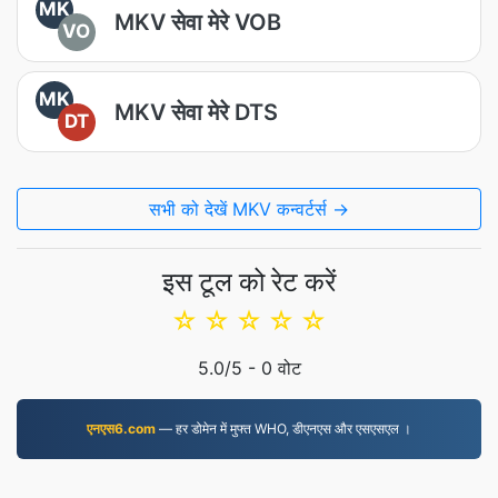
MK
MKV सेवा मेरे VOB
VO
MK
MKV सेवा मेरे DTS
DT
सभी को देखें MKV कन्वर्टर्स →
इस टूल को रेट करें
☆
☆
☆
☆
☆
5.0
/5 -
0
वोट
एनएस6.com
— हर डोमेन में मुफ्त WHO, डीएनएस और एसएसएल ।