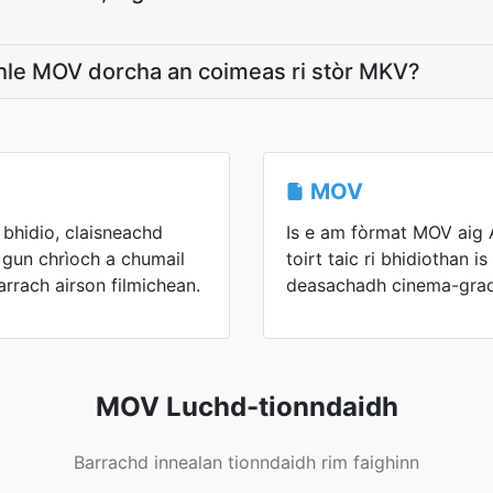
dhle MOV dorcha an coimeas ri stòr MKV?
MOV
bhidio, claisneachd
Is e am fòrmat MOV aig 
 gun chrìoch a chumail
toirt taic ri bhidiothan 
arrach airson filmichean.
deasachadh cinema-grad
MOV Luchd-tionndaidh
Barrachd innealan tionndaidh rim faighinn