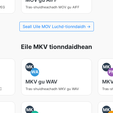
MOV gu AIFF
PEG
Tras-shuidheachadh MOV gu AIFF
Seall Uile MOV Luchd-tionndaidh →
Eile MKV tionndaidhean
MK
MK
WA
P
MKV gu WAV
MKV
C
Tras-shuidheachadh MKV gu WAV
Tras-
MK
MK