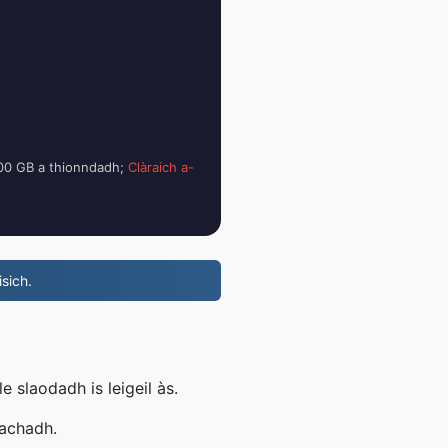
 100 GB a thionndadh;
Clàraich a-
sich.
 slaodadh is leigeil às.
eachadh.