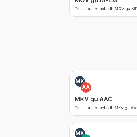
MOV gu MPEG
Tras-shuidheachadh MOV gu M
MK
AA
MKV gu AAC
Tras-shuidheachadh MKV gu AA
MK