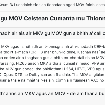
Ceum 3: Luchdaich sìos an tionndadh agad MOV faidhlichea
gu MOV Ceistean Cumanta mu Thion
adh air ais air MKV gu MOV gun a bhith a' call c
 MKV agad is ruithidh an t-ionnsgnamh ath-chodadh CRF-bh
 thoirt a-mach (CRF 18 mar bhun-loidhne, luachan nas ìsle
an codec air a thaghadh gus a bhith co-chòrdail ris an MOV
farsaing, H.265 airson MKV a tha a' cumail ri meud, VP9 a
Tha MKV gun codec: tha bhidiothan H.264, HEVC, VP9 agus A
, Opus, DTS no Dolby san aon fhaidhle. Tha MOV a' giùlan
 nuair a tha e na mhàthair-ealain, còmhla ri fuaimean AAC n
a th' anns an MKV agus an MOV - dè am fear a b