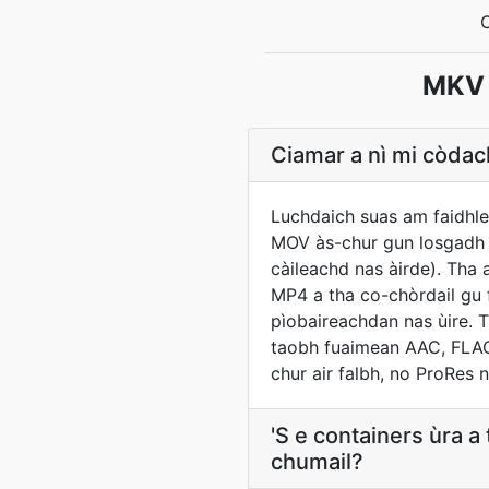
MKV 
Ciamar a nì mi còdach
Luchdaich suas am faidhle
MOV às-chur gun losgadh a
càileachd nas àirde). Tha 
MP4 a tha co-chòrdail gu 
pìobaireachdan nas ùire. 
taobh fuaimean AAC, FLAC
chur air falbh, no ProRes
'S e containers ùra 
chumail?