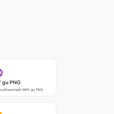
N
 gu PNG
shuidheachadh MKV gu PNG