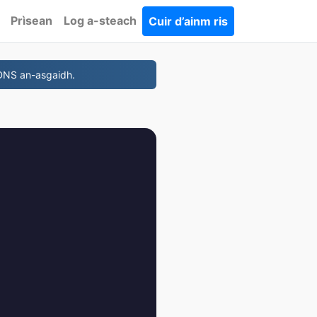
Prìsean
Log a-steach
Cuir d’ainm ris
 DNS an-asgaidh.