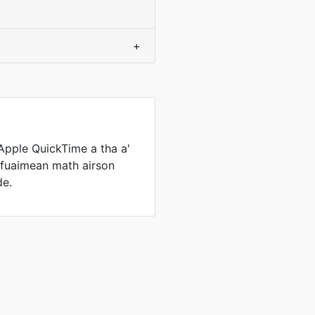
+
Apple QuickTime a tha a'
is fuaimean math airson
e.