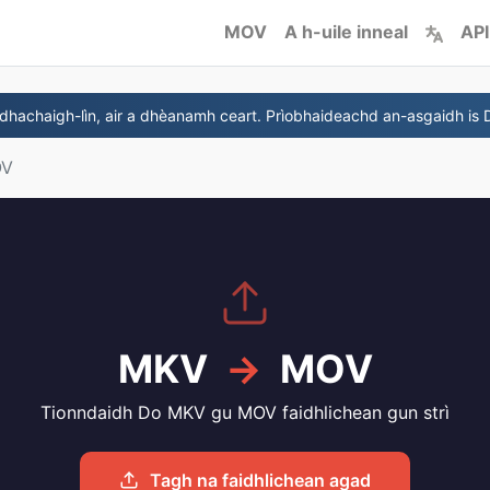
MOV
A h-uile inneal
API
hachaigh-lìn, air a dhèanamh ceart. Prìobhaideachd an-asgaidh is
OV
MKV
→
MOV
Tionndaidh Do MKV gu MOV faidhlichean gun strì
Tagh na faidhlichean agad