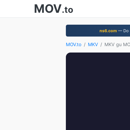
MOV
.to
ns6.com
— Do d
MOV.to
MKV
MKV gu M