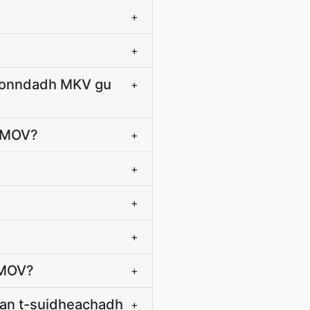
+
+
 tionndadh MKV gu
+
u MOV?
+
+
+
+
 MOV?
+
 an t-suidheachadh
+