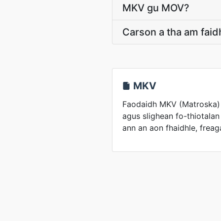
MKV gu MOV?
Carson a tha am fai
MKV
Faodaidh MKV (Matroska) 
agus slighean fo-thiotalan
ann an aon fhaidhle, freag