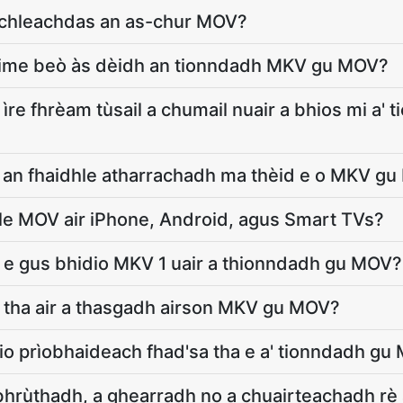
 chleachdas an as-chur MOV?
aime beò às dèidh an tionndadh MKV gu MOV?
ìre fhrèam tùsail a chumail nuair a bhios mi a'
 an fhaidhle atharrachadh ma thèid e o MKV g
hle MOV air iPhone, Android, agus Smart TVs?
r e gus bhidio MKV 1 uair a thionndadh gu MOV?
 tha air a thasgadh airson MKV gu MOV?
o prìobhaideach fhad'sa tha e a' tionndadh gu
bhrùthadh, a ghearradh no a chuairteachadh rè