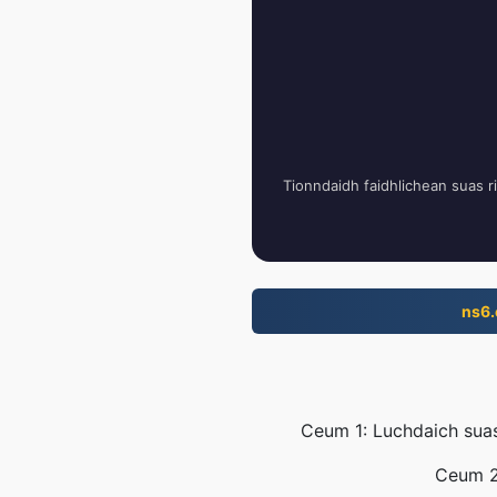
Tionndaidh faidhlichean suas r
ns6
Ceum 1: Luchdaich suas 
Ceum 2: