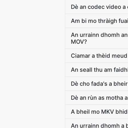
Dè an codec video a
Am bi mo thràigh fu
An urrainn dhomh an 
MOV?
Ciamar a thèid meud
An seall thu am faid
Dè cho fada's a bhei
Dè an rùn as motha a
A bheil mo MKV bhidi
An urrainn dhomh a 