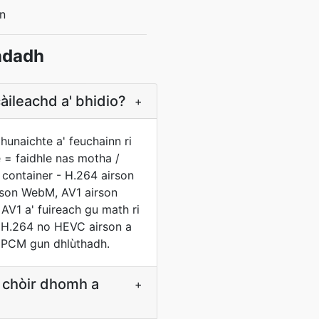
n
ndadh
àileachd a' bhidio?
+
unaichte a' feuchainn ri
 = faidhle nas motha /
 container - H.264 airson
irson WebM, AV1 airson
V1 a' fuireach gu math ri
 H.264 no HEVC airson a
o PCM gun dhlùthadh.
u chòir dhomh a
+