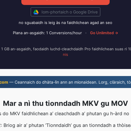
Iom-phortaich o Google Drive
no sguabaidh is leig às na faidhlichean agad an seo
Plana an-asgaidh: 1 Conversions/hour
·
Go Unlimited →
i 1 GB an-asgaidh, faodaidh luchd-cleachdaidh Pro faidhlichean suas ri
nis
.com
— Ceannaich do dhàta-lìn ann an mionaidean. Lorg, clàraich, tòi
Mar a nì thu tionndadh MKV gu MOV
do MKV faidhlichean a’ cleachdadh a’ phutan gu h-àrd no le
 Briog air a’ phutan ‘Tionndaidh’ gus an tionndadh a thòis