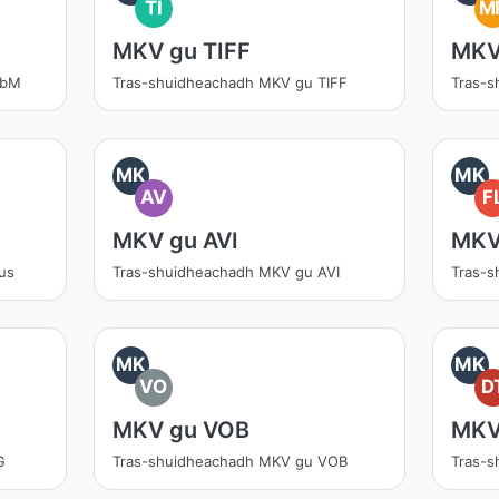
TI
M
MKV gu TIFF
MKV
ebM
Tras-shuidheachadh MKV gu TIFF
Tras-
MK
MK
AV
F
MKV gu AVI
MKV
us
Tras-shuidheachadh MKV gu AVI
Tras-
MK
MK
VO
D
MKV gu VOB
MKV
G
Tras-shuidheachadh MKV gu VOB
Tras-