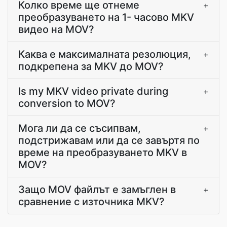
Колко време ще отнеме
+
преобразуването на 1- часово MKV
видео на MOV?
Каква е максималната резолюция,
+
подкрепена за MKV до MOV?
Is my MKV video private during
+
conversion to MOV?
Мога ли да се съсипвам,
+
подстрижавам или да се завъртя по
време на преобразуването MKV в
MOV?
Защо MOV файлът е замъглен в
+
сравнение с източника MKV?