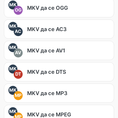
MK
MKV да се OGG
OG
MK
MKV да се AC3
AC
MK
MKV да се AV1
AV
MK
MKV да се DTS
DT
MK
MKV да се MP3
MP
MK
MKV да се MPEG
MP