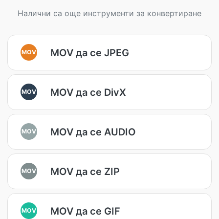
Налични са още инструменти за конвертиране
MOV да се JPEG
MOV
MOV да се DivX
MOV
MOV да се AUDIO
MOV
MOV да се ZIP
MOV
MOV да се GIF
MOV