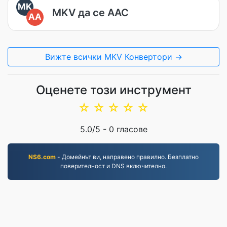
MK
MKV да се AAC
AA
Вижте всички MKV Конвертори →
Оценете този инструмент
☆
☆
☆
☆
☆
5.0
/5 -
0
гласове
NS6.com
- Домейнът ви, направено правилно. Безплатно
поверителност и DNS включително.