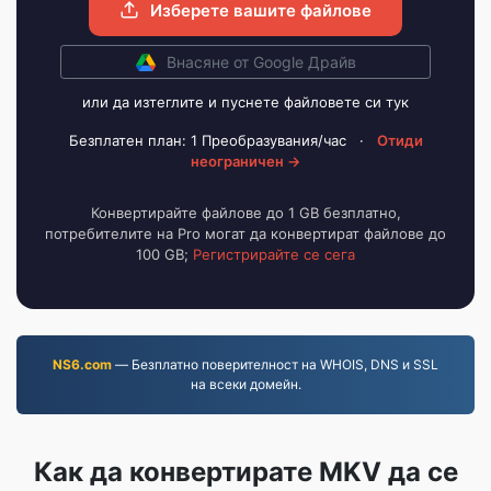
Изберете вашите файлове
Внасяне от Google Драйв
или да изтеглите и пуснете файловете си тук
Безплатен план: 1 Преобразувания/час
·
Отиди
неограничен →
Конвертирайте файлове до 1 GB безплатно,
потребителите на Pro могат да конвертират файлове до
100 GB;
Регистрирайте се сега
NS6.com
— Безплатно поверителност на WHOIS, DNS и SSL
на всеки домейн.
Как да конвертирате MKV да се