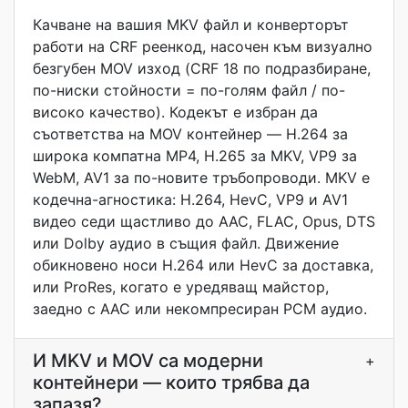
Качване на вашия MKV файл и конверторът
работи на CRF реенкод, насочен към визуално
безгубен MOV изход (CRF 18 по подразбиране,
по-ниски стойности = по-голям файл / по-
високо качество). Кодекът е избран да
съответства на MOV контейнер — H.264 за
широка компатна MP4, H.265 за MKV, VP9 за
WebM, AV1 за по-новите тръбопроводи. MKV е
кодечна-агностика: H.264, HevC, VP9 и AV1
видео седи щастливо до AAC, FLAC, Opus, DTS
или Dolby аудио в същия файл. Движение
обикновено носи H.264 или HevC за доставка,
или ProRes, когато е уредяващ майстор,
заедно с AAC или некомпресиран PCM аудио.
И MKV и MOV са модерни
+
контейнери — които трябва да
запазя?