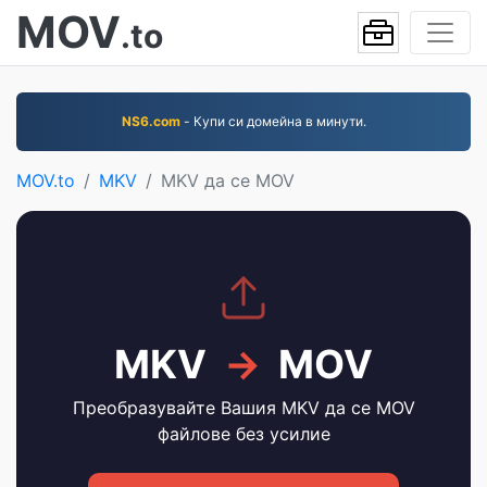
MOV
.to
NS6.com
- Купи си домейна в минути.
MOV.to
MKV
MKV да се MOV
MKV
→
MOV
Преобразувайте Вашия MKV да се MOV
файлове без усилие