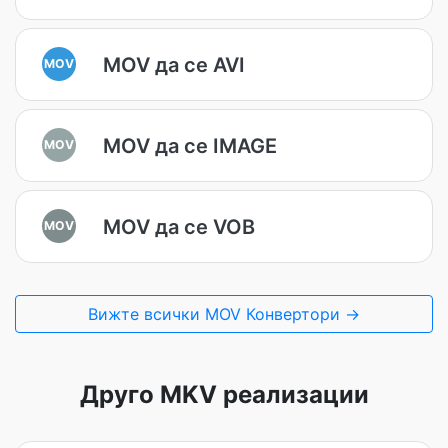
MOV да се AVI
MOV
MOV да се IMAGE
MOV
MOV да се VOB
MOV
Вижте всички MOV Конвертори →
Друго MKV реализации