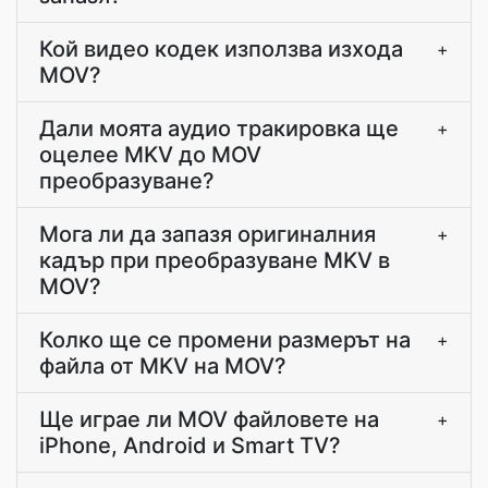
Кой видео кодек използва изхода
+
MOV?
Дали моята аудио тракировка ще
+
оцелее MKV до MOV
преобразуване?
Мога ли да запазя оригиналния
+
кадър при преобразуване MKV в
MOV?
Колко ще се промени размерът на
+
файла от MKV на MOV?
Ще играе ли MOV файловете на
+
iPhone, Android и Smart TV?