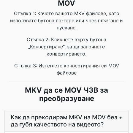
MOV
Стъпка 1: Качете вашето MKV файлове, като
използвате бутона по-горе или чрез плъзгане и
пускане.
Стъпка 2: Кликнете върху бутона
„Конвертиране“, за да започнете
конвертирането.
Стъпка 3: Изтеглете конвертирания си MOV
файлове
MKV да се MOV ЧЗВ за
преобразуване
Как да прекодирам MKV на MOV без
+
да губя качеството на видеото?