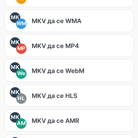
MK
MKV да се WMA
WM
MK
MKV да се MP4
MP
MK
MKV да се WebM
We
MK
MKV да се HLS
HL
MK
MKV да се AMR
AM