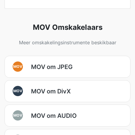
MOV Omskakelaars
Meer omskakelingsinstrumente beskikbaar
MOV om JPEG
MOV
MOV om DivX
MOV
MOV om AUDIO
MOV