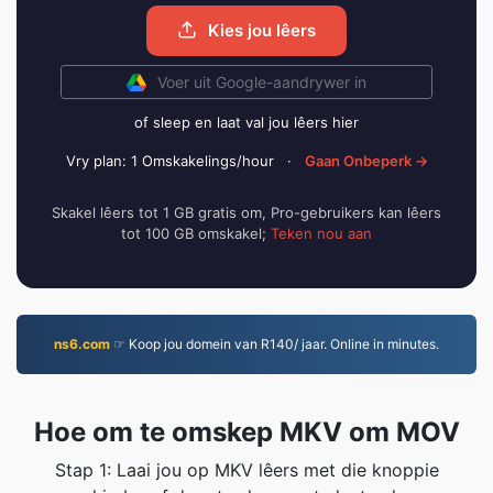
Kies jou lêers
Voer uit Google-aandrywer in
of sleep en laat val jou lêers hier
Vry plan: 1 Omskakelings/hour
·
Gaan Onbeperk →
Skakel lêers tot 1 GB gratis om, Pro-gebruikers kan lêers
tot 100 GB omskakel;
Teken nou aan
ns6.com
☞ Koop jou domein van R140/ jaar. Online in minutes.
Hoe om te omskep MKV om MOV
Stap 1: Laai jou op MKV lêers met die knoppie