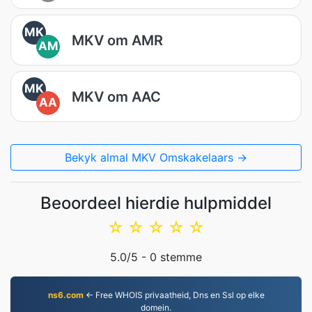
MK
MKV om AMR
AM
MK
MKV om AAC
AA
Bekyk almal MKV Omskakelaars →
Beoordeel hierdie hulpmiddel
☆
☆
☆
☆
☆
5.0
/5 -
0
stemme
ns6.com
← Free WHOIS privaatheid, Dns en Ssl op elke
domein.