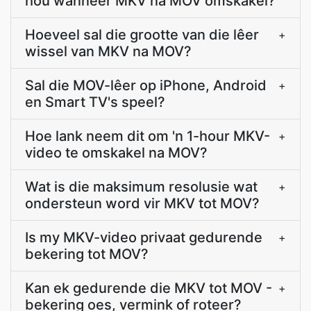
hou wanneer MKV na MOV omskakel?
Hoeveel sal die grootte van die lêer
+
wissel van MKV na MOV?
Sal die MOV-lêer op iPhone, Android
+
en Smart TV's speel?
Hoe lank neem dit om 'n 1-hour MKV-
+
video te omskakel na MOV?
Wat is die maksimum resolusie wat
+
ondersteun word vir MKV tot MOV?
Is my MKV-video privaat gedurende
+
bekering tot MOV?
Kan ek gedurende die MKV tot MOV -
+
bekering oes, vermink of roteer?