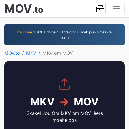
MOV
.to
ns6.com
☞ 800+ domein uitbreidings. Soek jou volmaakte
naam.
MOV.to
MKV
MKV om MOV
MKV
→
MOV
Skakel Jou Om MKV om MOV lêers
moeiteloos