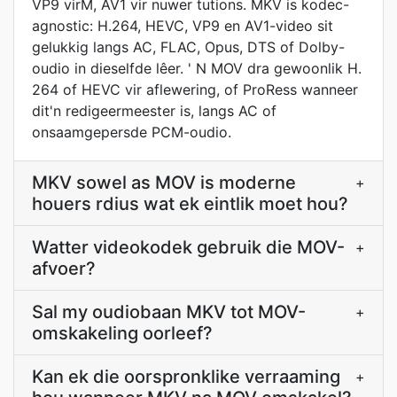
VP9 virM, AV1 vir nuwer tutions. MKV is kodec-
agnostic: H.264, HEVC, VP9 en AV1-video sit
gelukkig langs AC, FLAC, Opus, DTS of Dolby-
oudio in dieselfde lêer. ' N MOV dra gewoonlik H.
264 of HEVC vir aflewering, of ProRess wanneer
dit'n redigeermeester is, langs AC of
onsaamgepersde PCM-oudio.
MKV sowel as MOV is moderne
+
houers rdius wat ek eintlik moet hou?
Watter videokodek gebruik die MOV-
+
afvoer?
Sal my oudiobaan MKV tot MOV-
+
omskakeling oorleef?
Kan ek die oorspronklike verraaming
+