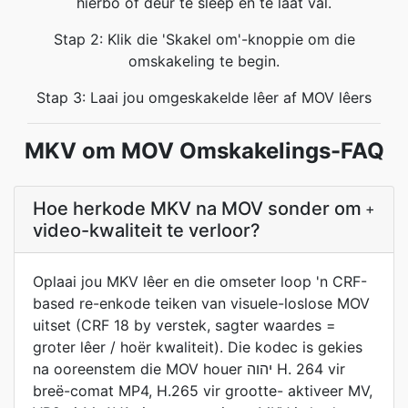
hierbo of deur te sleep en te laat val.
Stap 2: Klik die 'Skakel om'-knoppie om die
omskakeling te begin.
Stap 3: Laai jou omgeskakelde lêer af MOV lêers
MKV om MOV Omskakelings-FAQ
Hoe herkode MKV na MOV sonder om
+
video-kwaliteit te verloor?
Oplaai jou MKV lêer en die omseter loop 'n CRF-
based re-enkode teiken van visuele-loslose MOV
uitset (CRF 18 by verstek, sagter waardes =
groter lêer / hoër kwaliteit). Die kodec is gekies
na ooreenstem die MOV houer יהוה H. 264 vir
breë-comat MP4, H.265 vir grootte- aktiveer MV,