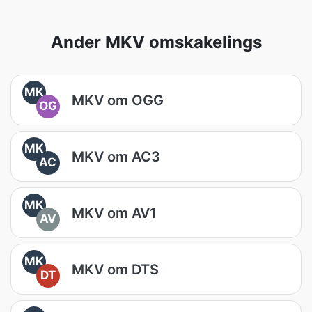
Ander MKV omskakelings
MK
MKV om OGG
OG
MK
MKV om AC3
AC
MK
MKV om AV1
AV
MK
MKV om DTS
DT