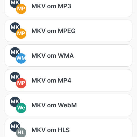
MK
MKV om MP3
MP
MK
MKV om MPEG
MP
MK
MKV om WMA
WM
MK
MKV om MP4
MP
MK
MKV om WebM
We
MK
MKV om HLS
HL