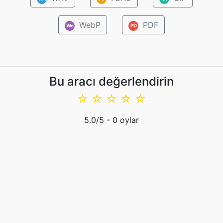
WebP
PDF
We
PD
Bu aracı değerlendirin
☆
☆
☆
☆
☆
5.0
/5 -
0
oylar