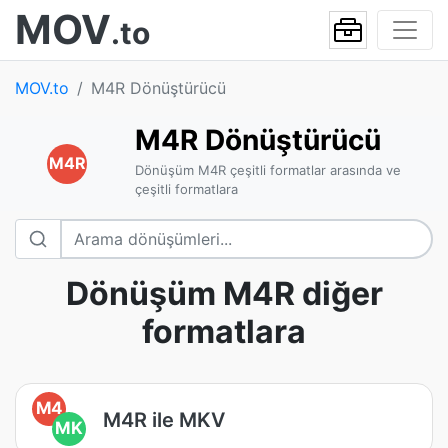
MOV
.to
MOV.to
M4R Dönüştürücü
M4R Dönüştürücü
M4R
Dönüşüm M4R çeşitli formatlar arasında ve
çeşitli formatlara
Dönüşüm M4R diğer
formatlara
M4
M4R ile MKV
MK