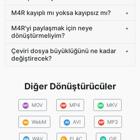
M4R kayıplı mı yoksa kayıpsız mı?
+
M4R'yi paylaşmak için neye
+
dönüştürmeliyim?
Çeviri dosya büyüklüğünü ne kadar
+
değiştirecek?
Diğer Dönüştürücüler
MOV
MP4
MKV
MO
MP
MK
WebM
AVI
MP3
We
AV
MP
WAV
FLAC
GIF
WA
FL
GI