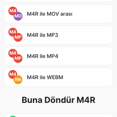
M4
M4R ile MOV arası
MO
M4
M4R ile MP3
MP
M4
M4R ile MP4
MP
M4
M4R ile WEBM
We
Buna Döndür M4R