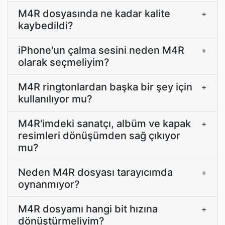
M4R dosyasında ne kadar kalite
+
kaybedildi?
iPhone'un çalma sesini neden M4R
+
olarak seçmeliyim?
M4R ringtonlardan başka bir şey için
+
kullanılıyor mu?
M4R'imdeki sanatçı, albüm ve kapak
+
resimleri dönüşümden sağ çıkıyor
mu?
Neden M4R dosyası tarayıcımda
+
oynanmıyor?
M4R dosyamı hangi bit hızına
+
dönüştürmeliyim?