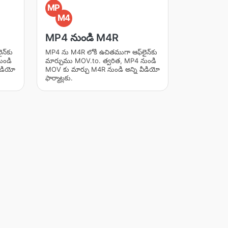
MP
M4
MP4 నుండి M4R
న్‌కు
MP4 ను M4R లోకి ఉచితముగా ఆఫ్‌లైన్‌కు
ుండి
మార్చుము MOV.to. త్వరిత, MP4 నుండి
ీడియో
MOV కు మార్చు M4R నుండి అన్ని వీడియో
ఫార్మాట్లకు.