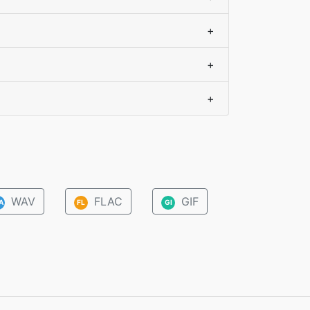
+
+
+
WAV
FLAC
GIF
A
FL
GI