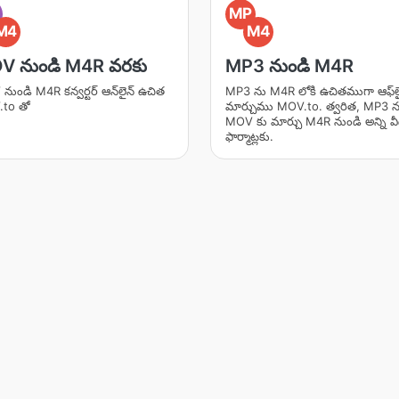
O
MP
M4
M4
V నుండి M4R వరకు
MP3 నుండి M4R
ుండి M4R కన్వర్టర్ ఆన్‌లైన్ ఉచిత
MP3 ను M4R లోకి ఉచితముగా ఆఫ్‌లై
to తో
మార్చుము MOV.to. త్వరిత, MP3 న
MOV కు మార్చు M4R నుండి అన్ని వ
ఫార్మాట్లకు.