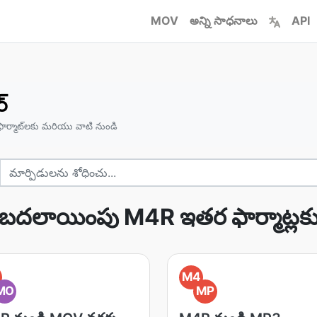
MOV
అన్ని సాధనాలు
API
్
ర్మాట్‌లకు మరియు వాటి నుండి
బదలాయింపు M4R ఇతర ఫార్మాట్లక
M4
MO
MP