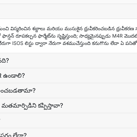
చి విస్మరించిన శబ్దాలు మరియు ముసుకైన ధ్రువీకరించబడిన ధ్రువీకరణ సూక
 ఫాన్షన్ రూపకల్పన ఫార్మేట్‌ను సృష్టిస్తుంది; సాధ్యమైనప్పుడు M4R మొదట
ISOS లిస్టు ద్వారా నేరుగా వశముచేస్తుంది కనుగొను లేదా ఏ పనితో కా
నది?
R ఉండాలి?
యోగించబడతామా?
మార్పిడిని కప్పిస్తావా?
?
వసరం లేదా?