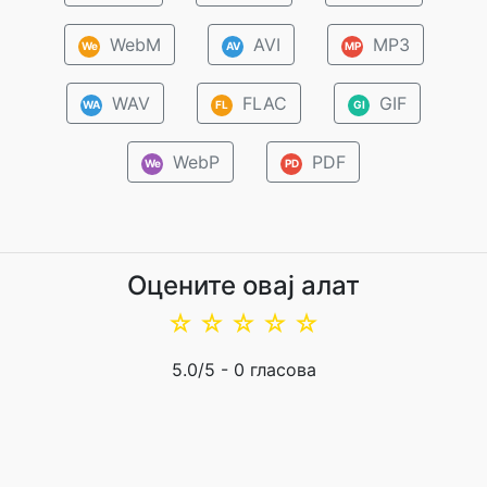
WebM
AVI
MP3
We
AV
MP
WAV
FLAC
GIF
WA
FL
GI
WebP
PDF
We
PD
Оцените овај алат
☆
☆
☆
☆
☆
5.0
/5 -
0
гласова