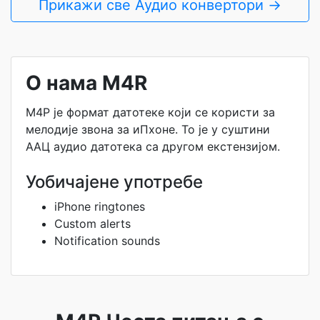
Прикажи све Аудио конвертори →
О нама M4R
М4Р је формат датотеке који се користи за
мелодије звона за иПхоне. То је у суштини
ААЦ аудио датотека са другом екстензијом.
Уобичајене употребе
iPhone ringtones
Custom alerts
Notification sounds