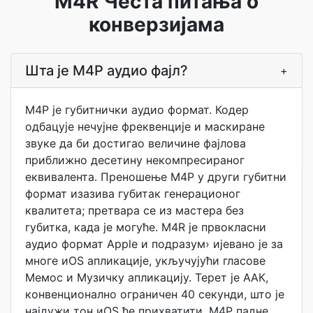
M4R Честа питања о
конверзијама
Шта је М4Р аудио фајл?
+
М4Р је губитнички аудио формат. Кодер
одбацује нечујне фреквенције и маскиране
звуке да би достигао величине фајлова
приближно десетину некомпресираног
еквивалента. Преношење М4Р у други губитни
формат изазива губитак генерационог
квалитета; претвара се из мастера без
губитка, када је могуће. M4R је првокласни
аудио формат Apple и подразум› ијевано је за
многе иOS апликације, укључујући гласове
Мемос и Музичку апликацију. Терет је ААК,
конвенционално ограничен 40 секунди, што је
најдужи тон иOS ће прихватити. М4Р падне