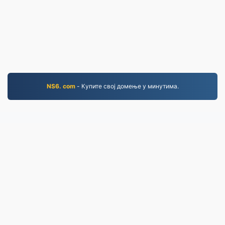
NS6. com
- Купите свој домење у минутима.
MOV.to
237,111 Датотеке конвертоване од 2019.
Политика приватности
|
Услови коришћења
услуге
|
О нама
|
Контактирајте нас
|
API
|
Узорци
|
Инсталирај програм
© 2026 MOV.to
|
VPS.org
LLC | Направио/ла
nadermx