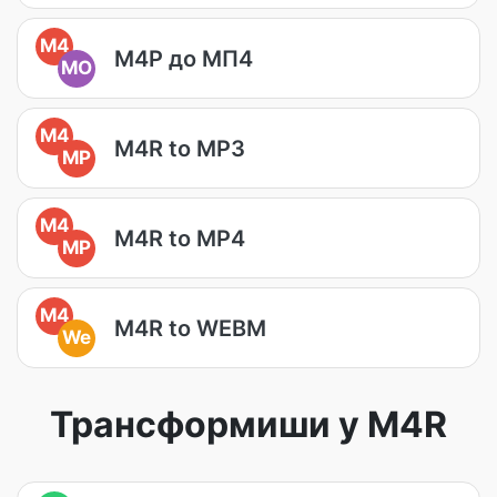
M4
М4Р до МП4
MO
M4
M4R to MP3
MP
M4
M4R to MP4
MP
M4
M4R to WEBM
We
Трансформиши у M4R