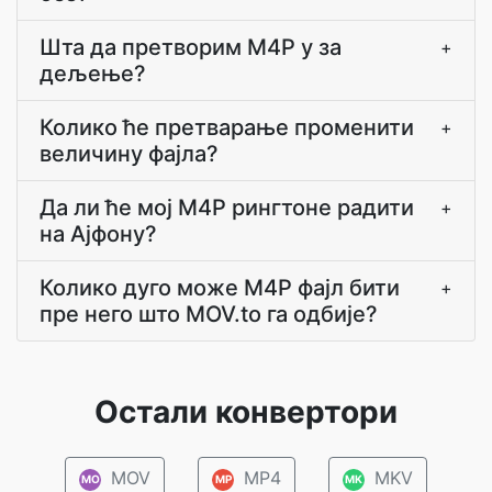
Шта да претворим М4Р у за
+
дељење?
Колико ће претварање променити
+
величину фајла?
Да ли ће мој М4Р рингтоне радити
+
на Ајфону?
Колико дуго може М4Р фајл бити
+
пре него што MOV.to га одбије?
Остали конвертори
MOV
MP4
MKV
MO
MP
MK