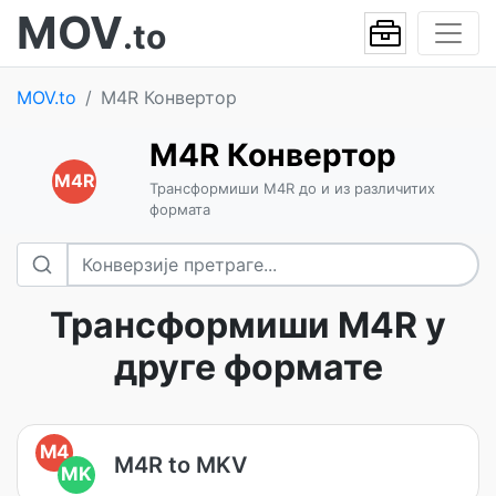
MOV
.to
MOV.to
M4R Конвертор
M4R Конвертор
M4R
Трансформиши M4R до и из различитих
формата
Трансформиши M4R у
друге формате
M4
M4R to MKV
MK