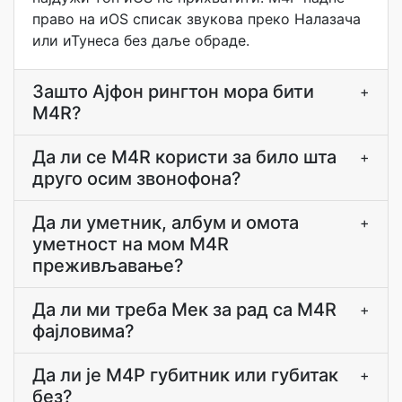
право на иOS списак звукова преко Налазача
или иТунеса без даље обраде.
Зашто Ајфон рингтон мора бити
+
M4R?
Да ли се M4R користи за било шта
+
друго осим звонофона?
Да ли уметник, албум и омота
+
уметност на мом M4R
преживљавање?
Да ли ми треба Мек за рад са M4R
+
фајловима?
Да ли је М4Р губитник или губитак
+
без?