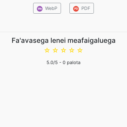
WebP
PDF
We
PD
Fa'avasega lenei meafaigaluega
☆
☆
☆
☆
☆
5.0
/5 -
0
palota