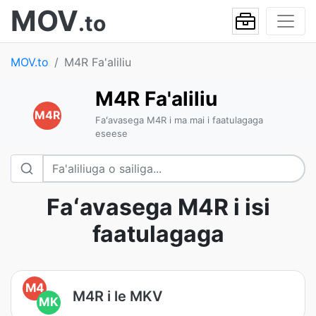
MOV
.to
MOV.to
M4R Fa'aliliu
M4R Fa'aliliu
M4R
Faʻavasega M4R i ma mai i faatulagaga
eseese
Faʻavasega M4R i isi
faatulagaga
M4
M4R i le MKV
MK