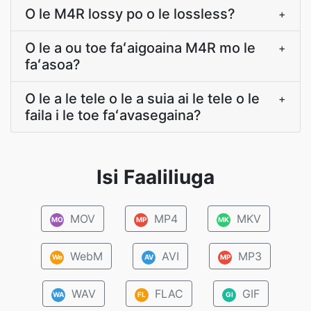
O le M4R lossy po o le lossless?
+
O le a ou toe faʻaigoaina M4R mo le
+
faʻasoa?
O le a le tele o le a suia ai le tele o le
+
faila i le toe faʻavasegaina?
Isi Faaliliuga
MOV
MP4
MKV
MO
MP
MK
WebM
AVI
MP3
We
AV
MP
WAV
FLAC
GIF
WA
FL
GI