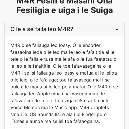
M4R Fesili e Masani Ona
Fesiligia e uiga i le Suiga
O le a se faila leo M4R?
+
M4R o se failauga leo lossy. O le encoder
faasaoina leoa o le leo ma le leo e faʻaititia ai le
tele o le faila e tusa ma le afa o le fua faatatau o
le leo e le faʻaititia. O le toe faʻavasegaina o le
M4R i se isi failauga leo lossy e mafua ai le leiloa
o le lelei o le faʻaiuga; toe faʻavasega mai i se
pule e le maua ai le leo pe a mafai. O le M4R o se
failauga leo Apple muamua-vasega ma o le
faʻavae mo le tele o talosaga iOS e aofia ai le
Voice Memos ma le Music app. M4R droplets
saʻo i le iOS Sounds lisi e ala i le Finder po o
iTunes e aunoa ma se isi toe faʻaaogaina.