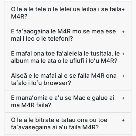
O le a le tele o le lelei ua leiloa i se faila
+
M4R?
E faʻaaogaina le M4R mo se mea ese
+
mai i leo o le telefoni?
E mafai ona toe faʻaleleia le tusitala, le
+
album ma le ata o le ufiufi i loʻu M4R?
Aiseā e le mafai ai e se faila M4R ona
+
taʻalo i loʻu browser?
E manaʻomia e aʻu se Mac e galue ai
+
ma M4R faila?
O le a le bitrate e tatau ona ou toe
+
faʻavasegaina ai aʻu faila M4R?