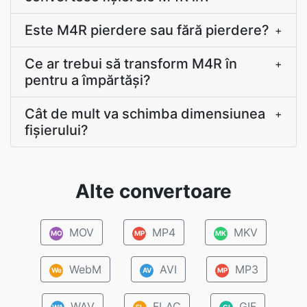
Este M4R pierdere sau fără pierdere?
+
Ce ar trebui să transform M4R în
+
pentru a împărtăși?
Cât de mult va schimba dimensiunea
+
fișierului?
Alte convertoare
MOV
MP4
MKV
MO
MP
MK
WebM
AVI
MP3
We
AV
MP
WAV
FLAC
GIF
WA
FL
GI