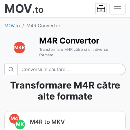
MOV
.to
MOV.to
M4R Convertor
M4R Convertor
M4R
Transformare M4R către și din diverse
formate
Transformare M4R către
alte formate
M4
M4R to MKV
MK