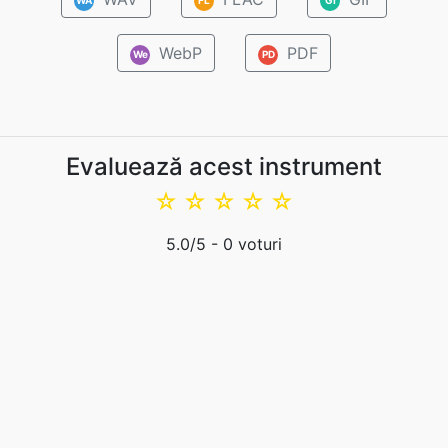
WebP
PDF
We
PD
Evaluează acest instrument
☆
☆
☆
☆
☆
5.0
/5 -
0
voturi