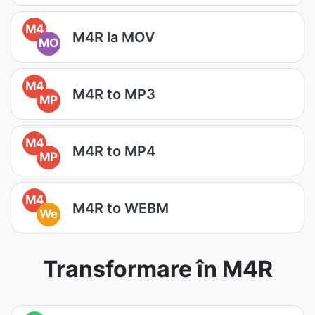
M4
M4R la MOV
MO
M4
M4R to MP3
MP
M4
M4R to MP4
MP
M4
M4R to WEBM
We
Transformare în M4R