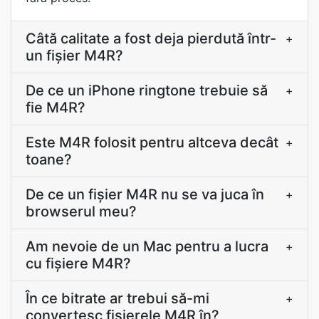
Câtă calitate a fost deja pierdută într-
+
un fișier M4R?
De ce un iPhone ringtone trebuie să
+
fie M4R?
Este M4R folosit pentru altceva decât
+
toane?
De ce un fișier M4R nu se va juca în
+
browserul meu?
Am nevoie de un Mac pentru a lucra
+
cu fișiere M4R?
În ce bitrate ar trebui să-mi
+
convertesc fișierele M4R în?