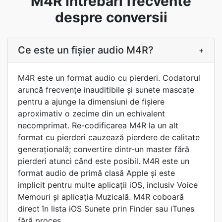
M4R Întrebări frecvente
despre conversii
Ce este un fișier audio M4R?
+
M4R este un format audio cu pierderi. Codatorul
aruncă frecvențe inauditibile și sunete mascate
pentru a ajunge la dimensiuni de fișiere
aproximativ o zecime din un echivalent
necomprimat. Re-codificarea M4R la un alt
format cu pierderi cauzează pierdere de calitate
generațională; convertire dintr-un master fără
pierderi atunci când este posibil. M4R este un
format audio de primă clasă Apple și este
implicit pentru multe aplicații iOS, inclusiv Voice
Memouri și aplicația Muzicală. M4R coboară
direct în lista iOS Sunete prin Finder sau iTunes
fără proces.