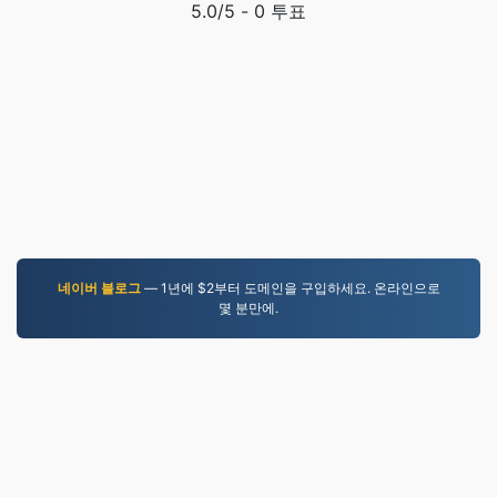
5.0
/5 -
0
투표
네이버 블로그
— 1년에 $2부터 도메인을 구입하세요. 온라인으로
몇 분만에.
MOV.to
237,097 2019년 이후 변환된 파일
개인정보 보호정책
|
서비스 약관
|
회사 소개
|
문의하기
|