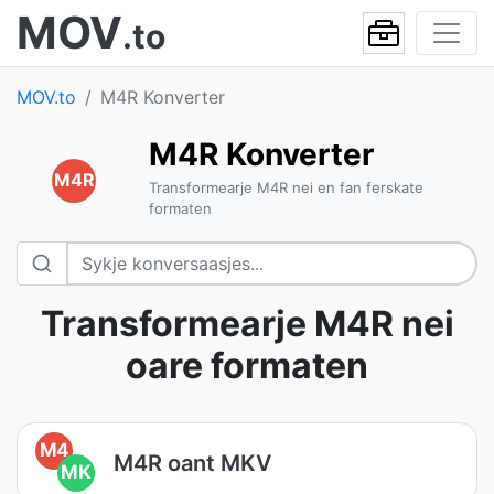
MOV
.to
MOV.to
M4R Konverter
M4R Konverter
M4R
Transformearje M4R nei en fan ferskate
formaten
Transformearje M4R nei
oare formaten
M4
M4R oant MKV
MK