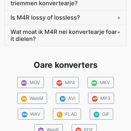
triemmen konvertearje?
Is M4R lossy of lossless?
+
Wat moat ik M4R nei konvertearje foar
+
it dielen?
Oare konverters
MOV
MP4
MKV
MO
MP
MK
WebM
AVI
MP3
We
AV
MP
WAV
FLAC
GIF
WA
FL
GI
WebP
PDF
We
PD