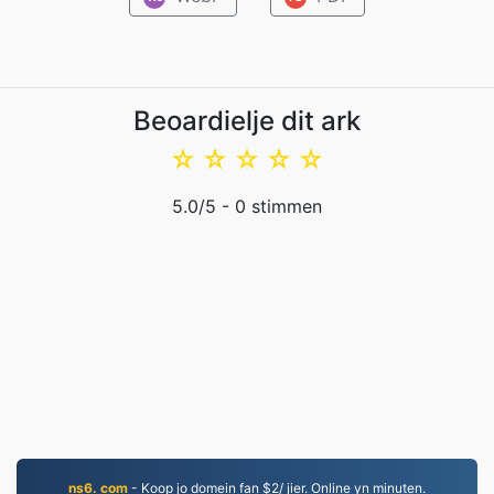
Beoardielje dit ark
☆
☆
☆
☆
☆
5.0
/5 -
0
stimmen
ns6. com
- Koop jo domein fan $2/ jier. Online yn minuten.