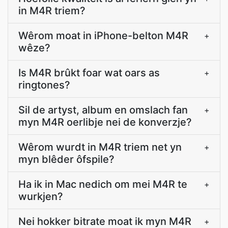
in M4R triem?
Wêrom moat in iPhone-belton M4R
+
wêze?
Is M4R brûkt foar wat oars as
+
ringtones?
Sil de artyst, album en omslach fan
+
myn M4R oerlibje nei de konverzje?
Wêrom wurdt in M4R triem net yn
+
myn blêder ôfspile?
Ha ik in Mac nedich om mei M4R te
+
wurkjen?
Nei hokker bitrate moat ik myn M4R
+