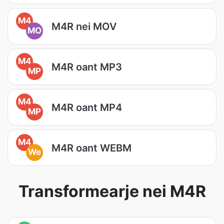
M4
M4R nei MOV
MO
M4
M4R oant MP3
MP
M4
M4R oant MP4
MP
M4
M4R oant WEBM
We
Transformearje nei M4R