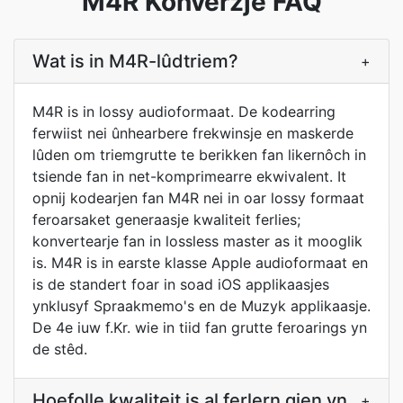
M4R Konverzje FAQ
Wat is in M4R-lûdtriem?
+
M4R is in lossy audioformaat. De kodearring
ferwiist nei ûnhearbere frekwinsje en maskerde
lûden om triemgrutte te berikken fan likernôch in
tsiende fan in net-komprimearre ekwivalent. It
opnij kodearjen fan M4R nei in oar lossy formaat
feroarsaket generaasje kwaliteit ferlies;
konvertearje fan in lossless master as it mooglik
is. M4R is in earste klasse Apple audioformaat en
is de standert foar in soad iOS applikaasjes
ynklusyf Spraakmemo's en de Muzyk applikaasje.
De 4e iuw f.Kr. wie in tiid fan grutte feroarings yn
de stêd.
Hoefolle kwaliteit is al ferlern gien yn
+