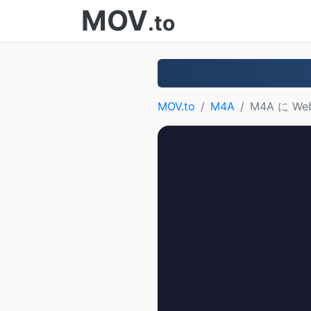
MOV
.to
MOV.to
M4A
M4A に We