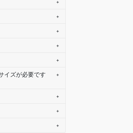
+
+
+
+
+
ルサイズが必要です
+
+
+
+