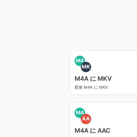
M4
MK
M4A に MKV
変換 M4A に MKV
M4
AA
M4A に AAC