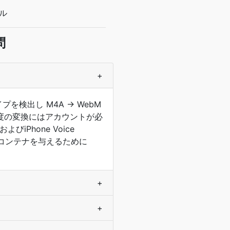
ル
問
+
検出し M4A → WebM
度の変換にはアカウントが必
びiPhone Voice
のコンテナを与えるために
+
+