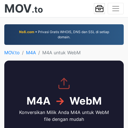
MOV
.to
Ns6.com
▪ Privasi Gratis WHOIS, DNS dan SSL di setiap
domain.
MOV.to
M4A
M4A untuk WebM
M4A
→
WebM
Konversikan Milik Anda M4A untuk WebM
file dengan mudah