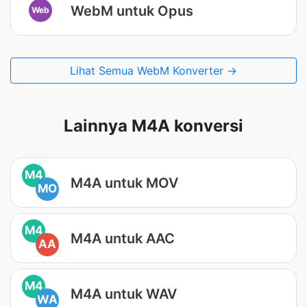
WebM untuk Opus
Web
Lihat Semua WebM Konverter →
Lainnya M4A konversi
M4
M4A untuk MOV
MO
M4
M4A untuk AAC
AA
M4
M4A untuk WAV
WA