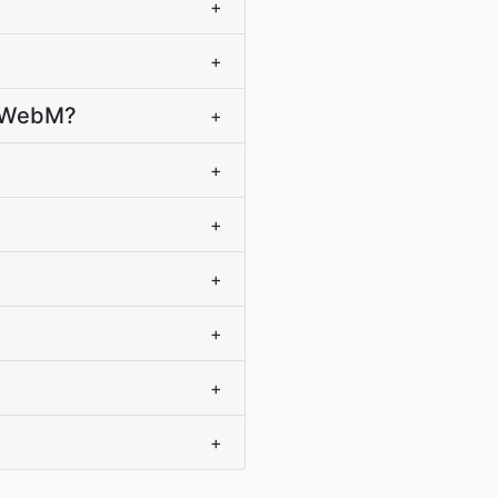
+
?
+
l WebM?
+
+
+
+
+
+
+