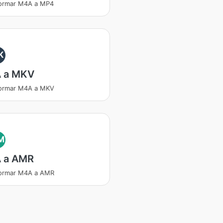
formar M4A a MP4
K
 a MKV
formar M4A a MKV
M
 a AMR
formar M4A a AMR