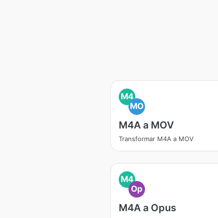
M4
MO
M4A a MOV
Transformar M4A a MOV
M4
Op
M4A a Opus