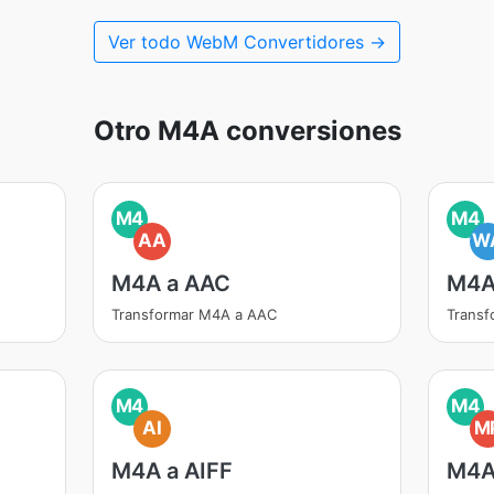
Ver todo WebM Convertidores →
Otro M4A conversiones
M4
M4
AA
W
M4A a AAC
M4A
Transformar M4A a AAC
Trans
M4
M4
AI
M
M4A a AIFF
M4A