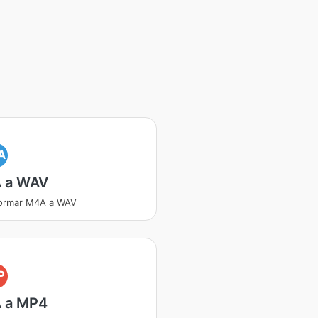
A
 a WAV
formar M4A a WAV
P
 a MP4