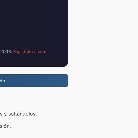
100 GB.
Regístrate ahora.
to.
s y soltándolos.
sión.