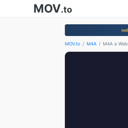
MOV
.to
ns
MOV.to
M4A
M4A a We