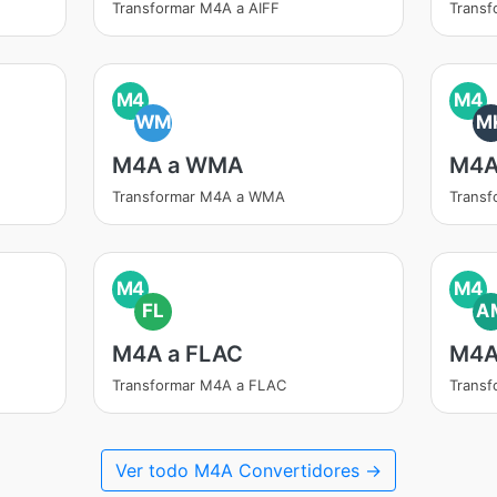
Transformar M4A a AIFF
Trans
M4
M4
WM
M
M4A a WMA
M4A
Transformar M4A a WMA
Trans
M4
M4
FL
A
M4A a FLAC
M4A
Transformar M4A a FLAC
Trans
Ver todo M4A Convertidores →