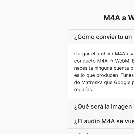
M4A a W
¿Cómo convierto un
Cargar el archivo M4A usan
conducto M4A → WebM. El 
necesita ninguna cuenta p
es lo que producen iTunes
de Matroska que Google p
regalías.
¿Qué será la imagen
¿El audio M4A se vue