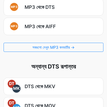
MP3 থেকে DTS
MP3
MP3 থেকে AIFF
MP3
সবগুলো দেখুন MP3 কনভার্টার →
অন্যান্য DTS রূপান্তর
DT
DTS থেকে MKV
MK
DT
DTS থেকে MOV