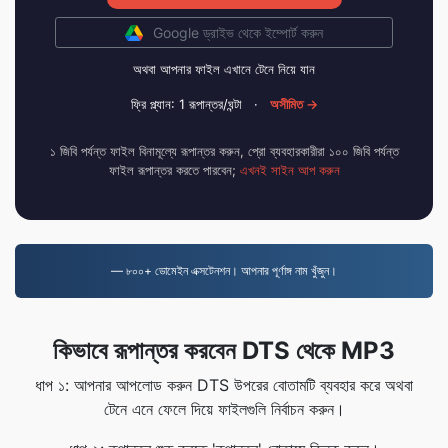
Google ড্রাইভ থেকে ইম্পোর্ট করুন
অথবা আপনার ফাইল এখানে টেনে নিয়ে যান
ফ্রি প্ল্যান: 1 রূপান্তর/ঘন্টা
·
অসীমিত →
১ জিবি পর্যন্ত ফাইল বিনামূল্যে রূপান্তর করুন, প্রো ব্যবহারকারীরা ১০০ জিবি পর্যন্ত
ফাইল রূপান্তর করতে পারবেন;
এখনই সাইন আপ করুন
— ৮০০+ ডোমেইন এক্সটেনশন। আপনার পূর্ণাঙ্গ নাম খুঁজুন।
কিভাবে রূপান্তর করবেন DTS থেকে MP3
ধাপ ১: আপনার আপলোড করুন DTS উপরের বোতামটি ব্যবহার করে অথবা
টেনে এনে ফেলে দিয়ে ফাইলগুলি নির্বাচন করুন।