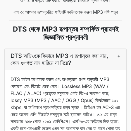
ধাপ ২: রূপান্তর শুরু করতে 'রূপান্তর' বোতামে ক্লিক করুন।
ধাপ ৩: আপনার রূপান্তরিত ফাইলটি ডাউনলোড করুন MP3 নথি পত্র
DTS থেকে MP3 রূপান্তর সম্পর্কিত প্রায়শই
জিজ্ঞাসিত প্রশ্নাবলী
DTS অডিওকে কিভাবে MP3 এ রূপান্তর করা যায়,
+
কোন গুণগত মান হারিয়ে না দিয়ে?
DTS ফাইল আপলোড করুন এবং রূপান্তরক উৎস অনুযায়ী MP3
কোডেক এবং বিটরেট বেছে নেবে। Lossless MP3 (WAV /
FLAC / ALAC) প্রত্যেক নমুনাকে একই বিট-এ সংরক্ষণ করে;
lossy MP3 (MP3 / AAC / OGG / Opus) ডিফল্টভাবে ১৯২
kbps, যা অধিকাংশ শ্রবণশক্তির জন্য স্বচ্ছ। ডিটিএস হল AC-3 এর
চেয়ে অনেক বেশি বিটরেটে লসযুক্ত মাল্টি চ্যানেল অডিও। ৫.১ এর জন্য
সাধারণত ৭৬৮ থেকে ১৫০৯ কেবিপিএস। এমপি৩-এর ক্ষতিকর দিক হচ্ছে:
একটি মনো-আওয়ামী মডেল এমন সব আধানকে বাদ দেয় যা কানে শোনা যায়