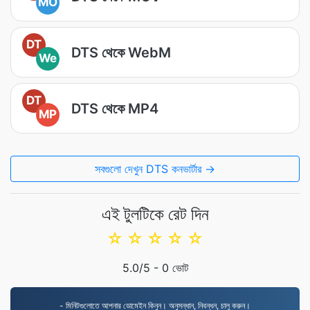
MO
DT
DTS থেকে WebM
We
DT
DTS থেকে MP4
MP
সবগুলো দেখুন DTS কনভার্টার →
এই টুলটিকে রেট দিন
☆
☆
☆
☆
☆
5.0
/5 -
0
ভোট
- মিনিটগুলোতে আপনার ডোমেইন কিনুন। অনুসন্ধান, নিবন্ধন, চালু করুন।