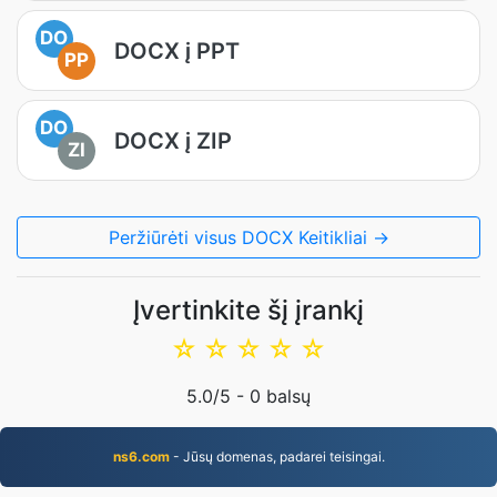
DO
DOCX į PPT
PP
DO
DOCX į ZIP
ZI
Peržiūrėti visus DOCX Keitikliai →
Įvertinkite šį įrankį
☆
☆
☆
☆
☆
5.0
/5 -
0
balsų
ns6.com
- Jūsų domenas, padarei teisingai.