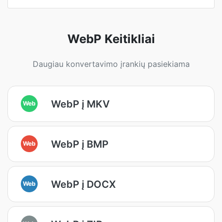
WebP Keitikliai
Daugiau konvertavimo įrankių pasiekiama
WebP į MKV
Web
WebP į BMP
Web
WebP į DOCX
Web