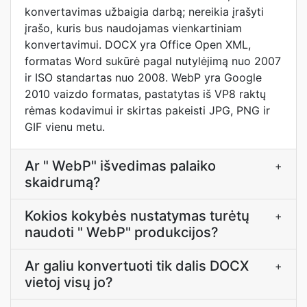
konvertavimas užbaigia darbą; nereikia įrašyti
įrašo, kuris bus naudojamas vienkartiniam
konvertavimui. DOCX yra Office Open XML,
formatas Word sukūrė pagal nutylėjimą nuo 2007
ir ISO standartas nuo 2008. WebP yra Google
2010 vaizdo formatas, pastatytas iš VP8 raktų
rėmas kodavimui ir skirtas pakeisti JPG, PNG ir
GIF vienu metu.
Ar " WebP" išvedimas palaiko
+
skaidrumą?
Kokios kokybės nustatymas turėtų
+
naudoti " WebP" produkcijos?
Ar galiu konvertuoti tik dalis DOCX
+
vietoj visų jo?