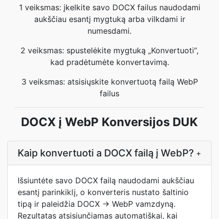
1 veiksmas: įkelkite savo DOCX failus naudodami
aukščiau esantį mygtuką arba vilkdami ir
numesdami.
2 veiksmas: spustelėkite mygtuką „Konvertuoti“,
kad pradėtumėte konvertavimą.
3 veiksmas: atsisiųskite konvertuotą failą WebP
failus
DOCX į WebP Konversijos DUK
Kaip konvertuoti a DOCX failą į WebP?
+
Išsiuntėte savo DOCX failą naudodami aukščiau
esantį parinkiklį, o konverteris nustato šaltinio
tipą ir paleidžia DOCX → WebP vamzdyną.
Rezultatas atsisiunčiamas automatiškai, kai