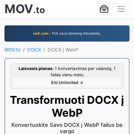
MOV
.to
ns6.com
- Pirk savo domeną minutėmis.
MOV.to
DOCX
DOCX į WebP
Laisvasis planas:
1 konvertavimas per valandą, 1
failas vienu metu
Eiti Unlimited →
Transformuoti DOCX į
WebP
Konvertuokite Savo DOCX į WebP failus be
vargo