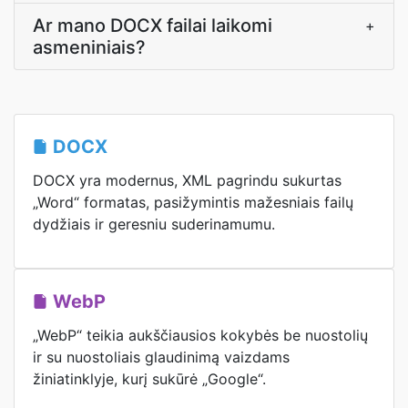
Ar mano DOCX failai laikomi
+
asmeniniais?
DOCX
DOCX yra modernus, XML pagrindu sukurtas
„Word“ formatas, pasižymintis mažesniais failų
dydžiais ir geresniu suderinamumu.
WebP
„WebP“ teikia aukščiausios kokybės be nuostolių
ir su nuostoliais glaudinimą vaizdams
žiniatinklyje, kurį sukūrė „Google“.