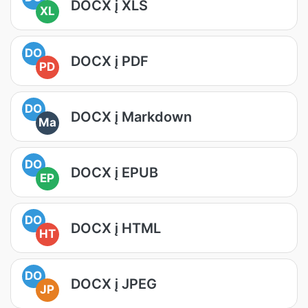
DOCX į XLS
XL
DO
DOCX į PDF
PD
DO
DOCX į Markdown
Ma
DO
DOCX į EPUB
EP
DO
DOCX į HTML
HT
DO
DOCX į JPEG
JP