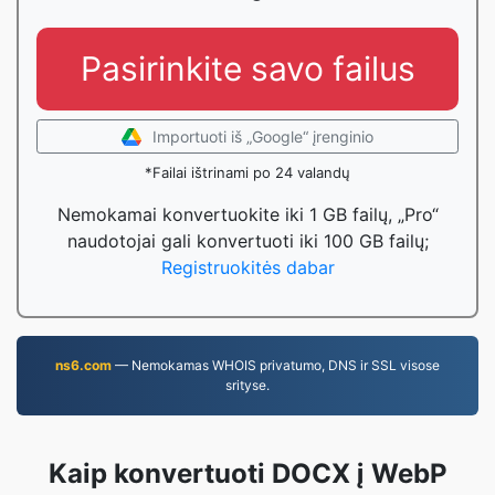
Pasirinkite savo failus
Importuoti iš „Google“ įrenginio
*Failai ištrinami po 24 valandų
Nemokamai konvertuokite iki 1 GB failų, „Pro“
naudotojai gali konvertuoti iki 100 GB failų;
Registruokitės dabar
ns6.com
— Nemokamas WHOIS privatumo, DNS ir SSL visose
srityse.
Kaip konvertuoti DOCX į WebP