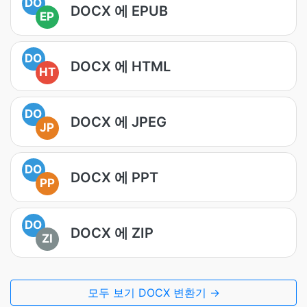
DO
DOCX 에 EPUB
EP
DO
DOCX 에 HTML
HT
DO
DOCX 에 JPEG
JP
DO
DOCX 에 PPT
PP
DO
DOCX 에 ZIP
ZI
모두 보기 DOCX 변환기 →