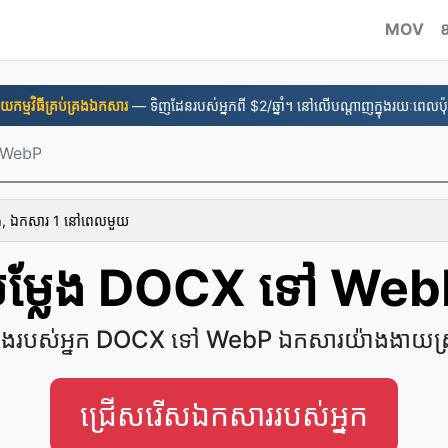
MOV
នួយ​កម្មវិធី​គ្រប់គ្រង​ឯកសារ
— ទិញដែនរបស់អ្នកពី $2/ឆ្នាំ។ នៅលើបណ្តាញក្នុងរយៈពេលប៉ុន
 WebP
ោង, ឯកសារ 1 នៅ​ពេល​មួយ
បម្លែង DOCX ទៅ Web
លែងរបស់អ្នក DOCX ទៅ WebP ឯកសារយ៉ាងងាយស
ជ្រើសរើសឯកសាររបស់អ្នក