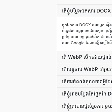
តើ​ខ្ញុំ​បម្លែង​ឯកសារ 
ផ្ទុក​ឯកសារ DOCX របស់អ្នក​ឡើង​វ
លទ្ធផល​ទាញយក​ដោយ​ស្វ័យប្រវត្តិ​
ទ្រង់ទ្រាយពាក្យបានផលិតដោយលំនាំ
របស់ Google ដែលបង្កើតឡើងពី
តើ WebP បើក​ដោយ​ផ្ទាល់​ក្ន
តើ​លទ្ធផល WebP គាំទ្រ​ភាព
តើ​ការ​កំណត់​គុណភាព​អ្វី​ដ
តើខ្ញុំអាចបម្លែងតែផ្នែកន
តើ​ខ្ញុំ​ត្រូវ​បាន​ផ្ដល់​រូបភាព