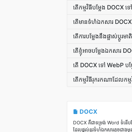
តើ​កម្មវិធី​បម្លែង DOCX 
តើមានទំហំឯកសារ DOCX ប៉
តើ​ការ​បម្លែង​នឹង​ផ្លាស់ប្ដូ
តើ​ខ្ញុំ​អាច​បម្លែង​ឯកសា
តើ DOCX ទៅ WebP បម្លែងធ
តើ​កម្មវិធី​រុករក​ណា​ដែល​កម្ម
DOCX
DOCX គឺជាទម្រង់ Word ទំនើ
ដែលផ្តល់នូវទំហំឯកសារតូចជាងមុន