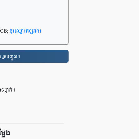
0 GB;
ចុះឈ្មោះឥឡូវនេះ
 រួមបញ្ចូល។
ម្លាក់។
លែង