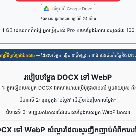
នាំចូល​ពី Google Drive
*ឯកសារត្រូវបានលុបបន្ទាប់ពី 24 ម៉ោង
 1 GB ដោយឥតគិតថ្លៃ អ្នកប្រើប្រាស់ Pro អាចបម្លែងឯកសាររហូតដល់ 10
​កម្មវិធី​គ្រប់គ្រង​ឯកសារ
— ដែនរបស់អ្នក, ធ្វើបានត្រឹមត្រូវ. ភាពឯកជនឥតគិតថ្លៃនិង DNS
របៀបបម្លែង DOCX ទៅ WebP
ី 1: ផ្ទុកឡើងរបស់អ្នក DOCX ឯកសារដោយប្រើប៊ូតុងខាងលើ ឬដោយអូស និងទ
ជំហានទី 2: ចុចប៊ូតុង 'បម្លែង' ដើម្បីចាប់ផ្តើមការបម្លែង។
ជំហានទី 3: ទាញយកឯកសារដែលបានបម្លែងរបស់អ្នក WebP ឯកសារ
CX ទៅ WebP សំណួរដែលសួរញឹកញាប់អំពីការបម្