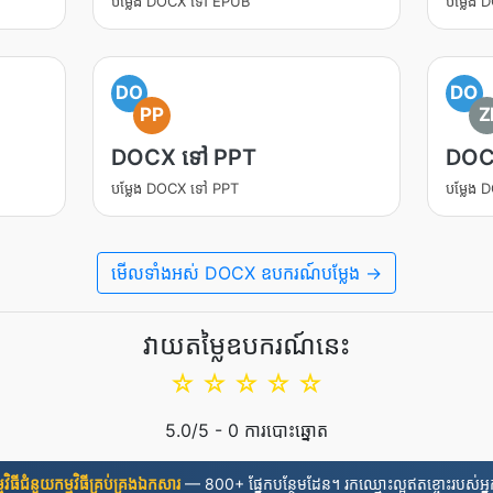
បម្លែង DOCX ទៅ EPUB
បម្លែង
DO
DO
PP
Z
DOCX ទៅ PPT
DOC
បម្លែង DOCX ទៅ PPT
បម្លែង
មើលទាំងអស់ DOCX ឧបករណ៍បម្លែង →
វាយតម្លៃឧបករណ៍នេះ
☆
☆
☆
☆
☆
5.0
/5 -
0
ការបោះឆ្នោត
មវិធី​ជំនួយ​កម្មវិធី​គ្រប់គ្រង​ឯកសារ
— 800+ ផ្នែកបន្ថែមដែន។ រកឈ្មោះល្អឥតខ្ចោះរបស់អ្