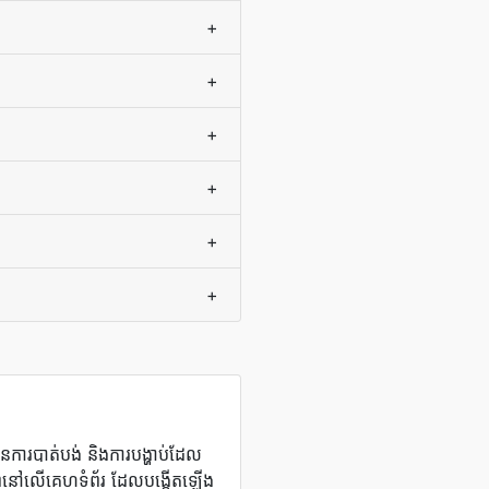
+
+
+
+
+
+
ានការបាត់បង់ និងការបង្ហាប់ដែល
បភាពនៅលើគេហទំព័រ ដែលបង្កើតឡើង