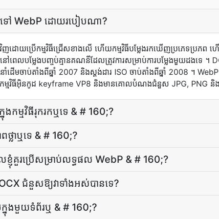
DOCX ទៅ WebP ដោយ​របៀប​ណា?
ិញ​ដោយ​ប្រើ​កម្មវិធី​ជ្រើស​ខាង​លើ ហើយ​កម្មវិធី​បម្លែង​រកឃើញ​ប្រភេទ​ប្
នៅពេល​បម្លែង​បញ្ចប់​គ្មាន​គណនី​ដែល​ត្រូវការ​សម្រាប់​ការ​បម្លែង​មួយ​ដង
ដើមចាប់តាំងពីឆ្នាំ 2007 និងស្តង់ដារ ISO ចាប់តាំងពីឆ្នាំ 2008 ។ WebP គ
កម្មវិធីអ៊ិនកូដ keyframe VP8 និងមានគោលបំណងជំនួស JPG, PNG និង 
ុង​កម្មវិធី​រុករក​ឬ​ទេ & # 160;?
​ថ្លា​ឬ​ទេ & # 160;?
ែល​ខ្ញុំ​គួរ​ប្រើ​សម្រាប់​លទ្ធផល WebP & # 160;?
ៃ DOCX ជំនួសឱ្យវាទាំងអស់បានទេ?
​មួយ​ក្នុង​មួយ​ទំព័រ​ឬ & # 160;?