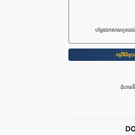
បម្លែងឯកសាររហូតដល់
កម្មវិធី​ជំនួយ
ជំហានទ
DO