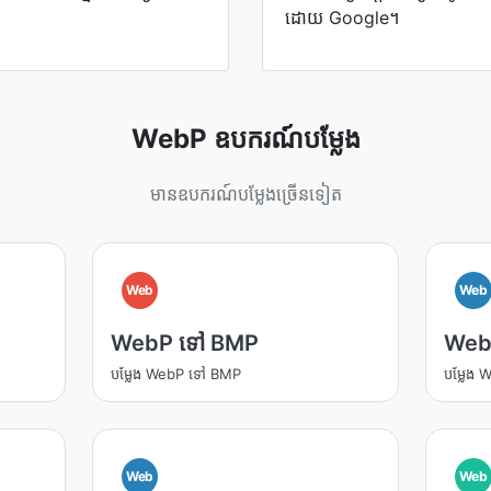
ដោយ Google។
WebP ឧបករណ៍បម្លែង
មានឧបករណ៍បម្លែងច្រើនទៀត
Web
Web
WebP ទៅ BMP
Web
បម្លែង WebP ទៅ BMP
បម្លែង
Web
Web