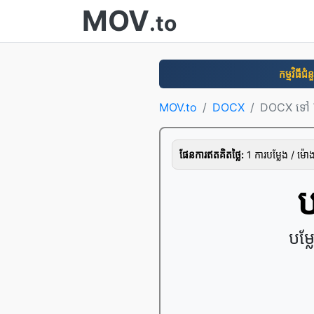
MOV
.to
កម្មវិធី​ជំ
MOV.to
DOCX
DOCX ទៅ
ផែនការ​ឥត​គិត​ថ្លៃ:
1 ការ​បម្លែង / ម៉
បម្