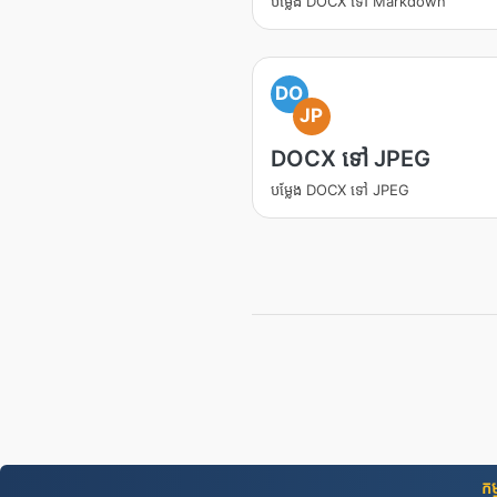
បម្លែង DOCX ទៅ Markdown
DO
JP
DOCX ទៅ JPEG
បម្លែង DOCX ទៅ JPEG
កម្