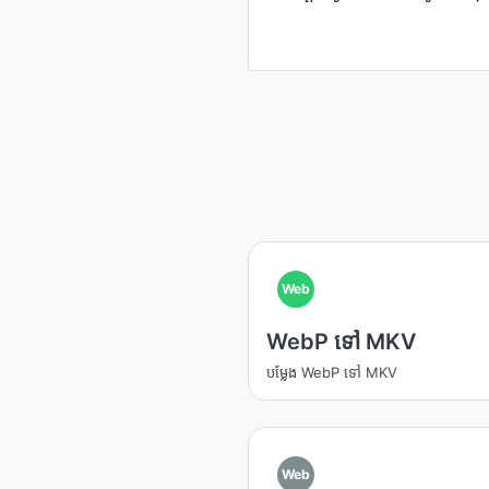
Web
WebP ទៅ MKV
បម្លែង WebP ទៅ MKV
Web