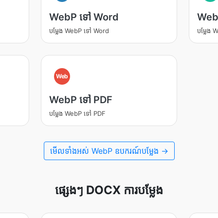
WebP ទៅ Word
Web
បម្លែង WebP ទៅ Word
បម្លែង
Web
WebP ទៅ PDF
បម្លែង WebP ទៅ PDF
មើលទាំងអស់ WebP ឧបករណ៍បម្លែង →
ផ្សេងៗ DOCX ការបម្លែង