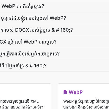
ទៅ WebP ឥតគិតថ្លៃ​ឬទេ?
ុន្មានដែលខ្ញុំអាចបម្លែងទៅ WebP?
រ​មាតិកា​របស់ DOCX របស់​ខ្ញុំ​ឬទេ & # 160;?
រ DOCX ច្រើន​ទៅ WebP បាន​ឬ​ទេ?
្វើការលើទូរស័ព្ទនិងថេប្លេតទេ?
វិធី​បម្លែង​គាំទ្រ & # 160;?
WebP
បដែលមានមូលដ្ឋានលើ XML
WebP ផ្តល់នូវការបង្ហាប់ដែលគ្ម
 និងភាពឆបគ្នាកាន់តែប្រសើរ។
បាត់បង់កម្រិតខ្ពស់សម្រាប់រូ