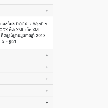
+
រភព ហើយ​រត់​បំពង់ DOCX → WebP ។
​ទេ ។ DOCX គឺជា XML បើក XML
ឺជាទ្រង់ទ្រាយរូបភាពឆ្នាំ 2010
GIF ម្តង។
+
+
+
+
+