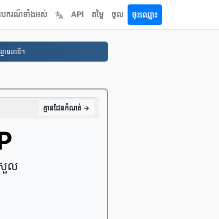
ឧបករណ៍ទាំងអស់
API
តម្លៃ
ចូល
ចុះឈ្មោះ
្មាននាទី។
គ្មាន​ដែន​កំណត់ →
P
្រួល