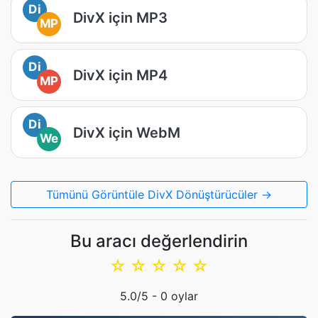
Di
DivX için MP3
MP
Di
DivX için MP4
MP
Di
DivX için WebM
We
Tümünü Görüntüle DivX Dönüştürücüler →
Bu aracı değerlendirin
☆
☆
☆
☆
☆
5.0
/5 -
0
oylar