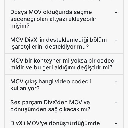
Dosya MOV olduğunda seçme
+
seçeneği olan altyazı ekleyebilir
miyim?
MOV DivX 'in desteklemediği bölüm
+
işaretçilerini destekliyor mu?
MOV bir konteyner mi yoksa bir codec
+
midir ve bu geri aldığımı değiştirir mi?
MOV çıkış hangi video codec'i
+
kullanıyor?
Ses parçam DivX'den MOV'ye
+
dönüşümden sağ çıkacak mı?
DivX'i MOV'ye dönüştürdüğümde
+