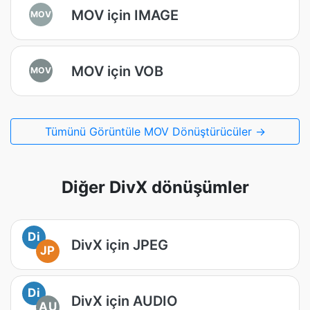
MOV için IMAGE
MOV
MOV için VOB
MOV
Tümünü Görüntüle MOV Dönüştürücüler →
Diğer DivX dönüşümler
Di
DivX için JPEG
JP
Di
DivX için AUDIO
AU