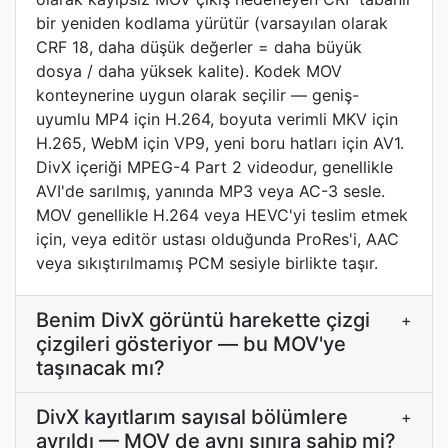
bir yeniden kodlama yürütür (varsayılan olarak
CRF 18, daha düşük değerler = daha büyük
dosya / daha yüksek kalite). Kodek MOV
konteynerine uygun olarak seçilir — geniş-
uyumlu MP4 için H.264, boyuta verimli MKV için
H.265, WebM için VP9, yeni boru hatları için AV1.
DivX içeriği MPEG-4 Part 2 videodur, genellikle
AVI'de sarılmış, yanında MP3 veya AC-3 sesle.
MOV genellikle H.264 veya HEVC'yi teslim etmek
için, veya editör ustası olduğunda ProRes'i, AAC
veya sıkıştırılmamış PCM sesiyle birlikte taşır.
Benim DivX görüntü harekette çizgi
+
çizgileri gösteriyor — bu MOV'ye
taşınacak mı?
DivX kayıtlarım sayısal bölümlere
+
ayrıldı — MOV de aynı sınıra sahip mi?