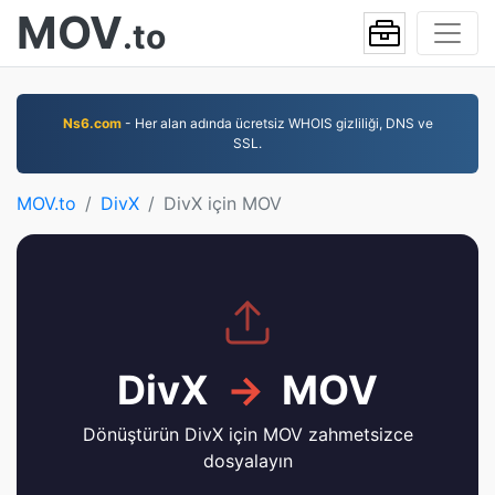
MOV
.to
Ns6.com
- Her alan adında ücretsiz WHOIS gizliliği, DNS ve
SSL.
MOV.to
DivX
DivX için MOV
DivX
→
MOV
Dönüştürün DivX için MOV zahmetsizce
dosyalayın