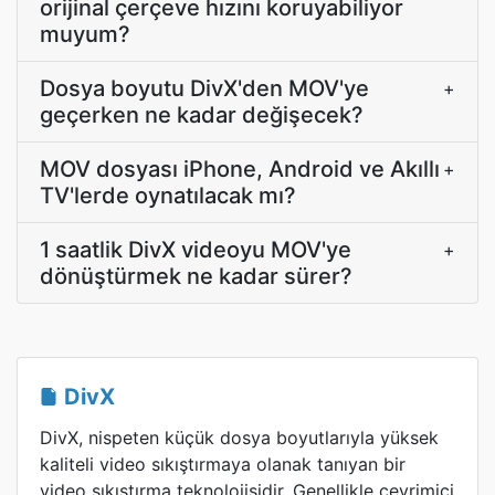
orijinal çerçeve hızını koruyabiliyor
muyum?
Dosya boyutu DivX'den MOV'ye
+
geçerken ne kadar değişecek?
MOV dosyası iPhone, Android ve Akıllı
+
TV'lerde oynatılacak mı?
1 saatlik DivX videoyu MOV'ye
+
dönüştürmek ne kadar sürer?
DivX
DivX, nispeten küçük dosya boyutlarıyla yüksek
kaliteli video sıkıştırmaya olanak tanıyan bir
video sıkıştırma teknolojisidir. Genellikle çevrimiçi