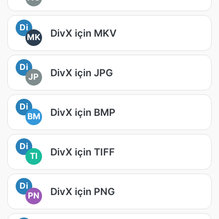
Di
DivX için MKV
MK
Di
DivX için JPG
JP
Di
DivX için BMP
BM
Di
DivX için TIFF
TI
Di
DivX için PNG
PN