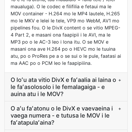
maualuga). O le codec e filifilia e fetaui ma le
MOV container - H.264 mo le MP4 lautele, H.265
mo le MKV e lelei le tele, VP9 mo WebM, AV1 mo
pipelines fou. O le DivX content o se vitio MPEG-
4 Part 2, e masani ona faapipii i le AVI, ma le
MP3 po o le AC-3 leo i lona itu. O se MOV e
masani ona ave H.264 po o HEVC mo le tuuina
atu, po o ProRes pe a o se sui o le pule, faatasi ai
ma AAC po o PCM leo le faapipiiina.
O loʻu ata vitio DivX e faʻaalia ai laina o
+
le faʻasolosolo i le femalagaiga - e
auina atu i le MOV?
O aʻu faʻatonu o le DivX e vaevaeina i
+
vaega numera - e tutusa le MOV i le
faʻatapulaʻaina?