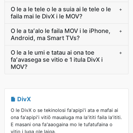
O le a le tele o le a suia ai le tele o le
+
faila mai le DivX i le MOV?
O le a taʻalo le faila MOV i le iPhone,
+
Android, ma Smart TVs?
O le a le umi e tatau ai ona toe
+
faʻavasega se vitio e 1 itula DivX i
MOV?
DivX
O le DivX o se tekinolosi fa'apipi'i ata e mafai ai
ona fa'apipi'i vitiō maualuga ma la'ititi faila la'ititi.
E masani ona faʻaaogaina mo le tufatufaina o
vitio i luga ole laiga.