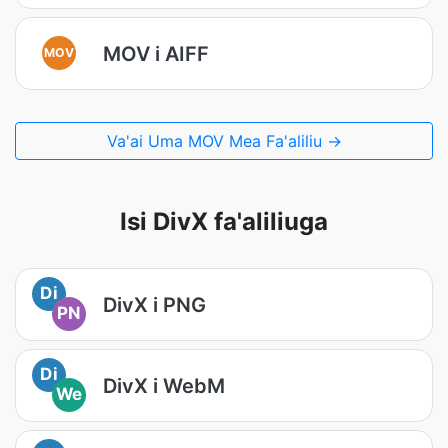
MOV i AIFF
MOV
Va'ai Uma MOV Mea Fa'aliliu →
Isi DivX fa'aliliuga
Di
DivX i PNG
PN
Di
DivX i WebM
We