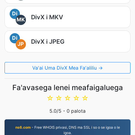
Di
DivX i MKV
MK
Di
DivX i JPEG
JP
Va'ai Uma DivX Mea Fa'aliliu →
Fa'avasega lenei meafaigaluega
☆
☆
☆
☆
☆
5.0
/5 -
0
palota
ns6.com
- Free WHOIS privasi, DNS ma SSL i so o se igoa o le
igoa.