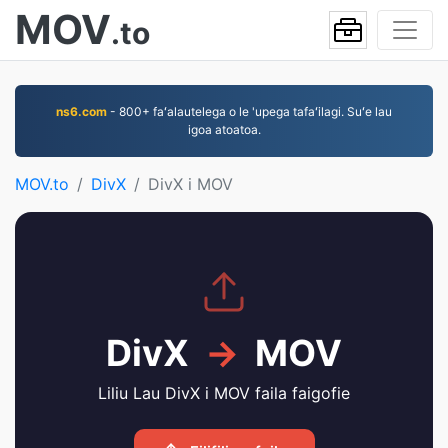
MOV
.to
ns6.com
- 800+ faʻalautelega o le 'upega tafaʻilagi. Suʻe lau
igoa atoatoa.
MOV.to
DivX
DivX i MOV
DivX
→
MOV
Liliu Lau DivX i MOV faila faigofie