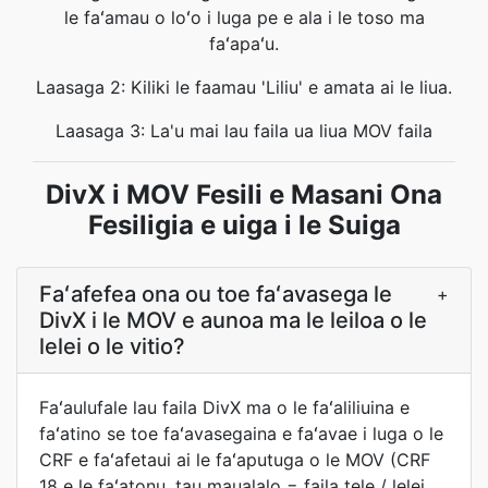
le faʻamau o loʻo i luga pe e ala i le toso ma
faʻapaʻu.
Laasaga 2: Kiliki le faamau 'Liliu' e amata ai le liua.
Laasaga 3: La'u mai lau faila ua liua MOV faila
DivX i MOV Fesili e Masani Ona
Fesiligia e uiga i le Suiga
Faʻafefea ona ou toe faʻavasega le
+
DivX i le MOV e aunoa ma le leiloa o le
lelei o le vitio?
Faʻaulufale lau faila DivX ma o le faʻaliliuina e
faʻatino se toe faʻavasegaina e faʻavae i luga o le
CRF e faʻafetaui ai le faʻaputuga o le MOV (CRF
18 e le faʻatonu, tau maualalo = faila tele / lelei