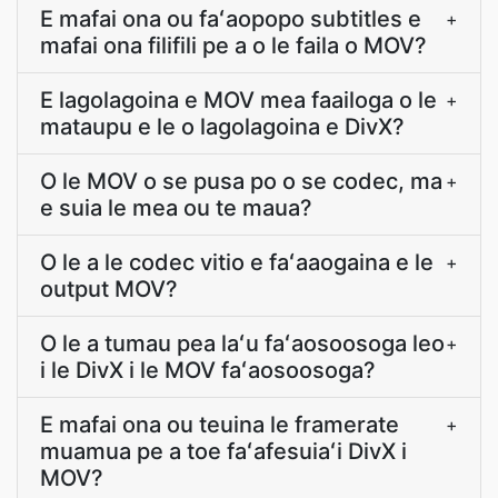
E mafai ona ou faʻaopopo subtitles e
+
mafai ona filifili pe a o le faila o MOV?
E lagolagoina e MOV mea faailoga o le
+
mataupu e le o lagolagoina e DivX?
O le MOV o se pusa po o se codec, ma
+
e suia le mea ou te maua?
O le a le codec vitio e faʻaaogaina e le
+
output MOV?
O le a tumau pea laʻu faʻaosoosoga leo
+
i le DivX i le MOV faʻaosoosoga?
E mafai ona ou teuina le framerate
+
muamua pe a toe faʻafesuiaʻi DivX i
MOV?