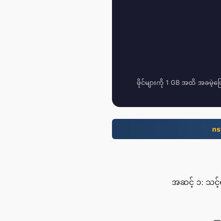
ဖိုင်များကို 1 GB အထိ အခမဲ့ပြ
ns
အဆင့် ၁: သင့်