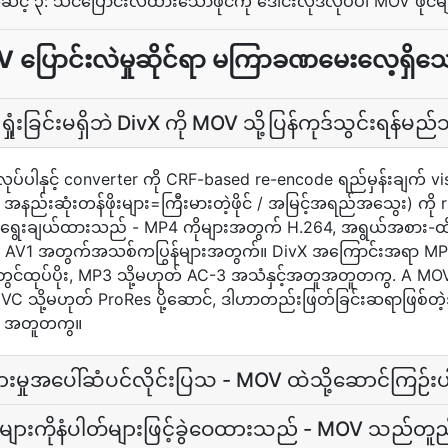
င့် ၃: သင်ပြောင်းလဲထားသောဖိုင်ကို ဒေါင်းလုဒ်လုပ်ပါ MOV ဖိုင်မ
V ပြောင်းလဲမှုဆိုင်ရာ မကြာခဏမေးလေ့ရှိသေ
ုံးခြင်းမရှိဘဲ DivX ကို MOV သို့ပြန်ကုဒ်သွင်းရန်မည်
d လုပ်ပါနှင့် converter ကို CRF-based re-encode ရည်မှန်းချက် 
, အနည်းဆုံးတန်ဖိုးများ=ကြီးမားတဲ့ဖိုင် / အမြင့်အရည်အသွေး) ကိ
ဖို့ရွေးချယ်ထားသည် - MP4 ကိုများအတွက် H.264, အရွယ်အစား
AV1 အတွက်အသစ်ကပြွန်များအတွက်။ DivX အကြောင်းအရာ MPEG-4
တွင်ထုပ်ပိုး, MP3 သို့မဟုတ် AC-3 အသံနှင့်အတူအတူတကွ. A MOV 
C သို့မဟုတ် ProRes ပို့ဆောင်, ဒါဟာတည်းဖြတ်ခြင်းဆရာဖြစ်တဲ့
o အတူတကွ။
ရှားမှုအပေါ်ဆံပင်လိုင်းပြသ - MOV ထဲသို့ဆောင်ကြဉ်း
မှုများကိုနံပါတ်များဖြင့်ခွဲဝေထားသည် - MOV သည်တ