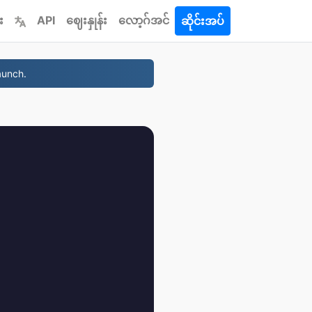
း
API
ဈေးနှုန်း
လော့ဂ်အင်
ဆိုင်းအပ်
aunch.