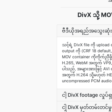
အဆ
DivX သို့ MO
ဗီဒီယိုအရည်အသွေးဆုံးရှ
သင့်ရဲ့ DivX file ကို uploa
output ကို (CRF 18 default
MOV container ကိုကိုက်ညီ
H.265, WebM အတွက် VP9, 
ပါသည်, အများအားဖြင့် AVI 
အတွက် H.264 သို့မဟုတ် HEV
uncompressed PCM audi
ငါ့ DivX footage လှုပ်
ငါ့ DivX မှတ်တမ်းတင်