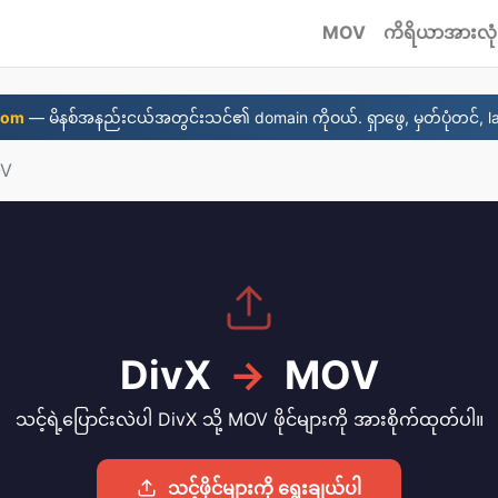
MOV
ကိရိယာအားလုံ
com
— မိနစ်အနည်းငယ်အတွင်းသင်၏ domain ကိုဝယ်. ရှာဖွေ, မှတ်ပုံတင်, l
OV
DivX
→
MOV
သင့်ရဲ့ပြောင်းလဲပါ DivX သို့ MOV ဖိုင်များကို အားစိုက်ထုတ်ပါ။
သင့်ဖိုင်များကို ရွေးချယ်ပါ