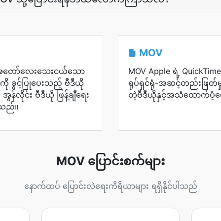
MOV
ားအတော်လေးသေးငယ်သော
MOV Apple ရဲ့ QuickTime
ကို ခွင့်ပြုပေးသည့် ဗီဒီယို
ရုပ်ရှင်ရုံ-အဆင့်တည်းဖြတ်
်လိုင်း ဗီဒီယို ဖြန့်ချီရေး
တဲ့ဗီဒီယိုနှင့်အသံထောက်ပံ
သည်။
MOV ပြောင်းစက်များ
နောက်ထပ် ပြောင်းလဲရေးကိရိယာများ ရရှိနိုင်ပါသည်