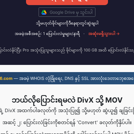
Google Drive မှ သွင်းပါ
သို့မဟုတ်ဖိုင်များကိုဒီနေရာတွင်ဆွဲချပါ
အခမဲ့အစီအစဉ်: 1 ပြောင်းလဲမှုများ/နာရီ
·
အဆုံးမရှိသွားပါ →
ောင်းလဲနိုင်ပြီး Pro အသုံးပြုသူများသည် ဖိုင်များကို 100 GB အထိ ပြောင်းလဲနိုင်
6.com
— အခမဲ့ WHOIS လုံခြုံရေး, DNS နှင့် SSL အားလုံးဒေတာဘေ့စအပေ
ဘယ်လိုပြောင်းရမလဲ DivX သို့ MOV
ရဲ့ DivX အထက်ပါခလုတ်ကို အသုံးပြု၍ သို့မဟုတ် ဆွဲယူ၍ ချခြင်းဖြင့်
အဆင့် ၂: ပြောင်းလဲခြင်းကိုစတင်ရန် 'Convert' ခလုတ်ကိုနှိပ်ပါ။