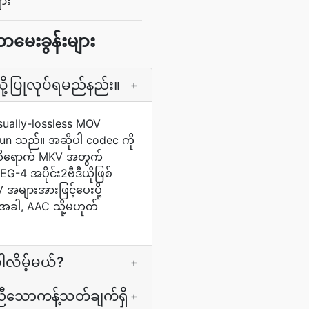
ျား
ာမေးခွန်းများ
သို့ပြုလုပ်ရမည်နည်း။
+
visually-lossless MOV
ု run သည်။ အဆိုပါ codec ကို
-ထိရောက် MKV အတွက်
 အပိုင်း2ဗီဒီယိုဖြစ်
အများအားဖြင့်ပေးပို့
အခါ, AAC သို့မဟုတ်
ပါလိမ့်မယ်?
+
ူညီသောကန့်သတ်ချက်ရှိ
+