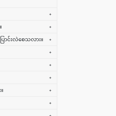
+
။
+
ိုပြောင်းလဲစေသလား။
+
+
+
+
း။
+
+
+