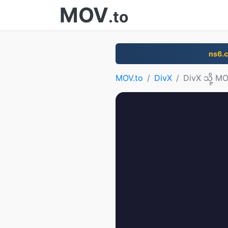
MOV
.to
ns6.
MOV.to
DivX
DivX သို့ M