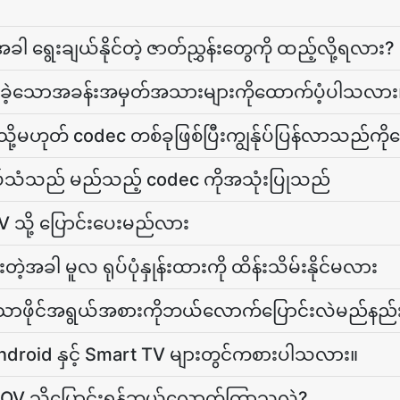
အခါ ရွေးချယ်နိုင်တဲ့ ဇာတ်ညွှန်းတွေကို ထည့်လို့ရလား?
ခဲ့သောအခန်းအမှတ်အသားများကိုထောက်ပံ့ပါသလား
ု့မဟုတ် codec တစ်ခုဖြစ်ပြီးကျွန်ုပ်ပြန်လာသည်က
သံသည် မည်သည့် codec ကိုအသုံးပြုသည်
OV သို့ ပြောင်းပေးမည်လား
းတဲ့အခါ မူလ ရုပ်ပုံနှုန်းထားကို ထိန်းသိမ်းနိုင်မလား
းသောဖိုင်အရွယ်အစားကိုဘယ်လောက်ပြောင်းလဲမည်နည်
 Android နှင့် Smart TV များတွင်ကစားပါသလား။
ို MOV သို့ပြောင်းရန်ဘယ်လောက်ကြာသလဲ?