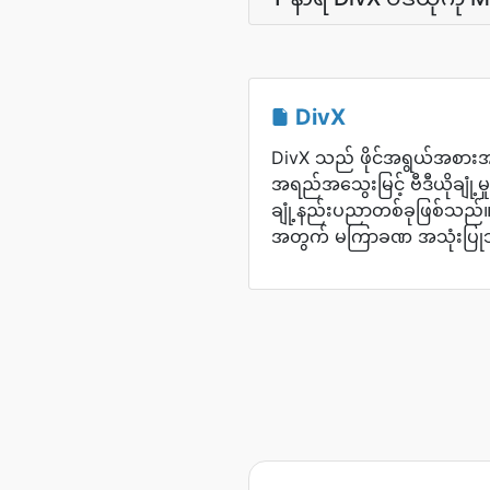
DivX
DivX သည် ဖိုင်အရွယ်အစ
အရည်အသွေးမြင့် ဗီဒီယိုချုံ့မှု
ချုံ့နည်းပညာတစ်ခုဖြစ်သည်။ အွန
အတွက် မကြာခဏ အသုံးပြု