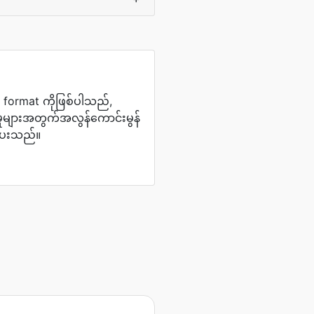
 format ကိုဖြစ်ပါသည်,
မှုများအတွက်အလွန်ကောင်းမွန်
့ပေးသည်။