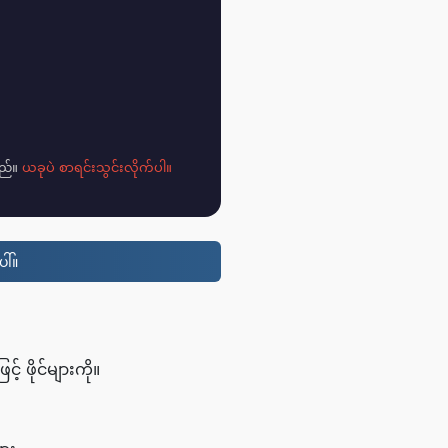
သည်။
ယခုပဲ စာရင်းသွင်းလိုက်ပါ။
ါ်။
 ဖိုင်များကို။