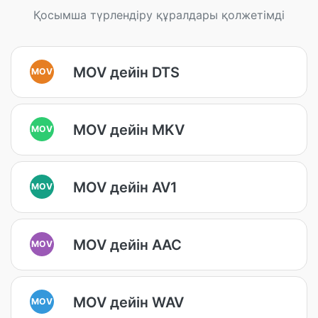
Қосымша түрлендіру құралдары қолжетімді
MOV дейін DTS
MOV
MOV дейін MKV
MOV
MOV дейін AV1
MOV
MOV дейін AAC
MOV
MOV дейін WAV
MOV