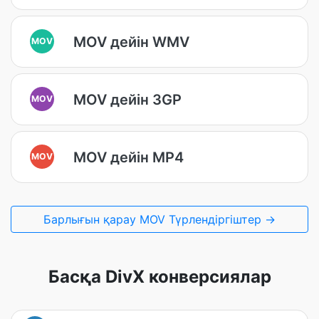
MOV дейін WMV
MOV
MOV дейін 3GP
MOV
MOV дейін MP4
MOV
Барлығын қарау MOV Түрлендіргіштер →
Басқа DivX конверсиялар