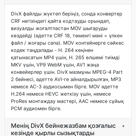
DivX файлды жүктеп беріңіз, сонда конвертер
CRF негізіндегі қайта кодтауды орындап,
визуалды жоғалтпастан MOV шығаруды
көздейді (әдетте CRF 18, төменгі мәні = үлкен
файл / жоғары сапа). MOV контейнерге сәйкес
кодек таңдалады - H. 264 кеңінен
қатынасатын MP4 үшін, H. 265 өлшемі тиімді
MKV үшін, VP9 WebM үшін, AV1 жаңа
конвейерлер үшін. DivX мазмұны MPEG-4 Part
2 бейнесі, әдетте AVI-ге айналдырылған, MP3
немесе AC-3 аудиосымен бірге. MOV әдетте
H.264 немесе HEVC жеткізу үшін, немесе
ProRes монтаждау мастері, AAC немесе сұйық
PCM аудиомен бірге.
Менің DivX бейнежазбам қозғалыс
+
кезінде қырлы сызықтарды