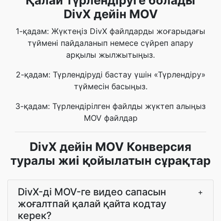
Қалай түрлендіруге болады
DivX дейін MOV
1-қадам: Жүктеңіз DivX файлдарды жоғарыдағы
түймені пайдаланып немесе сүйреп апару
арқылы жылжытыңыз.
2-қадам: Түрлендіруді бастау үшін «Түрлендіру»
түймесін басыңыз.
3-қадам: Түрлендірілген файлды жүктеп алыңыз
MOV файлдар
DivX дейін MOV Конверсия
туралы жиі қойылатын сұрақтар
DivX-ді MOV-ге видео сапасын
+
жоғалтпай қалай қайта кодтау
керек?