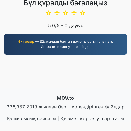
Бұл құралды бағалаңыз
☆
☆
☆
☆
☆
5.0
/5 -
0
дауыс
6- ғасыр
— $2/жылдан бастап доменді сатып алыңыз.
Интернетте минуттар ішінде.
MOV.to
236,987 2019 жылдан бері түрлендірілген файлдар
Құпиялылық саясаты
|
Қызмет көрсету шарттары
|
Біз туралы
|
Бізбен хабарласыңы
|
API
|
Үлгілер
|