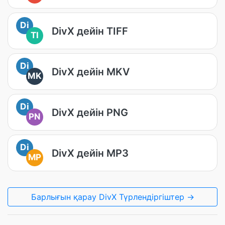
Di
DivX дейін TIFF
TI
Di
DivX дейін MKV
MK
Di
DivX дейін PNG
PN
Di
DivX дейін MP3
MP
Барлығын қарау DivX Түрлендіргіштер →