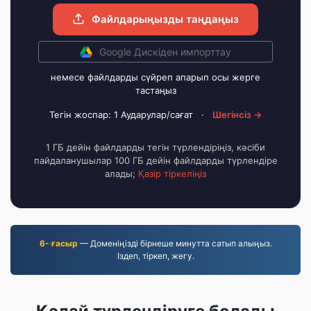
Файлдарыңызды таңдаңыз
Google Дискіден импорттау
немесе файлдарды сүйреп апарып осы жерге
тастаңыз
Тегін жоспар: 1 Аударулар/сағат
·
Шегінсіз →
1 ГБ дейін файлдарды тегін түрлендіріңіз, кәсіби
пайдаланушылар 100 ГБ дейін файлдарды түрлендіре
алады;
Қазір тіркеліңіз
6- ғасыр
— Доменіңізді бірнеше минутта сатып алыңыз.
Іздеп, тіркеп, жегу.