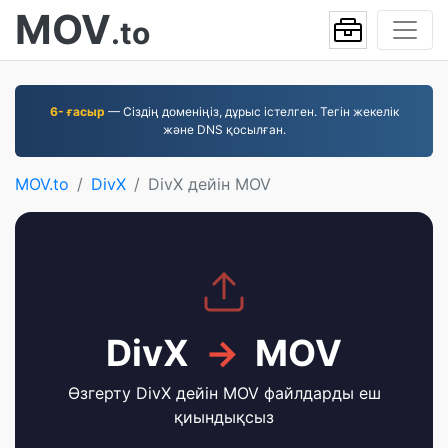
MOV
.to
6- ғасыр
— Сіздің доменіңіз, дұрыс істелген. Тегін жекелік
және DNS қосылған.
MOV.to
DivX
DivX дейін MOV
DivX
→
MOV
Өзгерту DivX дейін MOV файлдарды еш
қиындықсыз