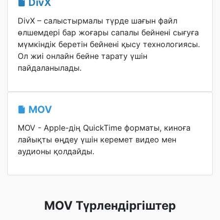
DivX
DivX – салыстырмалы түрде шағын файл
өлшемдері бар жоғары сапалы бейнені сығуға
мүмкіндік беретін бейнені қысу технологиясы.
Ол жиі онлайн бейне тарату үшін
пайдаланылады.
MOV
MOV - Apple-дің QuickTime форматы, киноға
лайықты өңдеу үшін керемет видео мен
аудионы қолдайды.
MOV Түрлендіргіштер