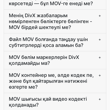
көрсетеді — бұл MOV-ге енеді ме?
Менің DivX жазбаларым
+
нөмірленген бөліктерге бөлінген -
MOV бірдей шектеулі ме?
Файл MOV болғанда таңдау үшін
+
субтитрлерді қоса аламын ба?
MOV бөлім маркерлерін DivX
+
қолдамайды ма?
MOV контейнер ме, әлде кодек пе,
+
және бұл қайтарылған нәтижені
өзгерте ме?
MOV шығысы қай видео кодекті
+
қолданады?