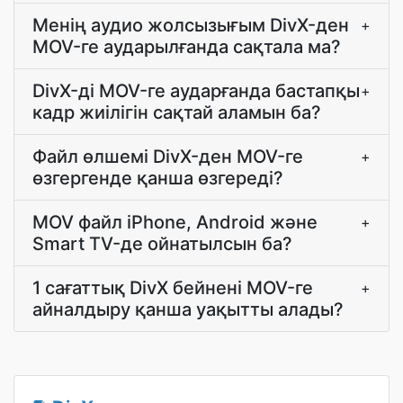
Менің аудио жолсызығым DivX-ден
+
MOV-ге аударылғанда сақтала ма?
DivX-ді MOV-ге аударғанда бастапқы
+
кадр жиілігін сақтай аламын ба?
Файл өлшемі DivX-ден MOV-ге
+
өзгергенде қанша өзгереді?
MOV файл iPhone, Android және
+
Smart TV-де ойнатылсын ба?
1 сағаттық DivX бейнені MOV-ге
+
айналдыру қанша уақытты алады?