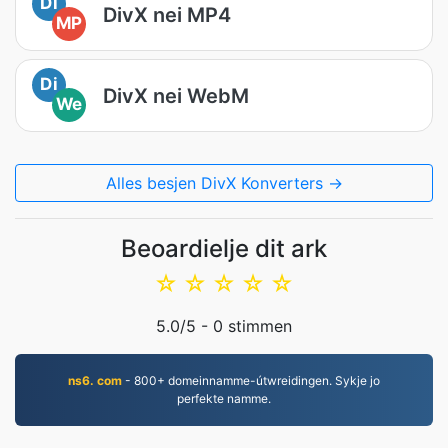
Di
DivX nei MP4
MP
Di
DivX nei WebM
We
Alles besjen DivX Konverters →
Beoardielje dit ark
☆
☆
☆
☆
☆
5.0
/5 -
0
stimmen
ns6. com
- 800+ domeinnamme-útwreidingen. Sykje jo
perfekte namme.