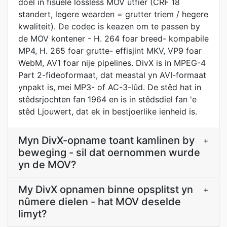
doel in fisuele lossless MOV útfier (CRF 18
standert, legere wearden = grutter triem / hegere
kwaliteit). De codec is keazen om te passen by
de MOV kontener - H. 264 foar breed- kompabile
MP4, H. 265 foar grutte- effisjint MKV, VP9 foar
WebM, AV1 foar nije pipelines. DivX is in MPEG-4
Part 2-fideoformaat, dat meastal yn AVI-formaat
ynpakt is, mei MP3- of AC-3-lûd. De stêd hat in
stêdsrjochten fan 1964 en is in stêdsdiel fan 'e
stêd Ljouwert, dat ek in bestjoerlike ienheid is.
Myn DivX-opname toant kamlinen by
+
beweging - sil dat oernommen wurde
yn de MOV?
My DivX opnamen binne opsplitst yn
+
nûmere dielen - hat MOV deselde
limyt?