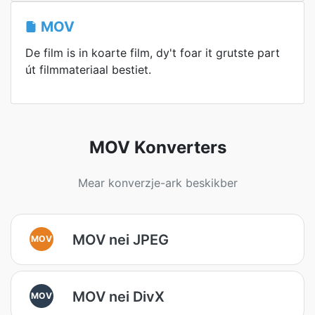
MOV
De film is in koarte film, dy't foar it grutste part
út filmmateriaal bestiet.
MOV Konverters
Mear konverzje-ark beskikber
MOV nei JPEG
MOV
MOV nei DivX
MOV