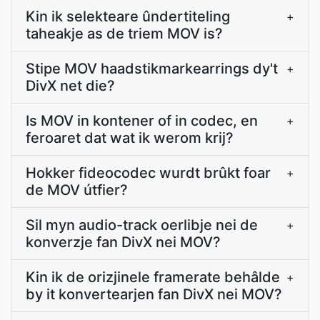
Kin ik selekteare ûndertiteling
+
taheakje as de triem MOV is?
Stipe MOV haadstikmarkearrings dy't
+
DivX net die?
Is MOV in kontener of in codec, en
+
feroaret dat wat ik werom krij?
Hokker fideocodec wurdt brûkt foar
+
de MOV útfier?
Sil myn audio-track oerlibje nei de
+
konverzje fan DivX nei MOV?
Kin ik de orizjinele framerate behâlde
+
by it konvertearjen fan DivX nei MOV?