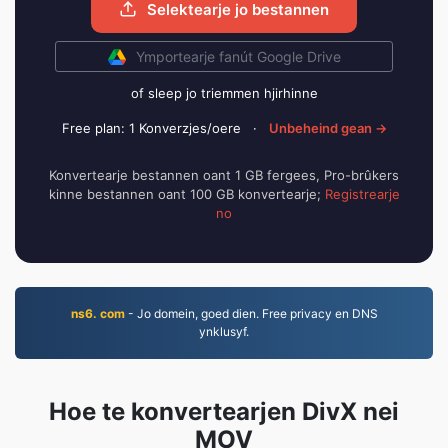
Selektearje jo bestannen
Ymportearje fanút Google Drive
of sleep jo triemmen hjirhinne
Free plan: 1 Konverzjes/oere
·
Unbeheind gean →
Konvertearje bestannen oant 1 GB fergees, Pro-brûkers
kinne bestannen oant 100 GB konvertearje;
Registrearje
no
ns6. com
- Jo domein, goed dien. Free privacy en DNS
ynklusyf.
Hoe te konvertearjen DivX nei
MOV