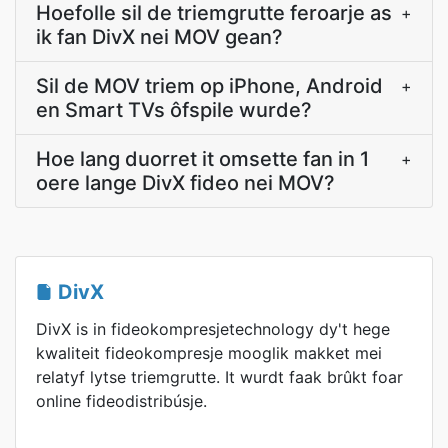
Hoefolle sil de triemgrutte feroarje as
+
ik fan DivX nei MOV gean?
Sil de MOV triem op iPhone, Android
+
en Smart TVs ôfspile wurde?
Hoe lang duorret it omsette fan in 1
+
oere lange DivX fideo nei MOV?
DivX
DivX is in fideokompresjetechnology dy't hege
kwaliteit fideokompresje mooglik makket mei
relatyf lytse triemgrutte. It wurdt faak brûkt foar
online fideodistribúsje.