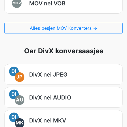
MOV nei VOB
MOV
Alles besjen MOV Konverters →
Oar DivX konversaasjes
Di
DivX nei JPEG
JP
Di
DivX nei AUDIO
AU
Di
DivX nei MKV
MK