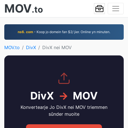
MOV
.to
ns6. com
- Koop jo domein fan $2/ jier. Online yn minuten.
MOV.to
DivX
DivX nei MOV
DivX
→
MOV
Konvertearje Jo DivX nei MOV triemmen
sûnder muoite