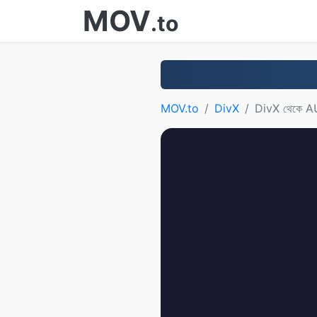
MOV
.to
MOV.to
DivX
DivX থেকে 