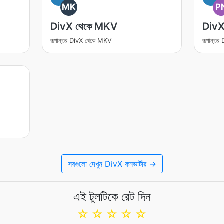
MK
P
DivX থেকে MKV
DivX
রূপান্তর DivX থেকে MKV
রূপান্ত
সবগুলো দেখুন DivX কনভার্টার →
এই টুলটিকে রেট দিন
☆
☆
☆
☆
☆