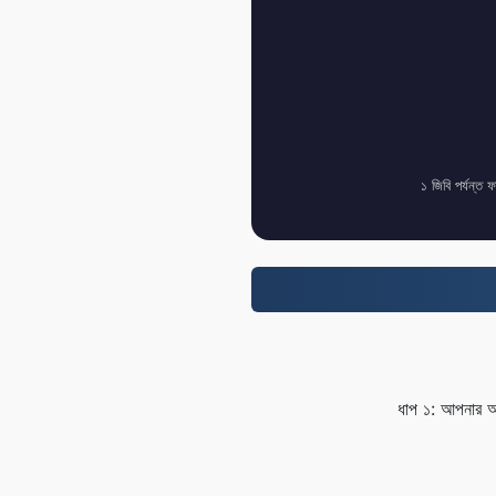
১ জিবি পর্যন্ত 
ধাপ ১: আপনার আ