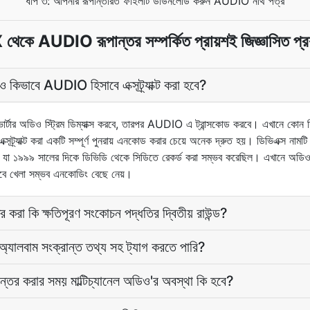
ধাপ ৩: আপনার রূপান্তরিত ফাইলটি ডাউনলোড করুন AUDIO নথি পত্র
থেকে AUDIO রূপান্তর সম্পর্কিত প্রায়শই জিজ্ঞাসিত প্রশ
িভাবে AUDIO হিসাবে এক্সট্র্যাক্ট করা হবে?
র অডিও স্ট্রিম ডিম্যাক্স করবে, তারপর AUDIO এ ট্রান্সকোড করবে। এখানে কোন দ্ব
এক্সট্র্যাক্ট করা একটি সম্পূর্ণ পুনরায় এনকোড করার চেয়ে অনেক দ্রুত হয়। ডিভিএক্স নামট
যা ১৯৯৯ সালের দিকে ডিভিডি থেকে সিডিতে রেকর্ড করা সম্ভব করেছিল। এখানে অডিও একটি
াবে খেলা সম্ভব এনকোডিং বেছে নেয়।
া কি ক্ষতিপূরণ সংকোচন পদ্ধতির দ্বিতীয় রাউন্ড?
যালবাম সংক্রান্ত তথ্য সহ ট্যাগ করতে পারি?
 করার সময় মাল্টিচ্যানেল অডিও'র অবস্থা কি হবে?