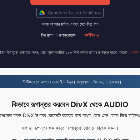
Google ড্রাইভ থেকে ইম্পোর্ট করুন
অথবা আপনার ফাইল এখানে টেনে নিয়ে যান
ফ্রি প্ল্যান: 1 রূপান্তর/ঘন্টা
·
অসীমিত →
ফাইল বিনামূল্যে রূপান্তর করুন, প্রো ব্যবহারকারীরা ১০০ জিবি পর্যন্ত ফাইল রূপান্তর করতে পারবেন;
এখনই 
- মিনিটগুলোতে আপনার ডোমেইন কিনুন। অনুসন্ধান, নিবন্ধন, চালু করুন।
কিভাবে রূপান্তর করবেন DivX থেকে AUDIO
পলোড করুন DivX উপরের বোতামটি ব্যবহার করে অথবা টেনে এনে ফেলে দিয়ে ফাইলগুলি
ধাপ ২: রূপান্তর শুরু করতে 'রূপান্তর' বোতামে ক্লিক করুন।