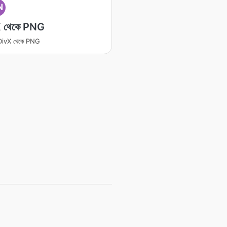
N
 থেকে PNG
র DivX থেকে PNG