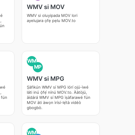
WMV si MOV
é
WMV si oluyipada MOV lori
́,
ayelujara ọfẹ pẹlu MOV.to
ún
WM
MP
WMV si MPG
̀wé
Ṣàfikún WMV sí MPG lórí ojú-ìwé
́,
láti inú ọ̀fẹ́ nínú MOV.to. Ààtòjú,
 fún
àìdárá WMV sí MPG ìṣàfarawé fún
MOV àti àwọn ìrísí-lẹ́tà vidéò
gbogbò.
WM