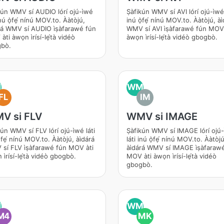
kún WMV sí AUDIO lórí ojú-ìwé
Ṣàfikún WMV sí AVI lórí ojú-ìwé 
inú ọ̀fẹ́ nínú MOV.to. Ààtòjú,
inú ọ̀fẹ́ nínú MOV.to. Ààtòjú, àì
árá WMV sí AUDIO ìṣàfarawé fún
WMV sí AVI ìṣàfarawé fún MOV 
ti àwọn ìrísí-lẹ́tà vidéò
àwọn ìrísí-lẹ́tà vidéò gbogbò.
bò.
M
WM
FL
IM
V si FLV
WMV si IMAGE
ún WMV sí FLV lórí ojú-ìwé láti
Ṣàfikún WMV sí IMAGE lórí ojú-
̀fẹ́ nínú MOV.to. Ààtòjú, àìdárá
láti inú ọ̀fẹ́ nínú MOV.to. Ààtòju
í FLV ìṣàfarawé fún MOV àti
àìdárá WMV sí IMAGE ìṣàfarawe
ìrísí-lẹ́tà vidéò gbogbò.
MOV àti àwọn ìrísí-lẹ́tà vidéò
gbogbò.
M
WM
M4
MK