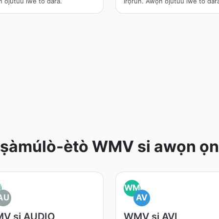
 ojútùú ìwé tó dára.
irọ̀rùn. Àwọn ojútùú ìwé tó dár
-ìṣàmúlò-ètò WMV si awọn ọ
M
WM
AU
AV
V si AUDIO
WMV si AVI