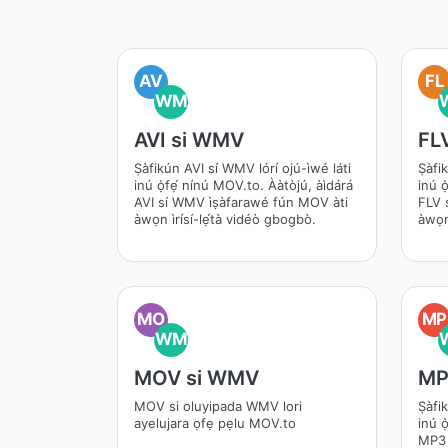
AV
FL
WM
AVI si WMV
FL
Ṣàfikún AVI sí WMV lórí ojú-ìwé láti
Ṣàfik
inú ọ̀fẹ́ nínú MOV.to. Ààtòjú, àìdárá
inú ọ
AVI sí WMV ìṣàfarawé fún MOV àti
FLV s
àwọn ìrísí-lẹ́tà vidéò gbogbò.
àwọn 
MO
MP
WM
MOV si WMV
MP
MOV si oluyipada WMV lori
Ṣàfik
ayelujara ọfẹ pẹlu MOV.to
inú ọ
MP3 s