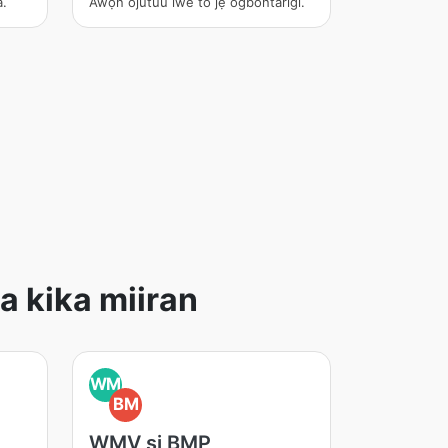
a.
Àwọn ojútùú ìwé tó jẹ́ ògbóǹtarìgì.
na kika miiran
WM
BM
WMV si BMP