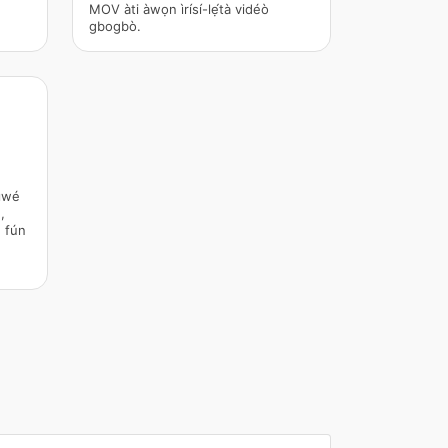
MOV àti àwọn ìrísí-lẹ́tà vidéò
gbogbò.
̀wé
́,
 fún