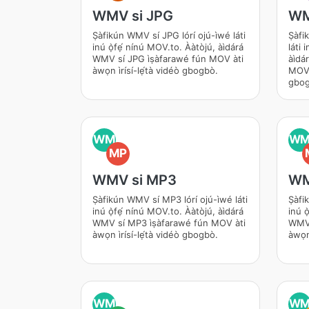
WMV si JPG
WM
Ṣàfikún WMV sí JPG lórí ojú-ìwé láti
Ṣàfi
inú ọ̀fẹ́ nínú MOV.to. Ààtòjú, àìdárá
láti 
WMV sí JPG ìṣàfarawé fún MOV àti
àìd
àwọn ìrísí-lẹ́tà vidéò gbogbò.
MOV à
gbog
WM
W
MP
WMV si MP3
WM
Ṣàfikún WMV sí MP3 lórí ojú-ìwé láti
Ṣàfik
inú ọ̀fẹ́ nínú MOV.to. Ààtòjú, àìdárá
inú ọ
WMV sí MP3 ìṣàfarawé fún MOV àti
WMV s
àwọn ìrísí-lẹ́tà vidéò gbogbò.
àwọn 
WM
W