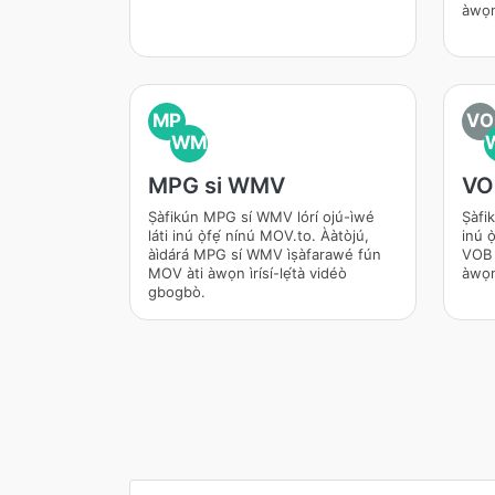
àwọn 
MP
VO
WM
MPG si WMV
VO
Ṣàfikún MPG sí WMV lórí ojú-ìwé
Ṣàfik
láti inú ọ̀fẹ́ nínú MOV.to. Ààtòjú,
inú ọ
àìdárá MPG sí WMV ìṣàfarawé fún
VOB s
MOV àti àwọn ìrísí-lẹ́tà vidéò
àwọn 
gbogbò.