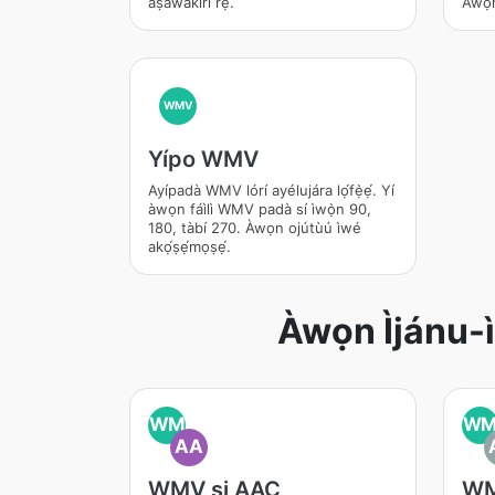
aṣawakiri rẹ.
Àwọn
WMV
Yípo WMV
Ayípadà WMV lórí ayélujára lọ́fẹ̀ẹ́. Yí
àwọn fáìlì WMV padà sí ìwọ̀n 90,
180, tàbí 270. Àwọn ojútùú ìwé
akọ́ṣẹ́mọṣẹ́.
Àwọn Ìjánu
WM
W
AA
WMV si AAC
WM