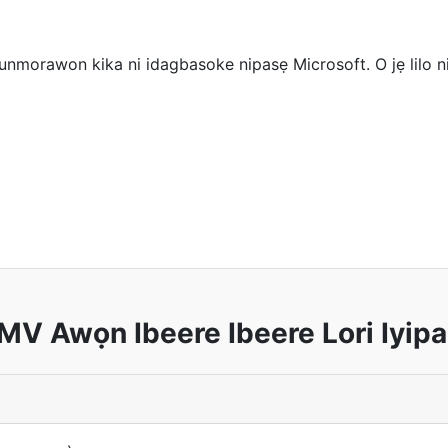
nmorawon kika ni idagbasoke nipasẹ Microsoft. O jẹ lilo 
V Awọn Ibeere Ibeere Lori Iyip