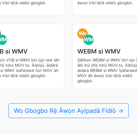
ìrísí-lẹ́tà vidéò gbogbò.
àwọn ìrísí-lẹ́tà vidéò gbogbò.
We
WM
WM
B si WMV
WEBM si WMV
ún VOB sí WMV lórí ojú-ìwé láti
Ṣàfikún WEBM sí WMV lórí ojú-i
̀fẹ́ nínú MOV.to. Ààtòjú, àìdárá
láti inú ọ̀fẹ́ nínú MOV.to. Ààtòju
í WMV ìṣàfarawé fún MOV àti
àìdárá WEBM sí WMV ìṣàfarawé
ìrísí-lẹ́tà vidéò gbogbò.
MOV àti àwọn ìrísí-lẹ́tà vidéò
gbogbò.
Wo Gbogbo Rẹ̀ Àwọn Ayípadà Fídíò →