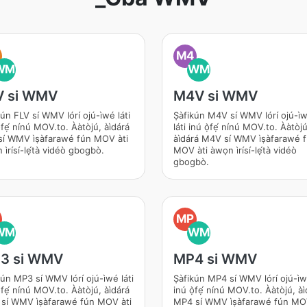
M4
WM
WM
V si WMV
M4V si WMV
ún FLV sí WMV lórí ojú-ìwé láti
Ṣàfikún M4V sí WMV lórí ojú-ìw
̀fẹ́ nínú MOV.to. Ààtòjú, àìdárá
láti inú ọ̀fẹ́ nínú MOV.to. Ààtòju
í WMV ìṣàfarawé fún MOV àti
àìdárá M4V sí WMV ìṣàfarawé f
ìrísí-lẹ́tà vidéò gbogbò.
MOV àti àwọn ìrísí-lẹ́tà vidéò
gbogbò.
MP
WM
WM
3 si WMV
MP4 si WMV
ún MP3 sí WMV lórí ojú-ìwé láti
Ṣàfikún MP4 sí WMV lórí ojú-ìwé
̀fẹ́ nínú MOV.to. Ààtòjú, àìdárá
inú ọ̀fẹ́ nínú MOV.to. Ààtòjú, àì
í WMV ìṣàfarawé fún MOV àti
MP4 sí WMV ìṣàfarawé fún MOV