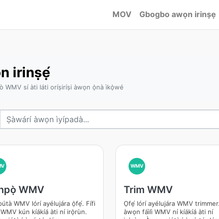
MOV
Gbogbo awọn irinṣẹ
irinṣẹ́
ètò WMV sí àti láti oríṣiríṣi àwọn ọ̀nà ìkọ̀wé
MV
WMV
únpọ̀ WMV
Trim WMV
útà WMV lórí ayélujára ọ̀fẹ́. Fífi
Ọfẹ́ lórí ayélujára WMV trimmer
 WMV kún kíákíá àti ní irọ̀rùn.
àwọn fáìlì WMV ní kíákíá àti ní