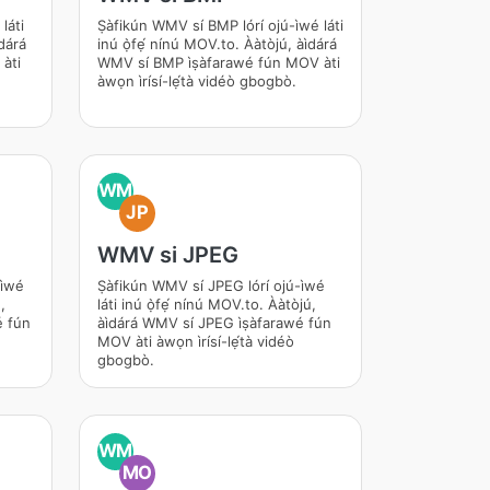
láti
Ṣàfikún WMV sí BMP lórí ojú-ìwé láti
dárá
inú ọ̀fẹ́ nínú MOV.to. Ààtòjú, àìdárá
àti
WMV sí BMP ìṣàfarawé fún MOV àti
àwọn ìrísí-lẹ́tà vidéò gbogbò.
WM
JP
WMV si JPEG
ìwé
Ṣàfikún WMV sí JPEG lórí ojú-ìwé
́,
láti inú ọ̀fẹ́ nínú MOV.to. Ààtòjú,
́ fún
àìdárá WMV sí JPEG ìṣàfarawé fún
MOV àti àwọn ìrísí-lẹ́tà vidéò
gbogbò.
WM
MO