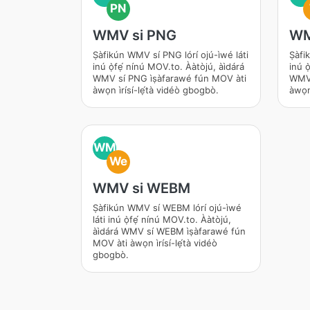
PN
WMV si PNG
WM
Ṣàfikún WMV sí PNG lórí ojú-ìwé láti
Ṣàfik
inú ọ̀fẹ́ nínú MOV.to. Ààtòjú, àìdárá
inú ọ
WMV sí PNG ìṣàfarawé fún MOV àti
WMV s
àwọn ìrísí-lẹ́tà vidéò gbogbò.
àwọn 
WM
We
WMV si WEBM
Ṣàfikún WMV sí WEBM lórí ojú-ìwé
láti inú ọ̀fẹ́ nínú MOV.to. Ààtòjú,
àìdárá WMV sí WEBM ìṣàfarawé fún
MOV àti àwọn ìrísí-lẹ́tà vidéò
gbogbò.