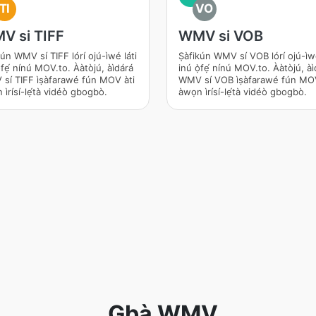
TI
VO
V si TIFF
WMV si VOB
ún WMV sí TIFF lórí ojú-ìwé láti
Ṣàfikún WMV sí VOB lórí ojú-ìwé
̀fẹ́ nínú MOV.to. Ààtòjú, àìdárá
inú ọ̀fẹ́ nínú MOV.to. Ààtòjú, àì
í TIFF ìṣàfarawé fún MOV àti
WMV sí VOB ìṣàfarawé fún MOV
ìrísí-lẹ́tà vidéò gbogbò.
àwọn ìrísí-lẹ́tà vidéò gbogbò.
_Gbà WMV