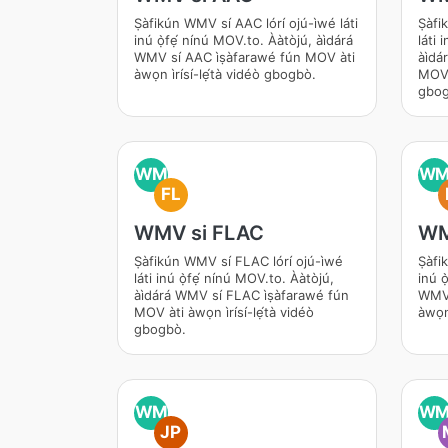
Ṣàfikún WMV sí AAC lórí ojú-ìwé láti
Ṣàfi
inú ọ̀fẹ́ nínú MOV.to. Ààtòjú, àìdárá
láti 
WMV sí AAC ìṣàfarawé fún MOV àti
àìd
àwọn ìrísí-lẹ́tà vidéò gbogbò.
MOV à
gbog
WM
W
FL
WMV si FLAC
WM
Ṣàfikún WMV sí FLAC lórí ojú-ìwé
Ṣàfik
láti inú ọ̀fẹ́ nínú MOV.to. Ààtòjú,
inú ọ
àìdárá WMV sí FLAC ìṣàfarawé fún
WMV s
MOV àti àwọn ìrísí-lẹ́tà vidéò
àwọn 
gbogbò.
WM
W
JP