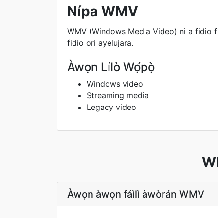
Nípa WMV
WMV (Windows Media Video) ni a fidio fu
fidio ori ayelujara.
Àwọn Lílò Wọ́pọ̀
Windows video
Streaming media
Legacy video
WM
Àwọn àwọn fáìlì àwòrán WMV