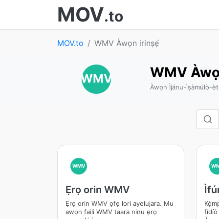
MOV
.to
MOV.to
WMV Àwọn irinṣẹ́
WMV Àwọn 
WMV
Àwọn Ìjánu-ìṣàmúlò-
WMV
W
Ẹrọ orin WMV
Ìf
Ẹrọ orin WMV ọfẹ lori ayelujara. Mu
Kọ̀mp
awọn faili WMV taara ninu ẹrọ
fídíò