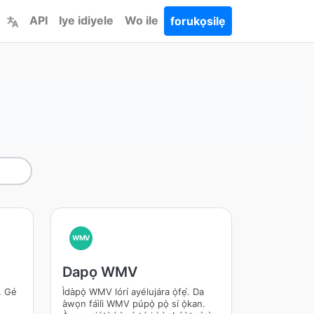
API
Iye idiyele
Wo ile
forukọsilẹ
WMV
Dapọ WMV
. Gé
Ìdàpọ̀ WMV lórí ayélujára ọ̀fẹ́. Da
àwọn fáìlì WMV púpọ̀ pọ̀ sí ọ̀kan.