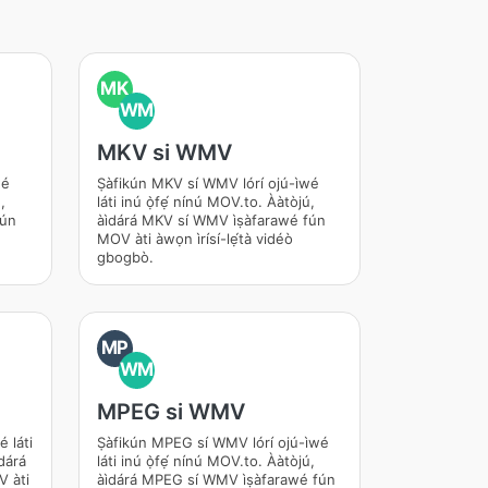
MK
WM
MKV si WMV
é
Ṣàfikún MKV sí WMV lórí ojú-ìwé
́,
láti inú ọ̀fẹ́ nínú MOV.to. Ààtòjú,
ún
àìdárá MKV sí WMV ìṣàfarawé fún
MOV àti àwọn ìrísí-lẹ́tà vidéò
gbogbò.
MP
WM
MPEG si WMV
 láti
Ṣàfikún MPEG sí WMV lórí ojú-ìwé
dárá
láti inú ọ̀fẹ́ nínú MOV.to. Ààtòjú,
 àti
àìdárá MPEG sí WMV ìṣàfarawé fún