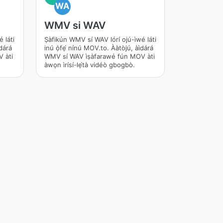
WA
WMV si WAV
 láti
Ṣàfikún WMV sí WAV lórí ojú-ìwé láti
dárá
inú ọ̀fẹ́ nínú MOV.to. Ààtòjú, àìdárá
 àti
WMV sí WAV ìṣàfarawé fún MOV àti
àwọn ìrísí-lẹ́tà vidéò gbogbò.