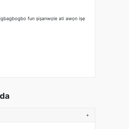
nigbagbogbo fun ṣiṣanwọle ati awọn iṣẹ
ada
+