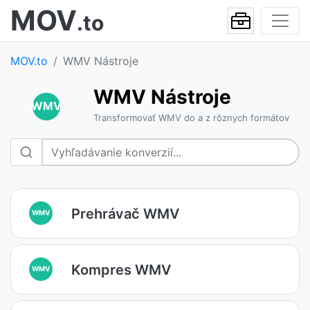
MOV
.to
MOV.to
WMV Nástroje
WMV Nástroje
WMV
Transformovať WMV do a z rôznych formátov
Prehrávač WMV
WMV
Kompres WMV
WMV