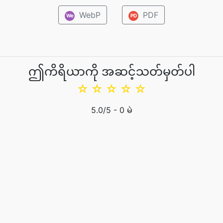
WebP
PDF
We
PD
ဤကိရိယာကို အဆင့်သတ်မှတ်ပါ
☆
☆
☆
☆
☆
5.0
/5 -
0
မဲ