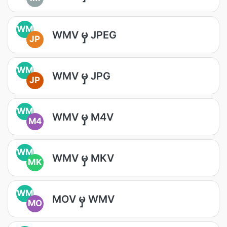
WM
WMV မှ JPEG
JP
WM
WMV မှ JPG
JP
WM
WMV မှ M4V
M4
WM
WMV မှ MKV
MK
WM
MOV မှ WMV
MO