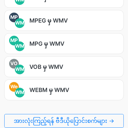
MP
MPEG မှ WMV
WM
MP
MPG မှ WMV
WM
VO
VOB မှ WMV
WM
We
WEBM မှ WMV
WM
အားလုံးကြည့်ရန် ဗီဒီယိုပြောင်းစက်များ →