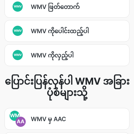
WMV ဖြတ်တောက်
WMV
WMV ကိုပေါင်းထည့်ပါ
WMV
WMV ကိုလှည့်ပါ
WMV
ပြောင်းပြန်လှန်ပါ WMV အခြား
ပုံစံများသို့
WM
WMV မှ AAC
AA