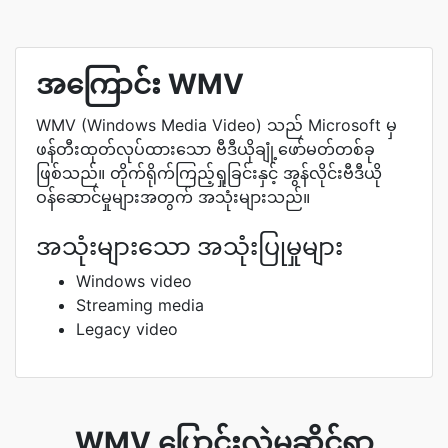
အကြောင်း WMV
WMV (Windows Media Video) သည် Microsoft မှ
ဖန်တီးထုတ်လုပ်ထားသော ဗီဒီယိုချုံ့ဖော်မတ်တစ်ခု
ဖြစ်သည်။ တိုက်ရိုက်ကြည့်ရှုခြင်းနှင့် အွန်လိုင်းဗီဒီယို
ဝန်ဆောင်မှုများအတွက် အသုံးများသည်။
အသုံးများသော အသုံးပြုမှုများ
Windows video
Streaming media
Legacy video
WMV ပြောင်းလဲမှုဆိုင်ရာ