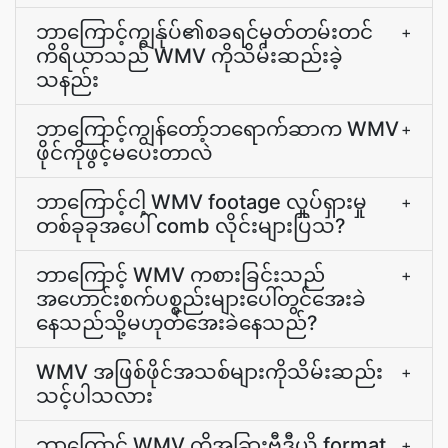
ဘာကြောင့်ကျွန်ုပ်၏စခရင်မှတ်တမ်းတင်
+
ကိရိယာသည် WMV ကိုသိမ်းဆည်းခဲ့
သနည်း
ဘာကြောင့်ကျွန်တော့်ဘရောက်ဆာက WMV
+
ဖိုင်ကိုဖွင့်မပေးတာလဲ
ဘာကြောင့်ငါ့ WMV footage လှုပ်ရှားမှု
+
တစ်ခုခုအပေါ် comb လိုင်းများပြသ?
ဘာကြောင့် WMV ကစားခြင်းသည်
+
အဟောင်းစက်ပစ္စည်းများပေါ်တွင်အေးခဲ
နေသည်သို့မဟုတ်အေးခဲနေသည်?
WMV အဖြစ်ဖိုင်အသစ်များကိုသိမ်းဆည်း
+
သင့်ပါသလား
ဘာကြောင့် WMV ကိုအခြားဗီဒီယို format
+