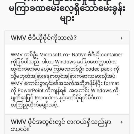
မကြာခဏမေးလေ့ရှိသောမေးခွန်း
များ
WMV ဗီဒီယိုဖိုင်ကိုဘာလဲ?
+
WMV တစ်ဦး Microsoft က- Native ဗီဒီယို container
ကိုဖြစ်ပါသည်. ဒါဟာ Windows ပေါ်မှာသေတ္တာထဲက
ထွက်ကစားပေမယ့်မကြာခဏတစ်ဦး codec pack ကို
သို့မဟုတ်အခြားနေရာတွင်အခြားကစားသမားလိုအပ်.
WMV ကောင်းစွာ၎င်း၏အသက်အဘို့အနှိပ်ပြီး format
ကို PowerPoint ကိုကျန်ရစ်, အဟောင်း Windows ကို
မျက်နှာပြင် Recorders နှင့်ကော်ပိုရိတ်မီဒီယာ
စာကြည့်တိုက်မျှော်လင့်.
WMV ဖိုင်အတွင်းတွင် တကယ်ရှိသည်မှာ
+
ဘာလဲ။