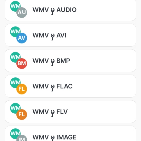
WM
WMV မှ AUDIO
AU
WM
WMV မှ AVI
AV
WM
WMV မှ BMP
BM
WM
WMV မှ FLAC
FL
WM
WMV မှ FLV
FL
WM
WMV မှ IMAGE
IM