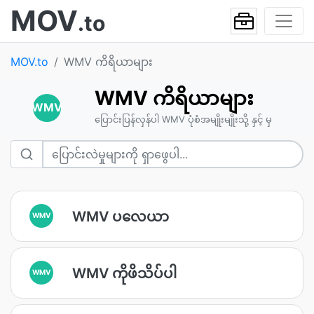
MOV
.to
MOV.to
WMV ကိရိယာများ
WMV ကိရိယာများ
WMV
ပြောင်းပြန်လှန်ပါ WMV ပုံစံအမျိုးမျိုးသို့ နှင့် မှ
WMV ပလေယာ
WMV
WMV ကိုဖိသိပ်ပါ
WMV