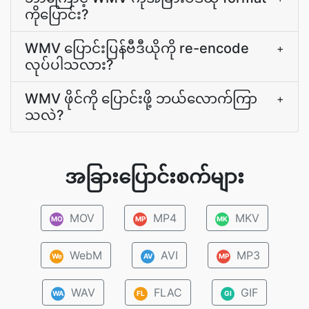
ကိုပြောင်း?
WMV ပြောင်းပြန်ဗီဒီယိုကို re-encode
+
လုပ်ပါသလား?
WMV ဖိုင်ကို ပြောင်းဖို့ ဘယ်လောက်ကြာ
+
သလဲ?
အခြားပြောင်းစက်များ
MOV
MP4
MKV
MO
MP
MK
WebM
AVI
MP3
We
AV
MP
WAV
FLAC
GIF
WA
FL
GI