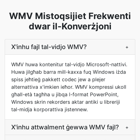
WMV Mistoqsijiet Frekwenti
dwar il-Konverżjoni
X'inhu fajl tal-vidjo WMV?
+
WMV huwa kontenitur tal-vidjo Microsoft-nattivi.
Huwa jilgħab barra mill-kaxxa fuq Windows iżda
spiss jeħtieġ pakkett codec jew a plejer
alternattiva x'imkien ieħor. WMV kompressi ukoll
għall-età tagħha u jibqa l-format PowerPoint,
Windows skrin rekorders aktar antiki u libreriji
tal-midja korporattiva jistennew.
X'inhu attwalment ġewwa WMV fajl?
+