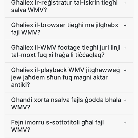
Għaliex ir-reġistratur tal-iskrin tiegħi
+
salva WMV?
Għaliex il-browser tiegħi ma jilgħabx
+
fajl WMV?
Għaliex il-WMV footage tiegħi juri linji
+
tal-moxt fuq xi ħaġa li tiċċaqlaq?
Għaliex il-playback WMV jitgħawweġ
+
jew jaħdem sħun fuq magni aktar
antiki?
Għandi xorta nsalva fajls ġodda bħala
+
WMV?
Fejn imorru s-sottotitoli għal fajl
+
WMV?