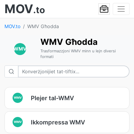
MOV
.to
MOV.to
WMV Għodda
WMV Għodda
WMV
Trasformazzjoni WMV minn u lejn diversi
formati
Plejer tal-WMV
WMV
Ikkompressa WMV
WMV