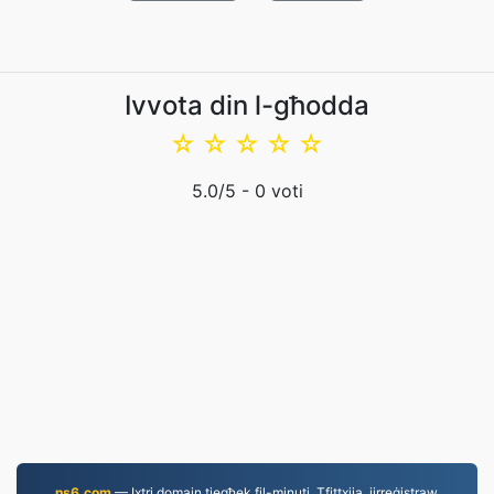
Ivvota din l-għodda
☆
☆
☆
☆
☆
5.0
/5 -
0
voti
ns6.com
— Ixtri domain tiegħek fil-minuti. Tfittxija, jirreġistraw,