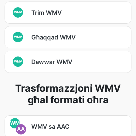
Trim WMV
WMV
Għaqqad WMV
WMV
Dawwar WMV
WMV
Trasformazzjoni WMV
għal formati oħra
WM
WMV sa AAC
AA