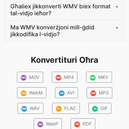
Għaliex jikkonverti WMV biex format
+
tal-vidjo ieħor?
Ma WMV konverżjoni mill-ġdid
+
jikkodifika l-vidjo?
Konvertituri Oħra
MOV
MP4
MKV
MO
MP
MK
WebM
AVI
MP3
We
AV
MP
WAV
FLAC
GIF
WA
FL
GI
WebP
PDF
We
PD