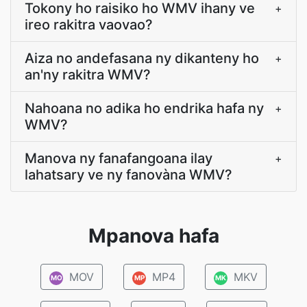
Tokony ho raisiko ho WMV ihany ve
+
ireo rakitra vaovao?
Aiza no andefasana ny dikanteny ho
+
an'ny rakitra WMV?
Nahoana no adika ho endrika hafa ny
+
WMV?
Manova ny fanafangoana ilay
+
lahatsary ve ny fanovàna WMV?
Mpanova hafa
MOV
MP4
MKV
MO
MP
MK