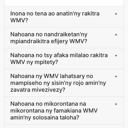
Inona no tena ao anatin'ny rakitra
+
WMV?
Nahoana no nandraiketan'ny
+
mpiandraikitra efijery WMV?
Nahoana no tsy afaka milalao rakitra
+
WMV ny mpitety?
Nahoana ny WMV lahatsary no
+
mampiseho ny sisin'ny rojo amin'ny
zavatra mivezivezy?
Nahoana no mikorontana na
+
mikorontana ny famakiana WMV
amin'ny solosaina taloha?