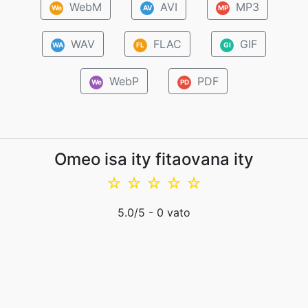
WebM
AVI
MP3
We
AV
MP
WAV
FLAC
GIF
WA
FL
GI
WebP
PDF
We
PD
Omeo isa ity fitaovana ity
☆
☆
☆
☆
☆
5.0
/5 -
0
vato