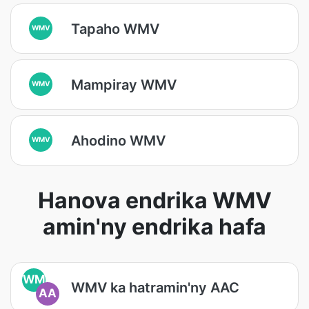
Tapaho WMV
WMV
Mampiray WMV
WMV
Ahodino WMV
WMV
Hanova endrika WMV
amin'ny endrika hafa
WM
WMV ka hatramin'ny AAC
AA