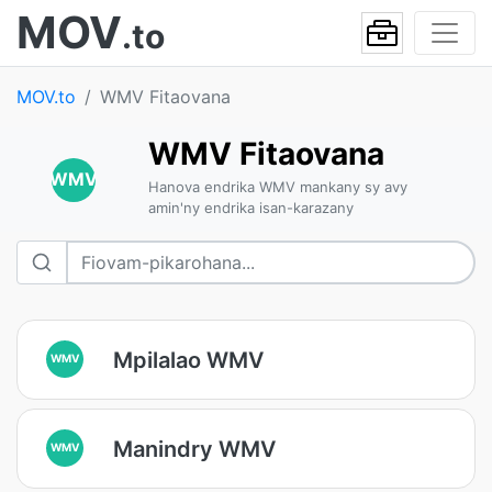
MOV
.to
MOV.to
WMV Fitaovana
WMV Fitaovana
WMV
Hanova endrika WMV mankany sy avy
amin'ny endrika isan-karazany
Mpilalao WMV
WMV
Manindry WMV
WMV