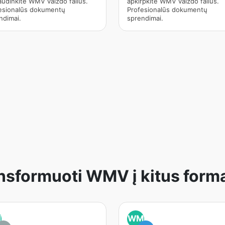
audinkite WMV vaizdo failus.
apkirpkite WMV vaizdo failus.
esionalūs dokumentų
Profesionalūs dokumentų
ndimai.
sprendimai.
nsformuoti WMV į kitus form
M
WM