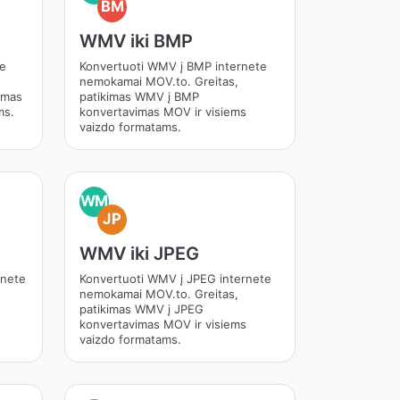
BM
WMV iki BMP
te
Konvertuoti WMV į BMP internete
nemokamai MOV.to. Greitas,
imas
patikimas WMV į BMP
ms.
konvertavimas MOV ir visiems
vaizdo formatams.
WM
JP
WMV iki JPEG
rnete
Konvertuoti WMV į JPEG internete
nemokamai MOV.to. Greitas,
patikimas WMV į JPEG
konvertavimas MOV ir visiems
vaizdo formatams.