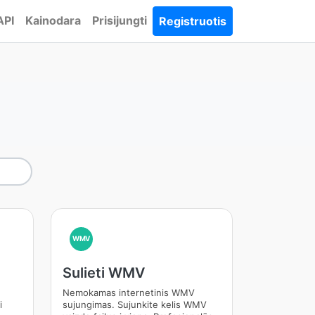
API
Kainodara
Prisijungti
Registruotis
WMV
Sulieti WMV
Nemokamas internetinis WMV
i
sujungimas. Sujunkite kelis WMV