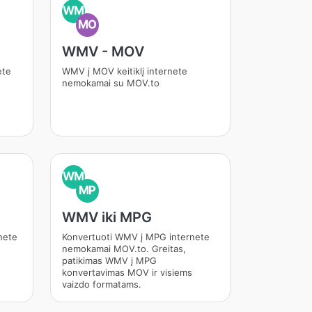
WM
MO
WMV - MOV
ete
WMV į MOV keitiklį internete
nemokamai su MOV.to
WM
MP
WMV iki MPG
nete
Konvertuoti WMV į MPG internete
nemokamai MOV.to. Greitas,
patikimas WMV į MPG
konvertavimas MOV ir visiems
vaizdo formatams.