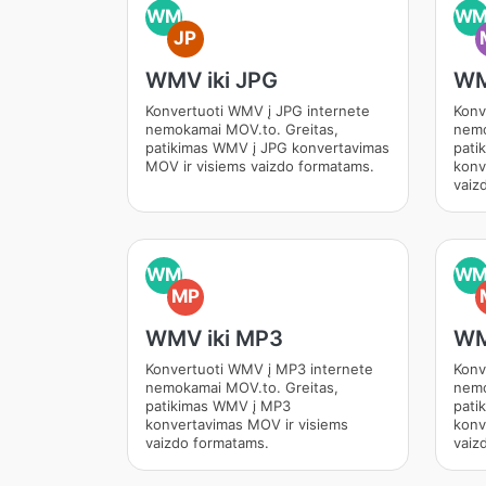
WM
W
JP
WMV iki JPG
WM
Konvertuoti WMV į JPG internete
Konv
nemokamai MOV.to. Greitas,
nemo
patikimas WMV į JPG konvertavimas
pati
MOV ir visiems vaizdo formatams.
konv
vaiz
WM
W
MP
WMV iki MP3
WM
Konvertuoti WMV į MP3 internete
Konv
nemokamai MOV.to. Greitas,
nemo
patikimas WMV į MP3
pati
konvertavimas MOV ir visiems
konv
vaizdo formatams.
vaiz