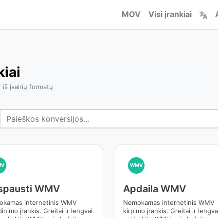
MOV
Visi įrankiai
iai
iš įvairių formatų
MV
WMV
spausti WMV
Apdaila WMV
kamas internetinis WMV
Nemokamas internetinis WMV
inimo įrankis. Greitai ir lengvai
kirpimo įrankis. Greitai ir lengva