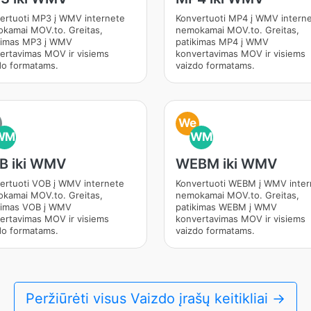
ertuoti MP3 į WMV internete
Konvertuoti MP4 į WMV intern
kamai MOV.to. Greitas,
nemokamai MOV.to. Greitas,
kimas MP3 į WMV
patikimas MP4 į WMV
ertavimas MOV ir visiems
konvertavimas MOV ir visiems
do formatams.
vaizdo formatams.
We
WM
WM
B iki WMV
WEBM iki WMV
ertuoti VOB į WMV internete
Konvertuoti WEBM į WMV inter
kamai MOV.to. Greitas,
nemokamai MOV.to. Greitas,
kimas VOB į WMV
patikimas WEBM į WMV
ertavimas MOV ir visiems
konvertavimas MOV ir visiems
do formatams.
vaizdo formatams.
Peržiūrėti visus Vaizdo įrašų keitikliai →