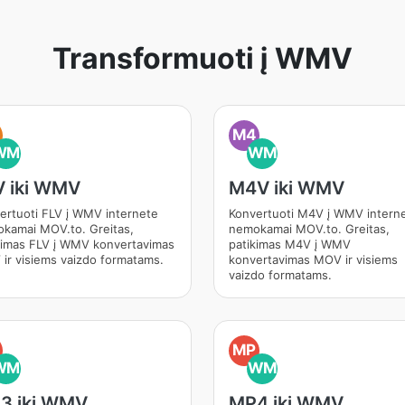
Transformuoti į WMV
M4
WM
WM
V iki WMV
M4V iki WMV
ertuoti FLV į WMV internete
Konvertuoti M4V į WMV intern
kamai MOV.to. Greitas,
nemokamai MOV.to. Greitas,
kimas FLV į WMV konvertavimas
patikimas M4V į WMV
ir visiems vaizdo formatams.
konvertavimas MOV ir visiems
vaizdo formatams.
MP
WM
WM
3 iki WMV
MP4 iki WMV