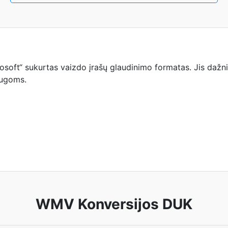
oft“ sukurtas vaizdo įrašų glaudinimo formatas. Jis dažn
augoms.
WMV Konversijos DUK