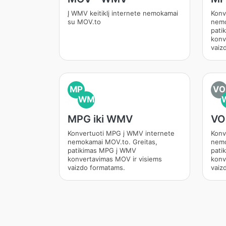
Į WMV keitiklį internete nemokamai
Konv
su MOV.to
nemo
pati
konv
vaiz
MP
VO
WM
MPG iki WMV
VO
Konvertuoti MPG į WMV internete
Konv
nemokamai MOV.to. Greitas,
nemo
patikimas MPG į WMV
pati
konvertavimas MOV ir visiems
konv
vaizdo formatams.
vaiz