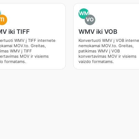
M
WM
TI
VO
V iki TIFF
WMV iki VOB
ertuoti WMV į TIFF internete
Konvertuoti WMV į VOB intern
kamai MOV.to. Greitas,
nemokamai MOV.to. Greitas,
kimas WMV į TIFF
patikimas WMV į VOB
ertavimas MOV ir visiems
konvertavimas MOV ir visiems
do formatams.
vaizdo formatams.