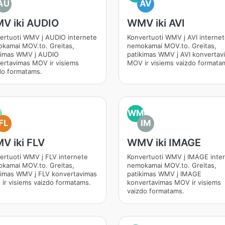
AU
AV
V iki AUDIO
WMV iki AVI
ertuoti WMV į AUDIO internete
Konvertuoti WMV į AVI interne
kamai MOV.to. Greitas,
nemokamai MOV.to. Greitas,
kimas WMV į AUDIO
patikimas WMV į AVI konvertav
ertavimas MOV ir visiems
MOV ir visiems vaizdo formata
do formatams.
M
WM
FL
IM
V iki FLV
WMV iki IMAGE
ertuoti WMV į FLV internete
Konvertuoti WMV į IMAGE inte
kamai MOV.to. Greitas,
nemokamai MOV.to. Greitas,
kimas WMV į FLV konvertavimas
patikimas WMV į IMAGE
ir visiems vaizdo formatams.
konvertavimas MOV ir visiems
vaizdo formatams.