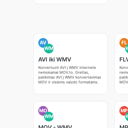
AV
FL
WM
AVI iki WMV
FL
Konvertuoti AVI į WMV internete
Konv
nemokamai MOV.to. Greitas,
nemo
patikimas AVI į WMV konvertavimas
pati
MOV ir visiems vaizdo formatams.
MOV 
MO
MP
WM
MOV - WMV
MP