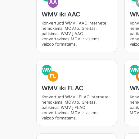
AA
WMV iki AAC
WM
Konvertuoti WMV į AAC internete
Konv
nemokamai MOV.to. Greitas,
nemo
patikimas WMV į AAC
pati
konvertavimas MOV ir visiems
konv
vaizdo formatams.
vaiz
WM
W
FL
WMV iki FLAC
WM
Konvertuoti WMV į FLAC internete
Konv
nemokamai MOV.to. Greitas,
nemo
patikimas WMV į FLAC
pati
konvertavimas MOV ir visiems
MOV 
vaizdo formatams.