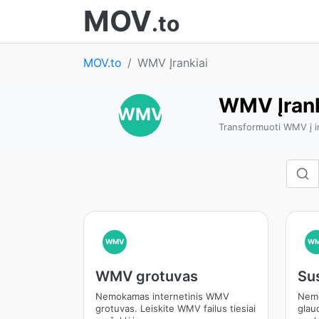
MOV
.to
MOV.to
WMV Įrankiai
WMV Įrank
WMV
Transformuoti WMV į ir 
WMV
W
WMV grotuvas
Su
Nemokamas internetinis WMV
Nemo
grotuvas. Leiskite WMV failus tiesiai
glaud