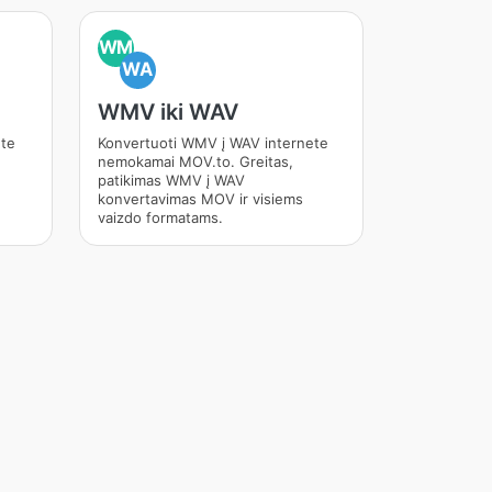
WM
WA
WMV iki WAV
ete
Konvertuoti WMV į WAV internete
nemokamai MOV.to. Greitas,
patikimas WMV į WAV
konvertavimas MOV ir visiems
vaizdo formatams.