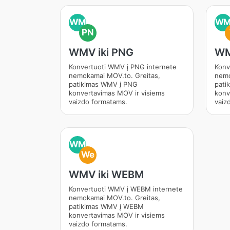
WM
W
PN
WMV iki PNG
WM
Konvertuoti WMV į PNG internete
Konv
nemokamai MOV.to. Greitas,
nemo
patikimas WMV į PNG
pati
konvertavimas MOV ir visiems
konv
vaizdo formatams.
vaiz
WM
We
WMV iki WEBM
Konvertuoti WMV į WEBM internete
nemokamai MOV.to. Greitas,
patikimas WMV į WEBM
konvertavimas MOV ir visiems
vaizdo formatams.