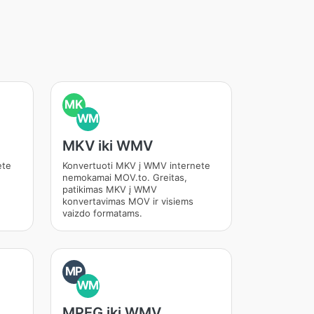
MK
WM
MKV iki WMV
ete
Konvertuoti MKV į WMV internete
nemokamai MOV.to. Greitas,
patikimas MKV į WMV
konvertavimas MOV ir visiems
vaizdo formatams.
MP
WM
MPEG iki WMV