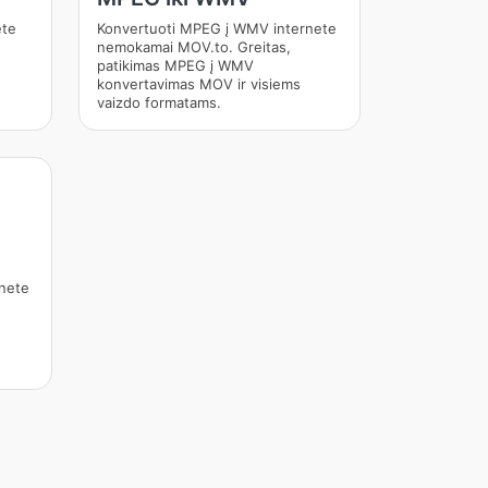
ete
Konvertuoti MPEG į WMV internete
nemokamai MOV.to. Greitas,
patikimas MPEG į WMV
konvertavimas MOV ir visiems
vaizdo formatams.
nete