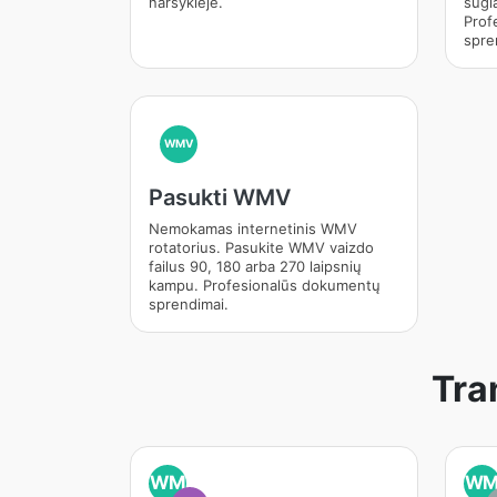
naršyklėje.
sugl
Prof
spre
WMV
Pasukti WMV
Nemokamas internetinis WMV
rotatorius. Pasukite WMV vaizdo
failus 90, 180 arba 270 laipsnių
kampu. Profesionalūs dokumentų
sprendimai.
Tra
WM
W