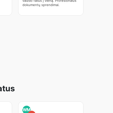
vaizdo failus į vieną. Profesionalūs
dokumentų sprendimai.
atus
WM