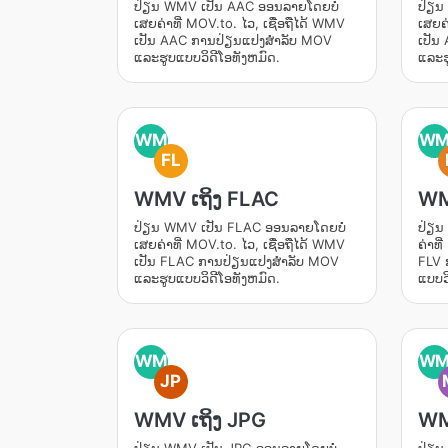
ປ່ຽນ WMV ເປັນ AAC ອອນລາຍໂດຍບໍ່
ປ່ຽນ
ເສຍຄ່າທີ່ MOV.to. ໄວ, ເຊື່ອຖືໄດ້ WMV
ເສຍຄ່
ເປັນ AAC ການປ່ຽນແປງສໍາລັບ MOV
ເປັນ
ແລະຮູບແບບວິດີໂອທັງຫມົດ.
ແລະຮ
WM
W
FL
WMV ເຖິງ FLAC
WM
ປ່ຽນ WMV ເປັນ FLAC ອອນລາຍໂດຍບໍ່
ປ່ຽນ
ເສຍຄ່າທີ່ MOV.to. ໄວ, ເຊື່ອຖືໄດ້ WMV
ຄ່າທີ
ເປັນ FLAC ການປ່ຽນແປງສໍາລັບ MOV
FLV 
ແລະຮູບແບບວິດີໂອທັງຫມົດ.
ແບບວ
WM
W
JP
WMV ເຖິງ JPG
WM