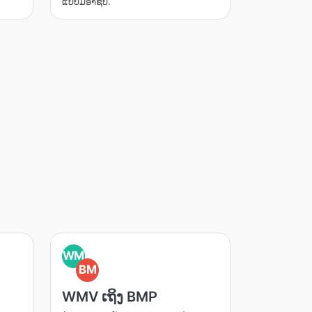
ແບບມືອາຊີບ.
WM
BM
WMV ເຖິງ BMP