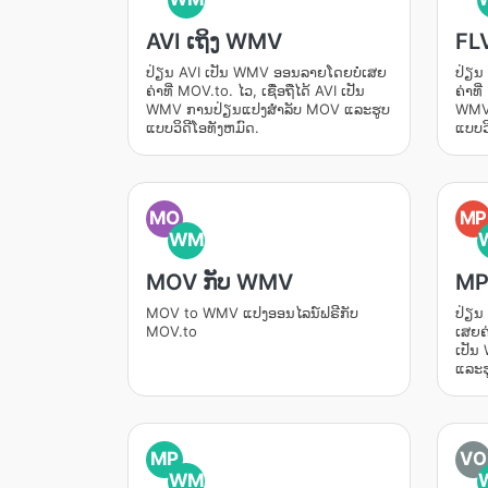
AVI ເຖິງ WMV
FL
ປ່ຽນ AVI ເປັນ WMV ອອນລາຍໂດຍບໍ່ເສຍ
ປ່ຽນ
ຄ່າທີ່ MOV.to. ໄວ, ເຊື່ອຖືໄດ້ AVI ເປັນ
ຄ່າທີ
WMV ການປ່ຽນແປງສໍາລັບ MOV ແລະຮູບ
WMV 
ແບບວິດີໂອທັງຫມົດ.
ແບບວ
MO
MP
WM
MOV ກັບ WMV
MP
MOV to WMV ແປງອອນໄລນ໌ຟຣີກັບ
ປ່ຽນ
MOV.to
ເສຍຄ່
ເປັນ
ແລະຮ
MP
VO
WM