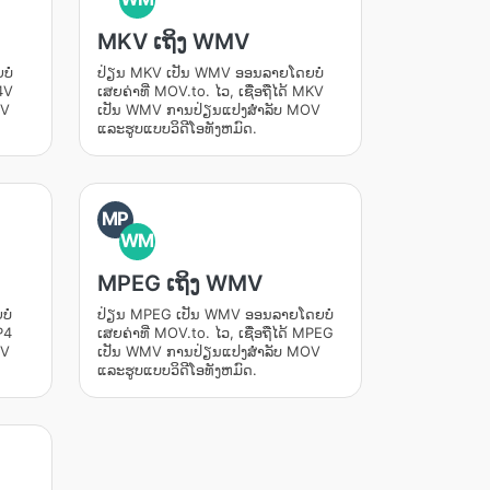
MKV ເຖິງ WMV
ໍ່
ປ່ຽນ MKV ເປັນ WMV ອອນລາຍໂດຍບໍ່
M4V
ເສຍຄ່າທີ່ MOV.to. ໄວ, ເຊື່ອຖືໄດ້ MKV
OV
ເປັນ WMV ການປ່ຽນແປງສໍາລັບ MOV
ແລະຮູບແບບວິດີໂອທັງຫມົດ.
MP
WM
MPEG ເຖິງ WMV
ໍ່
ປ່ຽນ MPEG ເປັນ WMV ອອນລາຍໂດຍບໍ່
P4
ເສຍຄ່າທີ່ MOV.to. ໄວ, ເຊື່ອຖືໄດ້ MPEG
OV
ເປັນ WMV ການປ່ຽນແປງສໍາລັບ MOV
ແລະຮູບແບບວິດີໂອທັງຫມົດ.