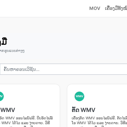
MOV
ເຄື່ອງມືທັງໝ
ມື
າກຮູບແບບຕ່າງໆ
MV
WMV
ດ WMV
ຕັດ WMV
ງອັດ WMV ອອນໄລນ໌ຟຣີ. ບີບອັດໄຟລ໌
ເຄື່ອງຕັດ WMV ອອນໄລນ໌ຟຣີ. ຕັດໄຟລ໌
ອ WMV ໄດ້ໄວ ແລະ ງ່າຍດາຍ. ວິທີ
ໂອ WMV ໄດ້ໄວ ແລະ ງ່າຍດາຍ. ວິທີ