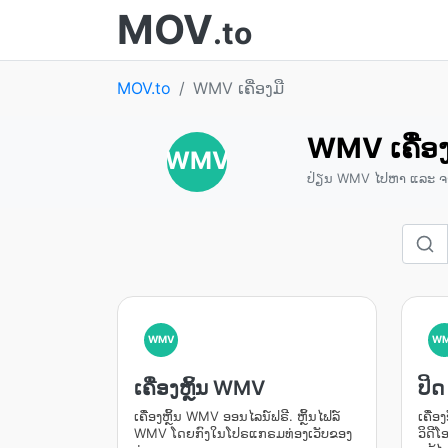
MOV
.to
MOV.to
WMV ເຄື່ອງມື
WMV ເຄື່ອງ
WMV
ປ່ຽນ​ WMV ໄປຫາ ແລະ ຈ
WMV
W
ເຄື່ອງຫຼິ້ນ WMV
ປິ
ເຄື່ອງຫຼິ້ນ WMV ອອນໄລນ໌ຟຣີ. ຫຼິ້ນໄຟລ໌
ເຄື່ອ
WMV ໂດຍກົງໃນໂປຣແກຣມທ່ອງເວັບຂອງ
ວິດີໂ