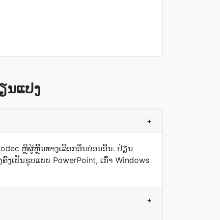
່ຽນແປງ
+
ຫຼືຜູ້ຫຼິ້ນທາງເລືອກອື່ນບ່ອນອື່ນ. ປ່ຽນ
ຄົງເປັນຮູບແບບ PowerPoint, ເກົ່າ Windows
+