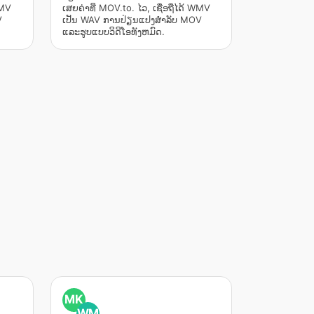
WMV
ເສຍຄ່າທີ່ MOV.to. ໄວ, ເຊື່ອຖືໄດ້ WMV
V
ເປັນ WAV ການປ່ຽນແປງສໍາລັບ MOV
ແລະຮູບແບບວິດີໂອທັງຫມົດ.
MK
WM