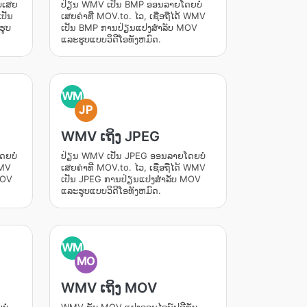
່ເສຍ
ປ່ຽນ WMV ເປັນ BMP ອອນລາຍໂດຍບໍ່
ເປັນ
ເສຍຄ່າທີ່ MOV.to. ໄວ, ເຊື່ອຖືໄດ້ WMV
ຮູບ
ເປັນ BMP ການປ່ຽນແປງສໍາລັບ MOV
ແລະຮູບແບບວິດີໂອທັງຫມົດ.
WM
JP
WMV ເຖິງ JPEG
ຍບໍ່
ປ່ຽນ WMV ເປັນ JPEG ອອນລາຍໂດຍບໍ່
WMV
ເສຍຄ່າທີ່ MOV.to. ໄວ, ເຊື່ອຖືໄດ້ WMV
MOV
ເປັນ JPEG ການປ່ຽນແປງສໍາລັບ MOV
ແລະຮູບແບບວິດີໂອທັງຫມົດ.
WM
MO
WMV ເຖິງ MOV