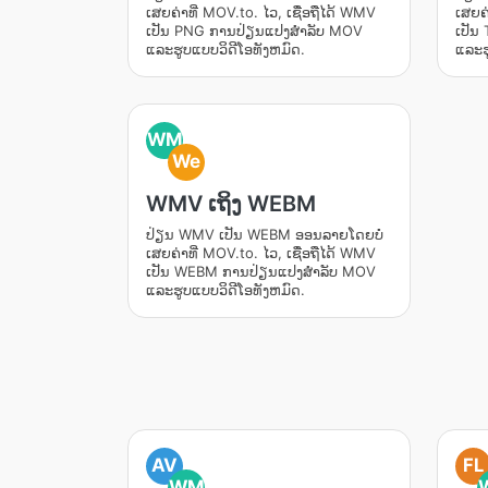
ເສຍຄ່າທີ່ MOV.to. ໄວ, ເຊື່ອຖືໄດ້ WMV
ເສຍຄ່
ເປັນ PNG ການປ່ຽນແປງສໍາລັບ MOV
ເປັນ
ແລະຮູບແບບວິດີໂອທັງຫມົດ.
ແລະຮ
WM
We
WMV ເຖິງ WEBM
ປ່ຽນ WMV ເປັນ WEBM ອອນລາຍໂດຍບໍ່
ເສຍຄ່າທີ່ MOV.to. ໄວ, ເຊື່ອຖືໄດ້ WMV
ເປັນ WEBM ການປ່ຽນແປງສໍາລັບ MOV
ແລະຮູບແບບວິດີໂອທັງຫມົດ.
AV
FL
WM