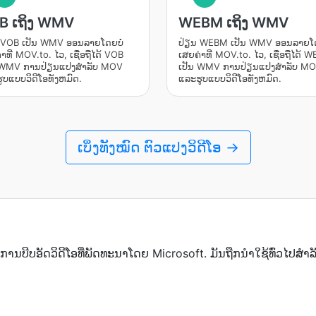
B ເຖິງ WMV
WEBM ເຖິງ WMV
 VOB ເປັນ WMV ອອນລາຍໂດຍບໍ່
ປ່ຽນ WEBM ເປັນ WMV ອອນລາຍໂດ
າທີ່ MOV.to. ໄວ, ເຊື່ອຖືໄດ້ VOB
ເສຍຄ່າທີ່ MOV.to. ໄວ, ເຊື່ອຖືໄດ້ 
 WMV ການປ່ຽນແປງສໍາລັບ MOV
ເປັນ WMV ການປ່ຽນແປງສໍາລັບ M
ູບແບບວິດີໂອທັງຫມົດ.
ແລະຮູບແບບວິດີໂອທັງຫມົດ.
ເບິ່ງທັງໝົດ ຕົວແປງວິດີໂອ →
ບີບອັດວິດີໂອທີ່ພັດທະນາໂດຍ Microsoft. ມັນຖືກນໍາໃຊ້ທົ່ວໄປສ