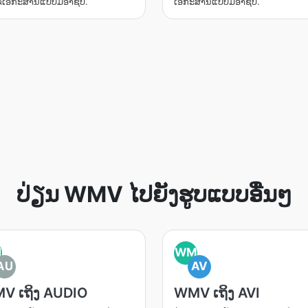
ຂເອກະສານແບບມືອາຊີບ.
ເອກະສານແບບມືອາຊີບ.
ປ່ຽນ​ WMV ໄປຍັງຮູບແບບອື່ນໆ
M
WM
AU
AV
V ເຖິງ AUDIO
WMV ເຖິງ AVI