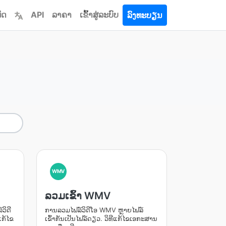
ົດ
API
ລາຄາ
ເຂົ້າ​ສູ່​ລະ​ບົບ
ລົງທະບຽນ
WMV
ລວມເຂົ້າ WMV
ວິດີ
ການລວມໄຟລ໌ວິດີໂອ WMV ຫຼາຍໄຟລ໌
ແກ້ໄຂ
ເຂົ້າກັນເປັນໄຟລ໌ດຽວ. ວິທີແກ້ໄຂເອກະສານ