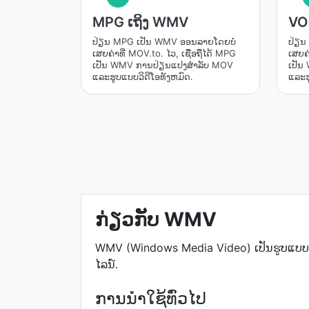
MPG ເຖິງ WMV
VO
ປ່ຽນ MPG ເປັນ WMV ອອນລາຍໂດຍບໍ່
ປ່ຽນ
ເສຍຄ່າທີ່ MOV.to. ໄວ, ເຊື່ອຖືໄດ້ MPG
ເສຍຄ່
ເປັນ WMV ການປ່ຽນແປງສໍາລັບ MOV
ເປັນ
ແລະຮູບແບບວິດີໂອທັງຫມົດ.
ແລະຮ
ກ່ຽວກັບ WMV
WMV (Windows Media Video) ເປັນຮູບແບບການ
ໄລນ໌.
ການນຳໃຊ້ທົ່ວໄປ