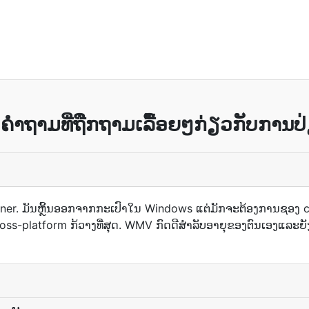
ຳຖາມທີ່ຖືກຖາມເລື້ອຍໆກ່ຽວກັບການປ
ner. ມັນຫຼິ້ນອອກຈາກກະເປົາໃນ Windows ແຕ່ມັກຈະຕ້ອງການຊອງ codec 
platform ກ້ວາງທີ່ສຸດ. WMV ກົດດີສໍາລັບອາຍຸຂອງຕົນເອງແລະຍັງ