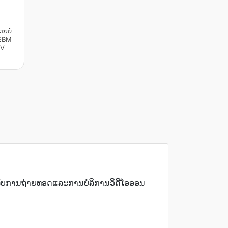
ຍບໍ່
WEBM
OV
ໍາລັບການຖ່າຍທອດແລະການບໍລິການວິດີໂອອອນ