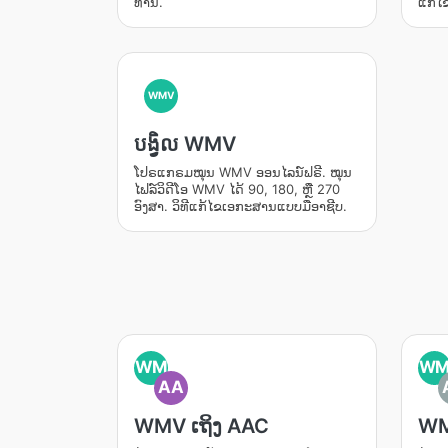
ທ່ານ.
ແກ້ໄ
WMV
បង្វិល WMV
ໂປຣແກຣມໝຸນ WMV ອອນໄລນ໌ຟຣີ. ໝຸນ
ໄຟລ໌ວິດີໂອ WMV ໄດ້ 90, 180, ຫຼື 270
ອົງສາ. ວິທີແກ້ໄຂເອກະສານແບບມືອາຊີບ.
WM
W
AA
WMV ເຖິງ AAC
WM