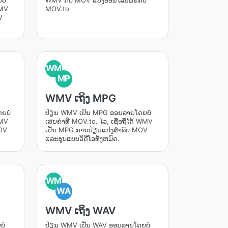
ໍ່
WMV ກັບ MOV ແປງອອນໄລນ໌ຟຣີກັບ
WMV
MOV.to
V
WM
MP
WMV ເຖິງ MPG
ຍບໍ່
ປ່ຽນ WMV ເປັນ MPG ອອນລາຍໂດຍບໍ່
WMV
ເສຍຄ່າທີ່ MOV.to. ໄວ, ເຊື່ອຖືໄດ້ WMV
MOV
ເປັນ MPG ການປ່ຽນແປງສໍາລັບ MOV
ແລະຮູບແບບວິດີໂອທັງຫມົດ.
WM
WA
WMV ເຖິງ WAV
ໍ່
ປ່ຽນ WMV ເປັນ WAV ອອນລາຍໂດຍບໍ່