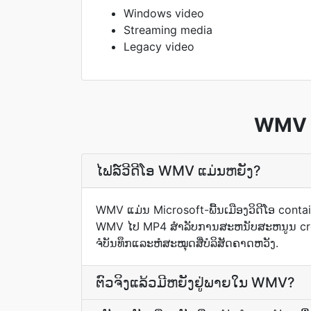
Windows video
Streaming media
Legacy video
WMV ຄ
ໄຟລ໌ວີດີໂອ WMV ແມ່ນຫຍັງ?
WMV ແມ່ນ Microsoft-ພື້ນເມືອງວິດີໂອ contai
WMV ໄປ MP4 ສໍາລັບການສະຫນັບສະຫນູນ cross-
ຈໍບັນທຶກແລະຫໍສະໝຸດສື່ບໍລິສັດຄາດຫວັງ.
ຕົວຈິງແລ້ວມີຫຍັງຢູ່ພາຍໃນ WMV?