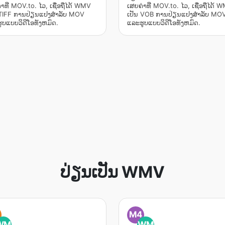
າທີ່ MOV.to. ໄວ, ເຊື່ອຖືໄດ້ WMV
ເສຍຄ່າທີ່ MOV.to. ໄວ, ເຊື່ອຖືໄດ້ 
 TIFF ການປ່ຽນແປງສໍາລັບ MOV
ເປັນ VOB ການປ່ຽນແປງສໍາລັບ MO
ູບແບບວິດີໂອທັງຫມົດ.
ແລະຮູບແບບວິດີໂອທັງຫມົດ.
ປ່ຽນ​ເປັນ WMV
M4
WM
WM