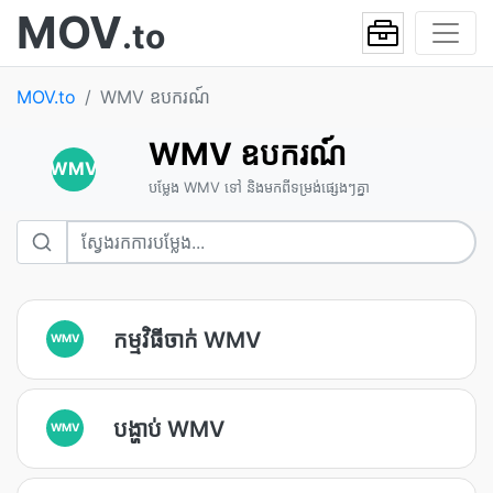
MOV
.to
MOV.to
WMV ឧបករណ៍
WMV ឧបករណ៍
WMV
បម្លែង WMV ទៅ និងមកពីទម្រង់ផ្សេងៗគ្នា
កម្មវិធីចាក់ WMV
WMV
បង្ហាប់ WMV
WMV