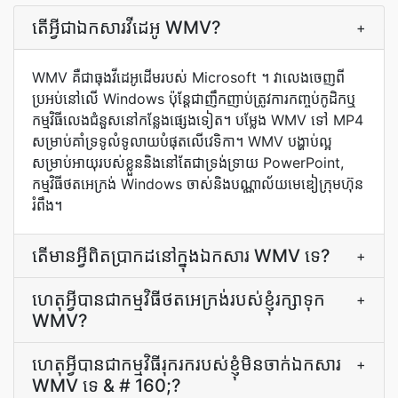
តើ​អ្វី​ជា​ឯកសារ​វីដេអូ WMV?
+
WMV គឺជាធុងវីដេអូដើមរបស់ Microsoft ។ វាលេងចេញពី
ប្រអប់នៅលើ Windows ប៉ុន្តែជាញឹកញាប់ត្រូវការកញ្ចប់កូដិកឬ
កម្មវិធីលេងជំនួសនៅកន្លែងផ្សេងទៀត។ បម្លែង WMV ទៅ MP4
សម្រាប់គាំទ្រទូលំទូលាយបំផុតលើវេទិកា។ WMV បង្ហាប់ល្អ
សម្រាប់អាយុរបស់ខ្លួននិងនៅតែជាទ្រង់ទ្រាយ PowerPoint,
កម្មវិធី​ថត​អេក្រង់ Windows ចាស់និងបណ្ណាល័យ​មេឌៀ​ក្រុមហ៊ុន​
រំពឹង។
តើ​មាន​អ្វី​ពិត​ប្រាកដ​នៅ​ក្នុង​ឯកសារ WMV ទេ?
+
ហេតុ​អ្វី​បាន​ជា​កម្មវិធី​ថត​អេក្រង់​របស់​ខ្ញុំ​រក្សា​ទុក
+
WMV?
ហេតុ​អ្វី​បាន​ជា​កម្មវិធី​រុករក​របស់​ខ្ញុំ​មិន​ចាក់​ឯកសារ
+
WMV ទេ & # 160;?