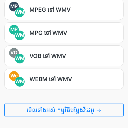
MP
MPEG ទៅ WMV
WM
MP
MPG ទៅ WMV
WM
VO
VOB ទៅ WMV
WM
We
WEBM ទៅ WMV
WM
មើលទាំងអស់ កម្មវិធីបម្លែងវីដេអូ →