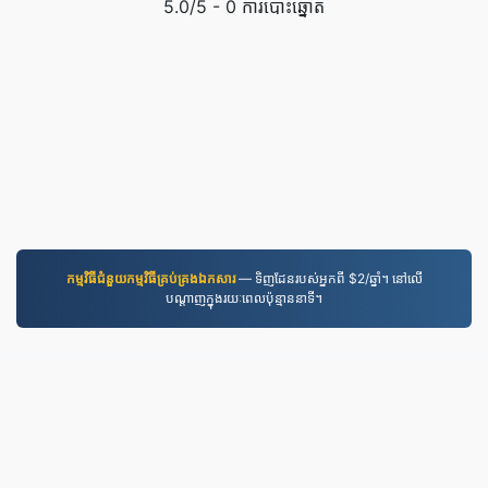
5.0
/5 -
0
ការបោះឆ្នោត
កម្មវិធី​ជំនួយ​កម្មវិធី​គ្រប់គ្រង​ឯកសារ
— ទិញដែនរបស់អ្នកពី $2/ឆ្នាំ។ នៅលើ
បណ្តាញក្នុងរយៈពេលប៉ុន្មាននាទី។
MOV.to
237,125 ឯកសារត្រូវបានបម្លែងតាំងពីឆ្នាំ 2019
គោលការណ៍ឯកជនភាព
|
លក្ខខណ្ឌនៃសេវាកម្ម
|
អំពីយើង
|
ទំនាក់