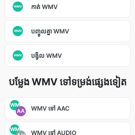
កាត់ WMV
WMV
បញ្ចូល​គ្នា WMV
WMV
បង្វិល WMV
WMV
បម្លែង WMV ទៅទម្រង់ផ្សេងទៀត
WM
WMV ទៅ AAC
AA
WM
WMV ទៅ AUDIO