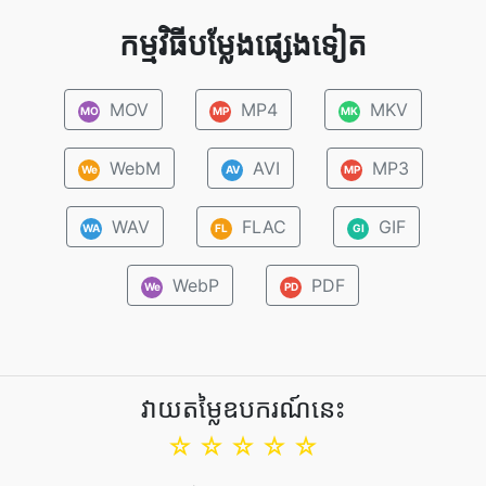
កម្មវិធីបម្លែងផ្សេងទៀត
MOV
MP4
MKV
MO
MP
MK
WebM
AVI
MP3
We
AV
MP
WAV
FLAC
GIF
WA
FL
GI
WebP
PDF
We
PD
វាយតម្លៃឧបករណ៍នេះ
☆
☆
☆
☆
☆