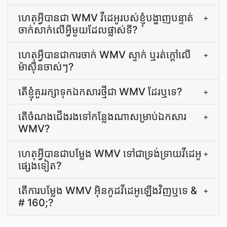
ហេតុអ្វីបានជា WMV វីដេអូរបស់ខ្ញុំបង្ហាញបន្ទាត់
+
ចាក់សាក់លើអ្វីមួយដែលផ្លាស់ទី?
ហេតុអ្វី​បាន​ជា​ការ​ចាក់​ WMV ស្ទាក់ ឬ​រត់​ក្តៅ​លើ​
+
ម៉ាស៊ីន​ចាស់ៗ?
តើ​ខ្ញុំ​គួរ​រក្សាទុក​ឯកសារ​ថ្មី​ជា WMV ដែរឬទេ?
+
តើ​ចំណង​ជើង​រង​ទៅ​កន្លែង​ណា​សម្រាប់​ឯកសារ
+
WMV?
ហេតុអ្វីបានជាបម្លែង WMV ទៅជាទ្រង់ទ្រាយវីដេអូ
+
ផ្សេងទៀត?
តើ​ការ​បម្លែង WMV អ៊ិនកូដ​វីដេអូ​ឡើងវិញ​ឬទេ &
+
# 160;?