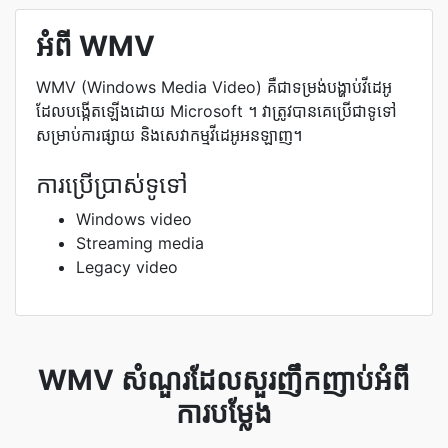
អំពី WMV
WMV (Windows Media Video) គឺជាទម្រង់បង្ហាប់វីដេអូ
ដែលបង្កើតឡើងដោយ Microsoft ។ វាត្រូវបានគេប្រើជាទូទៅ
សម្រាប់ការផ្សាយ និងសេវាកម្មវីដេអូអនឡាញ។
ការប្រើប្រាស់ទូទៅ
Windows video
Streaming media
Legacy video
WMV សំណួរដែលសួរញឹកញាប់អំពី
ការបម្លែង