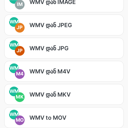
WMV დან IMAGE
IM
WM
WMV დან JPEG
JP
WM
WMV დან JPG
JP
WM
WMV დან M4V
M4
WM
WMV დან MKV
MK
WM
WMV to MOV
MO