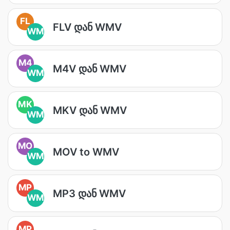
FL
FLV დან WMV
WM
M4
M4V დან WMV
WM
MK
MKV დან WMV
WM
MO
MOV to WMV
WM
MP
MP3 დან WMV
WM
MP